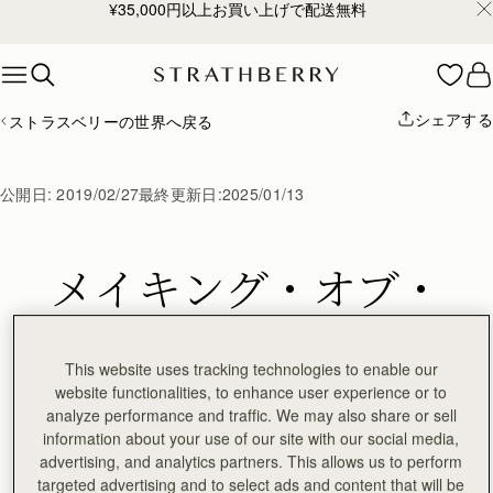
¥35,000円以上お買い上げで配送無料
Skip to content
シェアする
ストラスベリーの世界へ戻る
公開日:
2019/02/27
最終更新日:
2025/01/13
メイキング・オブ・
ラナミディバッグ
This website uses tracking technologies to enable our
website functionalities, to enhance user experience or to
analyze performance and traffic. We may also share or sell
information about your use of our site with our social media,
advertising, and analytics partners. This allows us to perform
targeted advertising and to select ads and content that will be