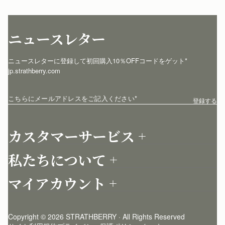
ニュースレター
ニュースレターに登録して初回購入10％OFFコードをゲット* 
jp.strathberry.com
こちらにメールアドレスをご記入ください
*
登録する
カスタマーサービス
お問い合わせ
私たちについて
配送について
店舗を探す
返品について
マイアカウント
ストラスベリーについて
よくあるご質問
ログイン
ニュースレター登録
お手入れ
サインアップ
ストーリー
模倣品・レプリカについて
Copyright © 2026 STRATHBERRY · All Rights Reserved
ストラスベリーインサイダー
ストラスベリー 愛用 者のスタイリング