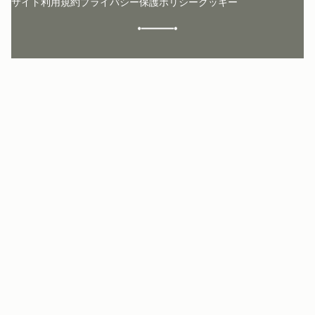
サイト利用規約
プライバシー保護ポリシー
クッキー
クラフトマンシップ
環境への配慮
社会奉仕への取り組み