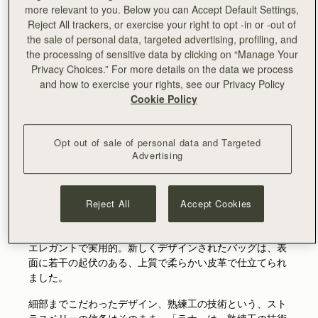
more relevant to you. Below you can Accept Default Settings,
Reject All trackers, or exercise your right to opt -in or -out of
the sale of personal data, targeted advertising, profiling, and
the processing of sensitive data by clicking on “Manage Your
Privacy Choices.” For more details on the data we process
and how to exercise your rights, see our Privacy Policy
Cookie Policy
新登場のバケットバッグ、「ラナ」の名前の由来はストラ
スベリー創始者リーアン・ハンドルビーの子供時代の愛称
から。リーアンは日用品がなんでも入る大きなバッグが大
Opt out of sale of personal data and Targeted
好き。そこにインスピレーションを得て生まれたのが「ラ
Advertising
ナ」なのです。
小さな子供たちのお母さんでもあるリーアンは、多目的で
Reject All
Accept Cookies
容量がありながら、おしゃれにも妥協しなくてもいい、そ
んなバッグの必要性を感じていました。
エレガントで実用的。新しくデザインされたバッグは、表
面に若干の起伏のある、上質で柔らかい皮革で仕立てられ
ました。
細部までこだわったデザイン、熟練工の技術という、スト
ラスベリーの信条はそのまま。「ラナ」は、熟練工の技術