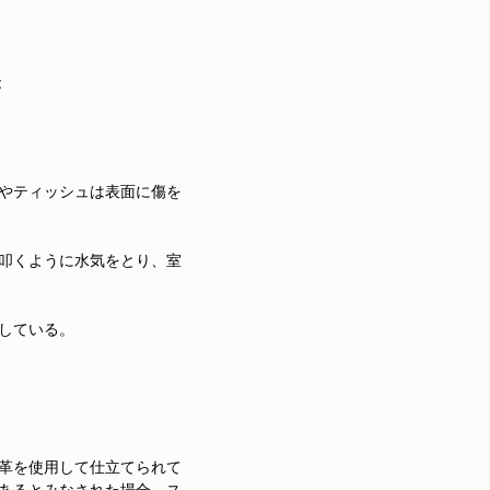
:
。
やティッシュは表面に傷を
叩くように水気をとり、室
している。
革を使用して仕立てられて
あるとみなされた場合、ス