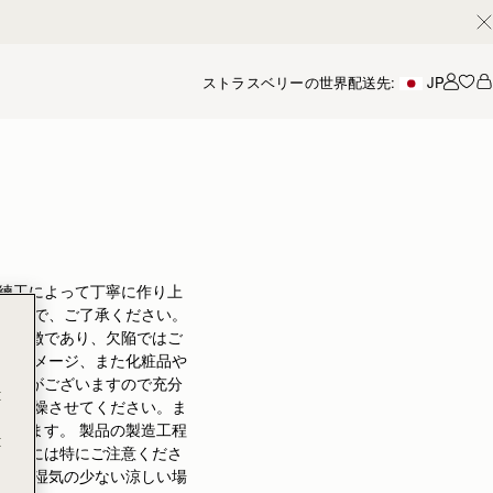
ストラスベリーの世界
配送先:
JP
アカ
練工によって丁寧に作り上
ますので、ご了承ください。
た特徴であり、欠陥ではご
よるダメージ、また化粧品や
ことがございますので充分
t
温で乾燥させてください。ま
めします。 製品の製造工程
t
の際には特にご注意くださ
収め、湿気の少ない涼しい場