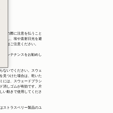
e
使用の際に注意を払うこと
収納し、埃や直射日光を避
境ではご注意ください。
たメンテナンスをお勧めし
らないでください。スウェ
を見つけた場合は、乾いた
ミには、スウェードブラシ
ド消しゴムが有効です。片
しい動きで使用してくださ
はストラスベリー製品のユ