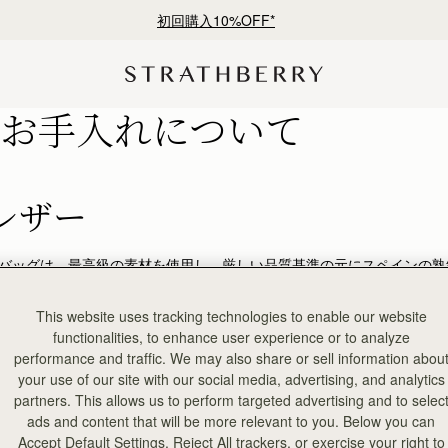
初回購入10%OFF*
お手入れについて
レザー
バッグは、最高級の素材を使用し、厳しい品質基準の元にスペインの熟
 一品一品手作りのため、皮革の色には若干の違いが現れることがあり
いただいたストラスベリー製品を独特のものにするために自然に発生し
This website uses tracking technologies to enable our website
手元のストラスベリー製品を長くお楽しみいただくには、水分、油分に
functionalities, to enhance user experience or to analyze
は十分お気をつけください。また強い光源や高熱も品質に影響を与える
performance and traffic. We may also share or sell information abou
い。 製品が濡れた際には、柔らかい布を使用して水分を拭き取り、室
your use of our site with our social media, advertising, and analytics
を防ぐために、ジュエリー専用の金属磨きなどでお手入れする事をお勧
partners. This allows us to perform targeted advertising and to selec
多湿の環境では革が変色する場合がございます。淡い色の製品をご購入
ads and content that will be more relevant to you. Below you can
する際には、購入の際にお客様に提供した専用の保存用ダストバッグに
Accept Default Settings, Reject All trackers, or exercise your right to