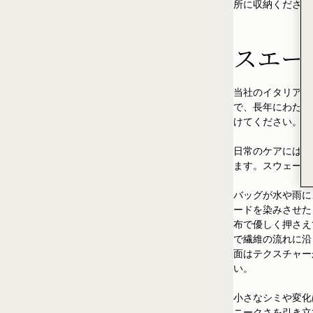
所に収納ください
スエー
当社のイタリアン
で、長年にわたっ
けてください。こ
日常のケアには、
ます。スウェード
バッグが水や雨に
ードを染みさせた
布で優しく押さえ
で繊維の流れに沿
面はテクスチャー
い。
小さなシミや変化
ニークさを引き立