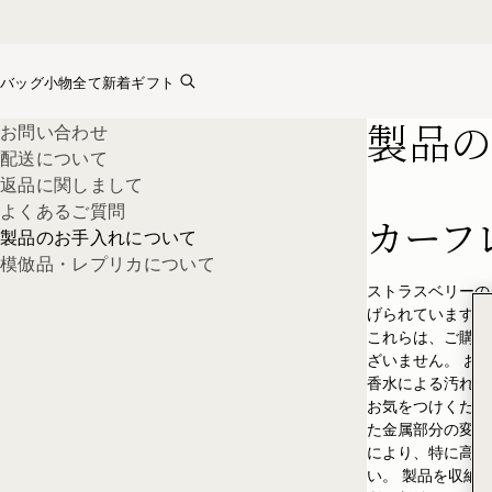
Skip to content
バッグ
小物全て
新着
ギフト
製品の
製品のお手入れについて
お問い合わせ
配送について
返品に関しまして
よくあるご質問
カーフ
製品のお手入れについて
模倣品・レプリカについて
ストラスベリーの
げられています。
これらは、ご購入
ざいません。 お
香水による汚れに
お気をつけくださ
た金属部分の変色
により、特に高温
い。 製品を収納