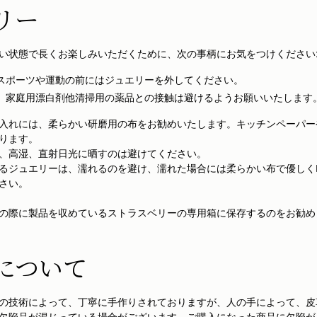
リー
い状態で長くお楽しみいただくために、次の事柄にお気をつけください
スポーツや運動の前にはジュエリーを外してください。
、家庭用漂白剤他清掃用の薬品との接触は避けるようお願いいたします
入れには、柔らかい研磨用の布をお勧めいたします。キッチンペーパー
ります。
、高湿、直射日光に晒すのは避けてください。
るジュエリーは、濡れるのを避け、濡れた場合には柔らかい布で優しく
さい。
の際に製品を収めているストラスベリーの専用箱に保存するのをお勧め
について
の技術によって、丁寧に手作りされておりますが、人の手によって、皮
欠陥品が混じっている場合がございます。ご購入になった商品に欠陥が