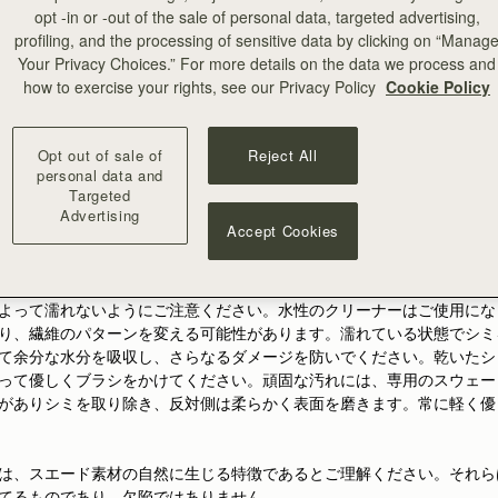
。
opt -in or -out of the sale of personal data, targeted advertising,
profiling, and the processing of sensitive data by clicking on “Manag
Your Privacy Choices.” For more details on the data we process and
ド
how to exercise your rights, see our Privacy Policy
Cookie Policy
カーフスウェードは、贅沢でありながら繊細な素材です。適切なケアと
Opt out of sale of
Reject All
てお楽しみいただけます。ご注文時にともに提供されるダストバッグに
personal data and
の素材は色移りしやすいため、特に薄い色の服を着る際や湿度の高い環
Targeted
Advertising
Accept Cookies
鮮やかな色合いと美しい見た目を保つためにスウェードブラシを使用し
の自然な繊維の流れに沿って軽くブラシをかけてください。
よって濡れないようにご注意ください。水性のクリーナーはご使用にな
り、繊維のパターンを変える可能性があります。濡れている状態でシミ
て余分な水分を吸収し、さらなるダメージを防いでください。乾いたシ
って優しくブラシをかけてください。頑固な汚れには、専用のスウェー
がありシミを取り除き、反対側は柔らかく表面を磨きます。常に軽く優
は、スエード素材の自然に生じる特徴であるとご理解ください。それら
てるものであり、欠陥ではありません。