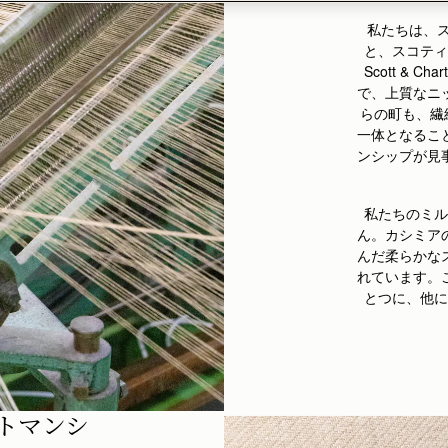
私たちは、ス
と、スコティ
Scott &
で、上質なニ
らの町も、繊
一体となるこ
ンシップ
が見
私たちのミル
ん。カシミア
んだ柔らかな
れています。
とつに、他に
フトマンシ