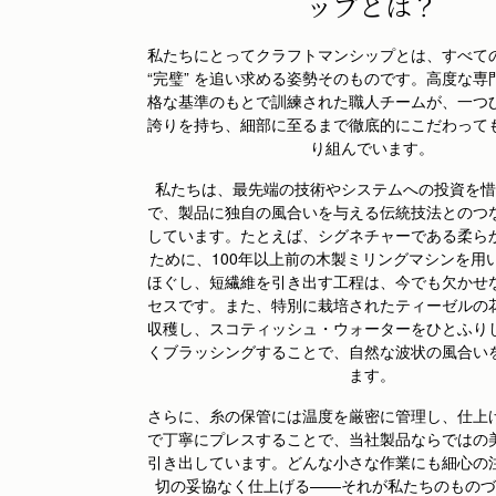
ップとは？
私たちにとって
クラフトマンシップ
とは、すべて
“完璧” を追い求める姿勢そのものです。高度な専
格な基準のもとで訓練された職人チームが、一つ
誇りを持ち、細部に至るまで徹底的にこだわって
り組んでいます。
私たちは、最先端の技術やシステムへの投資を惜
で、製品に独自の風合いを与える伝統技法とのつ
しています。たとえば、シグネチャーである柔ら
ために、100年以上前の木製ミリングマシンを用
ほぐし、短繊維を引き出す工程は、今でも欠かせ
セスです。また、特別に栽培されたティーゼルの
収穫し、スコティッシュ・ウォーターをひとふり
くブラッシングすることで、自然な波状の風合い
ます。
さらに、糸の保管には温度を厳密に管理し、仕上
で丁寧にプレスすることで、当社製品ならではの
引き出しています。どんな小さな作業にも細心の
切の妥協なく仕上げる——それが私たちのものづ