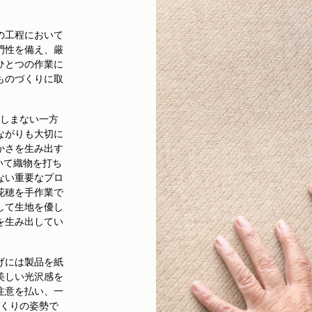
の工程において
門性を備え、厳
ひとつの作業に
ものづくりに取
しまない一方
ながりも大切に
かさを生み出す
いて織物を打ち
ない重要なプロ
花穂を手作業で
して生地を優し
を生み出してい
げには製品を紙
美しい光沢感を
注意を払い、一
くりの姿勢で