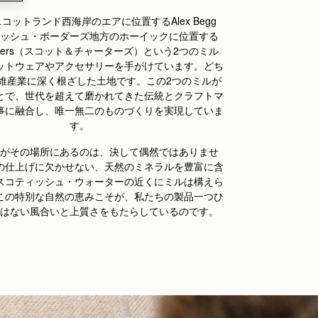
コットランド西海岸のエアに位置するAlex Begg
ッシュ・ボーダーズ地方のホーイックに位置する
 Charters（スコット＆チャーターズ）という2つのミル
ットウェアやアクセサリーを手がけています。どち
維産業に深く根ざした土地です。この2つのミルが
とで、世代を超えて磨かれてきた伝統と
クラフトマ
事に融合し、唯一無二のものづくりを実現していま
す。
がその場所にあるのは、決して偶然ではありませ
の仕上げに欠かせない、天然のミネラルを豊富に含
スコティッシュ・ウォーターの近くにミルは構えら
この特別な自然の恵みこそが、私たちの製品一つひ
はない風合いと上質さをもたらしているのです。