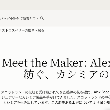
Skip to content
バッグ
小物全て
新着
ギフト
ストラスベリーの世界へ戻る
Meet the Maker: Al
紡ぐ、カシミアの
スコットランドの伝統と受け継がれてきた熟練の技を礎に、Alex Beg
ジュアリーなカシミア製品を手がけてきました。スコットランドの中
カシミアを生み出しています。この歴史ある工房についてより深く知