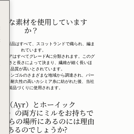
カルな素材を使用しています
t
か？
t
ミア製品はすべて、スコットランドで織られ、編ま
れています。
ggのカシミアはすべてグレードAに分類されます。このグ
の細さと長さによって決まり、繊維が細く長いほ
e
ど、品質が高いとされています。
アはモンゴルのさまざまな地域から調達され、パー
よって耐久性の高いカシミア糸に紡がれた後、当社
の製品づくりに使用されます。
ア（Ayr）とホーイック
ick）の両方にミルをお持ちで
これらの場所にあるのには理由
があるのでしょうか?