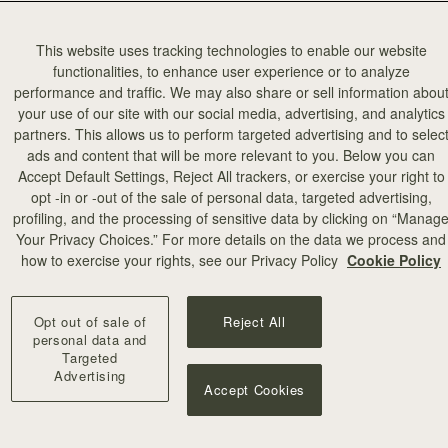
This website uses tracking technologies to enable our website
ロー
functionalities, to enhance user experience or to analyze
performance and traffic. We may also share or sell information abou
your use of our site with our social media, advertising, and analytics
partners. This allows us to perform targeted advertising and to selec
私たちのカシ
ads and content that will be more relevant to you. Below you can
Accept Default Settings, Reject All trackers, or exercise your right to
Alex Be
opt -in or -out of the sale of personal data, targeted advertising,
レードは繊維
profiling, and the processing of sensitive data by clicking on “Manag
Your Privacy Choices.” For more details on the data we process and
原料のカシミ
how to exercise your rights, see our Privacy Policy
Cookie Policy
トナー企業に
Opt out of sale of
Reject All
personal data and
エ
Targeted
（Haw
Advertising
Accept Cookies
すが、