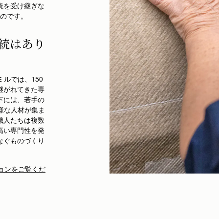
統を受け継ぎな
のです。
統はあり
ミルでは、150
継がれてきた専
下には、若手の
様な人材が集ま
職人たちは複数
高い専門性を発
なぐものづくり
ョンをご覧くだ