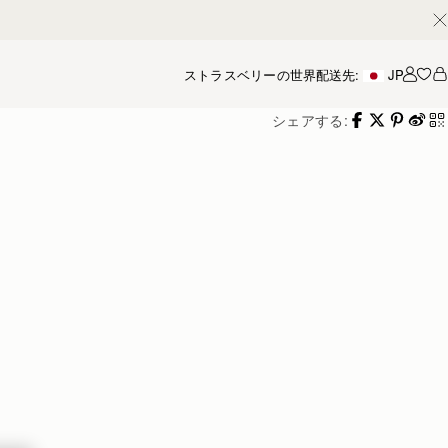
ストラスベリーの世界
配送先:
JP
アカ
シェアする: