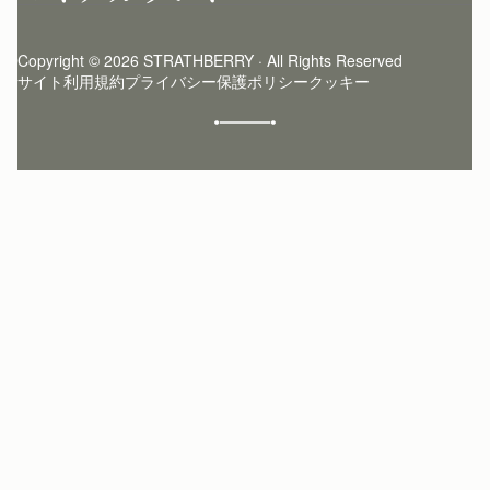
ログイン
ニュースレター登録
お手入れ
サインアップ
ストーリー
模倣品・レプリカについて
Copyright © 2026 STRATHBERRY · All Rights Reserved
ストラスベリーインサイダー
ストラスベリー 愛用 者のスタイリング
サイト利用規約
プライバシー保護ポリシー
クッキー
クラフトマンシップ
環境への配慮
社会奉仕への取り組み