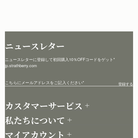
ニュースレター
ニュースレターに登録して初回購入10％OFFコードをゲット* 
jp.strathberry.com
こちらにメールアドレスをご記入ください
*
登録する
カスタマーサービス
お問い合わせ
私たちについて
配送について
店舗を探す
返品について
マイアカウント
ストラスベリーについて
よくあるご質問