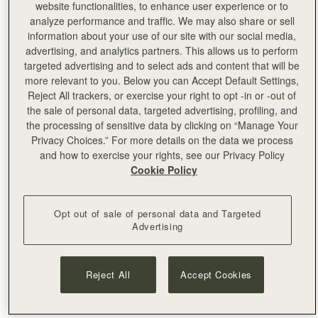
website functionalities, to enhance user experience or to
リンジー、マーケティング担当
analyze performance and traffic. We may also share or sell
information about your use of our site with our social media,
------
advertising, and analytics partners. This allows us to perform
targeted advertising and to select ads and content that will be
2. 街の目抜き通りでフェスティバルの中心地『ロイヤルマ
more relevant to you. Below you can Accept Default Settings,
イル』の人混みに疲れたら、ロイヤルマイルから幾つも枝
Reject All trackers, or exercise your right to opt -in or -out of
the sale of personal data, targeted advertising, profiling, and
のように伸びる無数の袋小路「クローズ(Close)」を覗いて
the processing of sensitive data by clicking on “Manage Your
みて。12世紀の街の雰囲気を彷彿とさせるクローズは一つ
Privacy Choices.” For more details on the data we process
一つが小さな中庭、博物館、バー、昔ながらの居住地など
and how to exercise your rights, see our Privacy Policy
独特。特におすすめは17世紀の庭園が隠れているDunber’s
Cookie Policy
Close。人混みに疲れたらコーヒーやサンドイッチを持っ
てここの庭のベンチで一息つくのがオススメですよ。
Opt out of sale of personal data and Targeted
英子、日本PR担当
Advertising
------
Reject All
Accept Cookies
3. 街の北側ニュータウンの縁に位置する小洒落たエリア、
「ストックブリッジ(Stockbridge)」で日曜に開催されるフ
ァーマーズ・マーケット。スコットランドの名産品が並ん