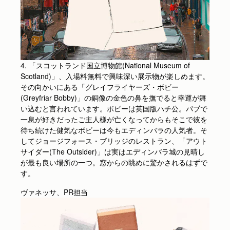
4. 「スコットランド国立博物館(National Museum of
Scotland)」、入場料無料で興味深い展示物が楽しめます。
その向かいにある「グレイフライヤーズ・ボビー
(Greyfriar Bobby)」の銅像の金色の鼻を撫でると幸運が舞
い込むと言われています。ボビーは英国版ハチ公。パブで
一息が好きだったご主人様が亡くなってからもそこで彼を
待ち続けた健気なボビーは今もエディンバラの人気者。そ
してジョージフォース・ブリッジのレストラン、「アウト
サイダー(The Outsider)」は実はエディンバラ城の見晴し
が最も良い場所の一つ。窓からの眺めに驚かされるはずで
す。
ヴァネッサ、PR担当