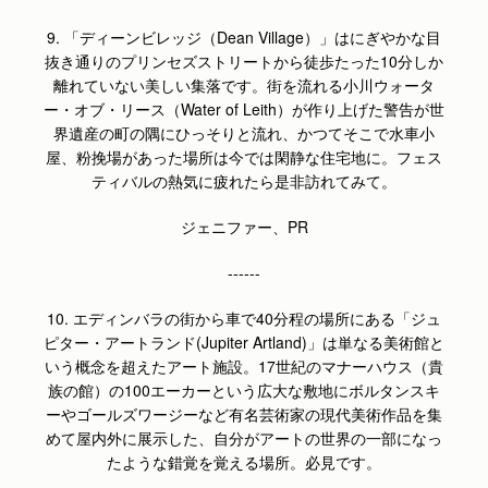
9. 「ディーンビレッジ（Dean Village）」はにぎやかな目
抜き通りのプリンセズストリートから徒歩たった10分しか
離れていない美しい集落です。街を流れる小川ウォータ
ー・オブ・リース（Water of Leith）が作り上げた警告が世
界遺産の町の隅にひっそりと流れ、かつてそこで水車小
屋、粉挽場があった場所は今では閑静な住宅地に。フェス
ティバルの熱気に疲れたら是非訪れてみて。
ジェニファー、PR
------
10.
エディンバラの街から車で40分程の場所にある「ジュ
ピター・アートランド(Jupiter Artland)」は単なる美術館と
いう概念を超えたアート施設。17世紀のマナーハウス（貴
族の館）の100エーカーという広大な敷地にボルタンスキ
ーやゴールズワージーなど有名芸術家の現代美術作品を集
めて屋内外に展示した、自分がアートの世界の一部になっ
たような錯覚を覚える場所。必見です。