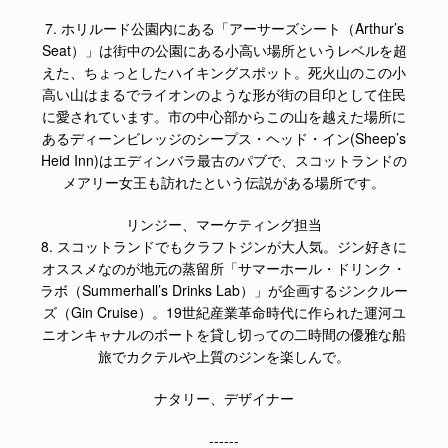
7. ホリルード公園内にある「アーサーズシート（Arthur’s
Seat）」は街中の公園にある小高い場所というレベルを超
えた、ちょっとしたハイキングスポット。死火山のこの小
高い山はまるでライオンのような形が街の目印として住民
に愛されています。市の中心部からこの山を越えた場所に
あるディーンビレッジのシープス・ヘッド・イン(Sheep’s
Heid Inn)はエディンバラ最古のパブで、スコットランドの
メアリー女王も訪れたという伝説がある場所です。
リンジー、マーケティング担当
8. スコットランドでもクラフトジンが大人気。ジン好きに
オススメなのが地元の蒸留所「サマーホール・ドリンク・
ラボ（Summerhall’s Drinks Lab）」が企画するジンクルー
ズ（Gin Cruise）。19世紀産業革命時代に作られた運河ユ
ニオンキャナルのボートを貸し切っての二時間の優雅な船
旅でカクテルや上質のジンを楽しんで。
ナタリー、デザイナー
------