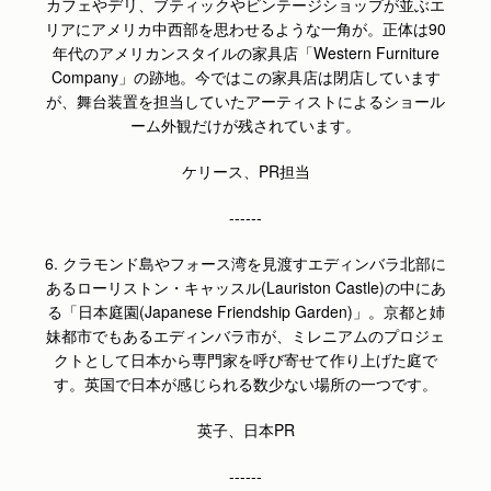
カフェやデリ、ブティックやビンテージショップが並ぶエ
リアにアメリカ中西部を思わせるような一角が。正体は90
年代のアメリカンスタイルの家具店「Western Furniture
Company」の跡地。今ではこの家具店は閉店しています
が、舞台装置を担当していたアーティストによるショール
ーム外観だけが残されています。
ケリース、PR担当
------
6. クラモンド島やフォース湾を見渡すエディンバラ北部に
あるローリストン・キャッスル(Lauriston Castle)の中にあ
る「日本庭園(Japanese Friendship Garden)」。京都と姉
妹都市でもあるエディンバラ市が、ミレニアムのプロジェ
クトとして日本から専門家を呼び寄せて作り上げた庭で
す。英国で日本が感じられる数少ない場所の一つです。
英子、日本PR
------