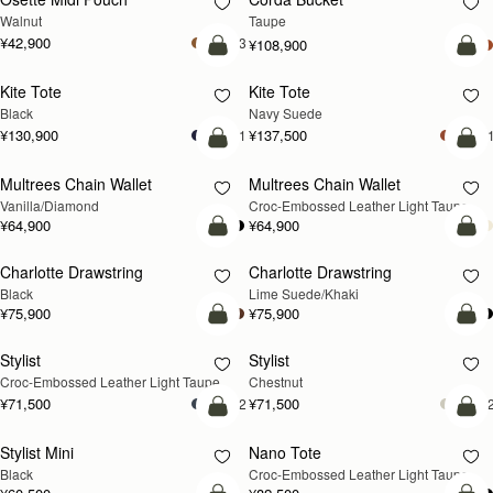
新登場
Walnut
Taupe
¥42,900
+3
¥108,900
カートに追加
カ
Kite Tote
Kite Tote
新登場
Black
Navy Suede
¥130,900
¥137,500
+1
+
カートに追加
カ
Multrees Chain Wallet
Multrees Chain Wallet
新登場
Vanilla/Diamond
Croc-Embossed Leather Light Taupe
¥64,900
¥64,900
カートに追加
カ
Charlotte Drawstring
Charlotte Drawstring
Black
Lime Suede/Khaki
¥75,900
¥75,900
カートに追加
カ
Stylist
Stylist
新登場
Croc-Embossed Leather Light Taupe
Chestnut
¥71,500
¥71,500
+2
+
カートに追加
カ
Stylist Mini
Nano Tote
新登場
Black
Croc-Embossed Leather Light Taupe