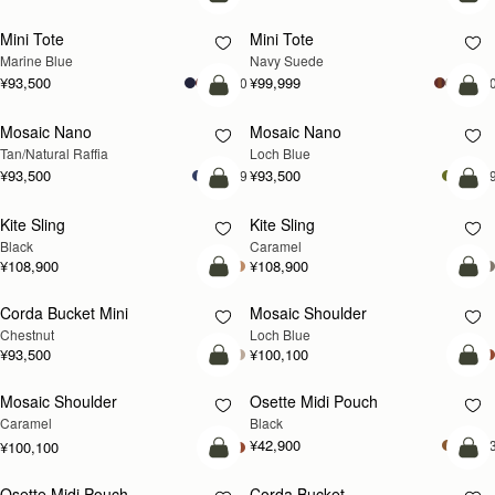
カートに追加
カ
Mini Tote
Mini Tote
新登場
Marine Blue
Navy Suede
¥93,500
¥99,999
+10
+1
予約する
カ
Mosaic Nano
Mosaic Nano
予約する
新登場
Tan/Natural Raffia
Loch Blue
¥93,500
¥93,500
+9
+
カートに追加
カ
Kite Sling
Kite Sling
Black
Caramel
¥108,900
¥108,900
カートに追加
カ
Corda Bucket Mini
Mosaic Shoulder
新登場
Chestnut
Loch Blue
¥93,500
¥100,100
予約する
カ
Mosaic Shoulder
Osette Midi Pouch
予約する
Caramel
Black
¥42,900
+
¥100,100
カートに追加
カ
Osette Midi Pouch
Corda Bucket