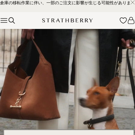
倉庫の移転作業に伴い、一部のご注文に影響が生じる可能性があります
Skip to content
ストラスベリーのバッグコレクション – 上質なクラフトマン