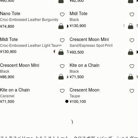
¥60,500
¥82,500
カートに追加
カ
Nano Tote
Midi Tote
Croc-Embossed Leather Burgundy
Black
¥130,900
+
¥74,800
カートに追加
カ
Midi Tote
Crescent Moon Mini
新登場
Croc-Embossed Leather Light Taupe
Sand/Espresso Spot Print
¥130,900
+5
¥93,500
カートに追加
カ
Crescent Moon Mini
Kite on a Chain
Black
Black
¥86,900
¥71,500
カートに追加
カ
Kite on a Chain
Crescent Moon
新登場
新登場
Caramel
Taupe
¥71,500
¥100,100
Loading
Loading...
ストラスベリーへようこそ！トート、クロスボディバッグ、ショルダー