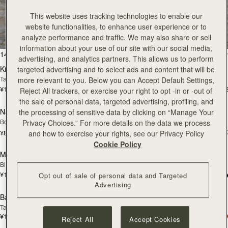
全ての商品を見る
This website uses tracking technologies to enable our
website functionalities, to enhance user experience or to
スペインで丁寧に手作りされています
analyze performance and traffic. We may also share or sell
information about your use of our site with our social media,
カートに追加
カ
146点のアイテム
絞り込み・並べ替え：
advertising, and analytics partners. This allows us to perform
Kite Hobo
Kite Hobo
targeted advertising and to select ads and content that will be
Tan Suede
Espresso
more relevant to you. Below you can Accept Default Settings,
¥115,500
¥115,500
+8
+
Reject All trackers, or exercise your right to opt -in or -out of
カートに追加
カ
the sale of personal data, targeted advertising, profiling, and
Nano Tote
Mosaic Bag
the processing of sensitive data by clicking on “Manage Your
Bottle Green
Caramel
Privacy Choices.” For more details on the data we process
¥108,900
+1
¥82,500
and how to exercise your rights, see our Privacy Policy
カートに追加
カ
Cookie Policy
Mosaic Bag
Charlotte Drawstring
Black
Chocolate Suede
¥108,900
+10
¥75,900
Opt out of sale of personal data and Targeted
カートに追加
カ
Advertising
Barra Mini
Barra Mini
Tan
Espresso
¥115,500
¥115,500
Reject All
Accept Cookies
カートに追加
カ