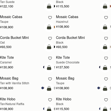
Tan Suede
Black
¥122,100
¥115,500
カートに追加
カ
Mosaic Cabas
Mosaic Cabas
新登場
新登場
Taupe
Hazelnut
¥108,900
+
¥108,900
カートに追加
カ
Corda Bucket Mini
Corda Bucket Mini
Oat
Black
¥93,500
¥93,500
カートに追加
カ
Kite Tote
Kite Tote
Caramel
Suede Chocolate
¥130,900
¥137,500
+1
+
カートに追加
カ
Mosaic Bag
Mosaic Bag
Tan with Vanilla Stitch
Taupe
¥108,900
¥108,900
+10
+1
カートに追加
カ
Kite Hobo
Kite Hobo
Tan/Natural Raffia
Black
¥108,900
¥115,500
+8
+