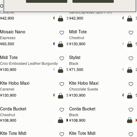
Osette Midi Pouch
Osette Midi Pouch
Caramel
Sand/Espresso Spot Print
¥42,900
¥42,900
+3
+
カートに追加
カ
Mosaic Nano
Midi Tote
Espresso
Chestnut
¥93,500
¥130,900
+9
+
カートに追加
カ
Midi Tote
Stylist
Croc-Embossed Leather Burgundy
Black
¥130,900
¥71,500
+5
+
カートに追加
カ
Kite Hobo Maxi
Kite Hobo Maxi
Caramel
Chocolate Suede
¥130,900
¥130,900
+5
+
カートに追加
カ
Corda Bucket
Corda Bucket
Chestnut
Black
¥108,900
¥108,900
カートに追加
カ
Kite Tote Midi
Kite Tote Midi