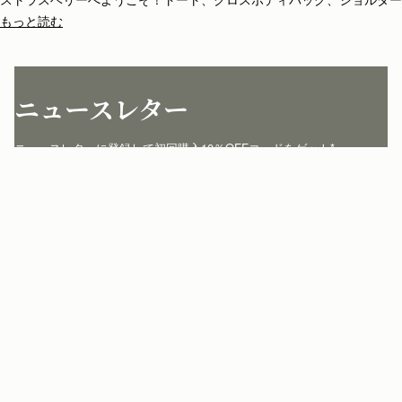
バッグ、クラッチやミニバッグなど種類も豊富。ストラスベリーのバッ
もっと読む
グは全て一品一品がスペインの熟練のアルチザンの手によって丁寧に仕
立てられています。シンプルな構造とエレガントなライン、ストラスベ
リーのアイコニックな留め具バークロージャーが、他にはない個性を添
えています。
ニュースレター
ニュースレターに登録して初回購入10％OFFコードをゲット* 
jp.strathberry.com
こちらにメールアドレスをご記入ください
*
登録する
カスタマーサービス
お問い合わせ
私たちについて
配送について
店舗を探す
返品について
マイアカウント
ストラスベリーについて
よくあるご質問
ログイン
ニュースレター登録
お手入れ