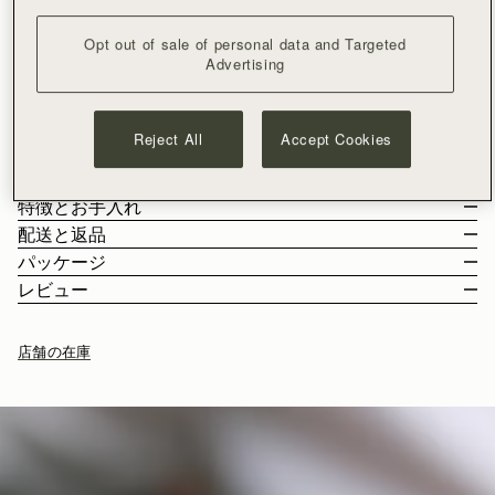
カートに追加
¥35,000以上で配送料無料
Opt out of sale of personal data and Targeted
30日間返品可能*
Advertising
新たに改良されたオゼットミディポーチは、あらゆるサイズの
携帯電話にフィットする外出時の完璧なアイテム。柔らかくな
めらかでコンパクトな形状、一点ずつ手作りされたクオリティ
Reject All
Accept Cookies
が自慢。ストラスベリーのシンボル、ミュージック バーのつい
もっと見る
たドローストリングクロージャーが個性をプラス、細身のレザ
サイズ＆収納
ー ストラップで、クロスボディでもショルダ -でも着用可能で
特徴とお手入れ
す。
こちらのバッグの重量は 0.148kg (0.3lbs) 、着用中のモデルの背
配送と返品
丈は 178cm (5'10") です。ストラップの長さは120cm (47.2") で。
スペインで手作り
パッケージ
Osette Midi Pouch に収納可能のアイテム
イタリアン・ヘアオンハイド（ハラコ）カウレザー
日本
レビュー
マイクロファイバーライニング
¥35,000
以上のご注文
無料
/ 3-8 営業日
お客様からのご注文は、全てリサイクル可能の素材を使用した黒
ゴールドの金具
¥35,000
以下のご注文
¥2,300
/ 3-8 営業日
い専用の箱とダストバッグに収められてお手元に届きます。私た
目印のミュージックバー
店舗の在庫
ちの主力製品とシーズンアイテムはすべて、この再利用可能なト
引き紐で開閉
ートバッグに収められており、より持続可能なライフスタイルを
ロングレザーストラップ
返品
リードするための取り組みの強化を目指しています。
ヘアオンハイド（ハラコ）素材のお手入れ方法については、
対象となるすべてのご注文は、30日以内の返品が可能です。
以下をご参照ください。
詳しくは返品ポリシーページをご覧ください。
ストラスベリーお手入れガイドライン
配送