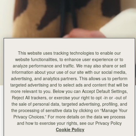
This website uses tracking technologies to enable our
website functionalities, to enhance user experience or to
analyze performance and traffic. We may also share or sell
information about your use of our site with our social media,
advertising, and analytics partners. This allows us to perform
targeted advertising and to select ads and content that will be
more relevant to you. Below you can Accept Default Settings,
Sand/Espresso Spot Print
(7 色)
Reject All trackers, or exercise your right to opt -in or -out of
the sale of personal data, targeted advertising, profiling, and
the processing of sensitive data by clicking on “Manage Your
Privacy Choices.” For more details on the data we process
and how to exercise your rights, see our Privacy Policy
Cookie Policy