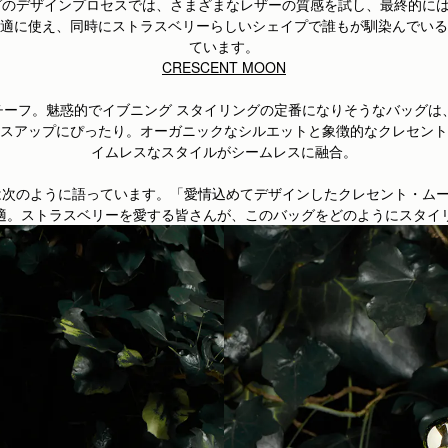
グのデザインプロセスでは、さまざまなレザーの質感を試し、最終的に
適に使え、同時にストラスベリーらしいシェイプで誰もが馴染んでいる
ています。
CRESCENT MOON
がモチーフ。魅惑的でイブニング スタイリングの定番になりそうなバッ
スアップにぴったり。オーガニックなシルエットと象徴的なクレセント
イムレスなスタイルがシームレスに融合。
は次のように語っています。「愛情込めてデザインしたクレセント・ム
適。ストラスベリーを愛する皆さんが、このバッグをどのようにスタイ