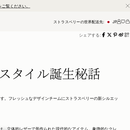
ストラスベリーの世界
配送先:
JP
アカ
シェアする:
スタイル誕生秘話
ます。フレッシュなデザインチームにストラスベリーの新シルエッ
グは、立体的レザーで形作られた現代的なアイテム。象徴的なクレ