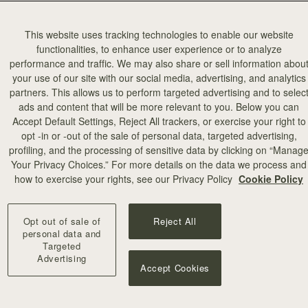
バーは、建築の円筒形を反映し美しいトップハンドルに生まれ変わりま
This website uses tracking technologies to enable our website
functionalities, to enhance user experience or to analyze
performance and traffic. We may also share or sell information abou
your use of our site with our social media, advertising, and analytics
partners. This allows us to perform targeted advertising and to selec
ads and content that will be more relevant to you. Below you can
Accept Default Settings, Reject All trackers, or exercise your right to
opt -in or -out of the sale of personal data, targeted advertising,
profiling, and the processing of sensitive data by clicking on “Manag
Your Privacy Choices.” For more details on the data we process and
how to exercise your rights, see our Privacy Policy
Cookie Policy
Opt out of sale of
Reject All
personal data and
Targeted
Advertising
Accept Cookies