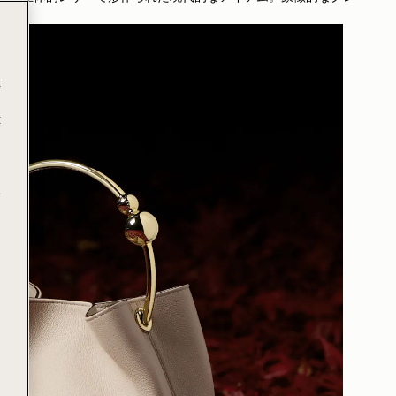
した。
t
t
e