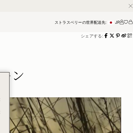
ストラスベリーの世界
配送先:
JP
アカ
シェアする:
ペーン
t
t