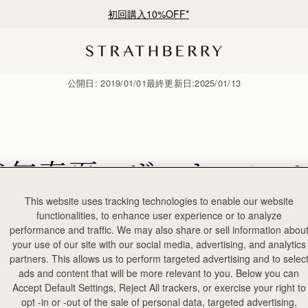
初回購入10%OFF*
公開日:
2019/01/01
最終更新日:
2025/01/13
19年春夏 - ザ・キャン
This website uses tracking technologies to enable our website
functionalities, to enhance user experience or to analyze
performance and traffic. We may also share or sell information abou
your use of our site with our social media, advertising, and analytics
partners. This allows us to perform targeted advertising and to selec
ads and content that will be more relevant to you. Below you can
Accept Default Settings, Reject All trackers, or exercise your right to
opt -in or -out of the sale of personal data, targeted advertising,