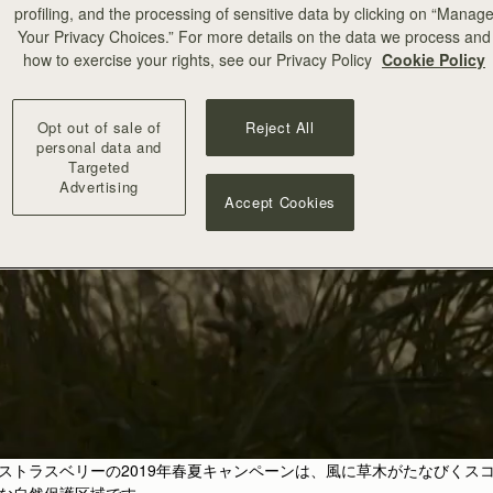
profiling, and the processing of sensitive data by clicking on “Manag
Your Privacy Choices.” For more details on the data we process and
how to exercise your rights, see our Privacy Policy
Cookie Policy
Opt out of sale of
Reject All
personal data and
Targeted
Advertising
Accept Cookies
ラスベリーの2019年春夏キャンペーンは、風に草木がたなびくスコット