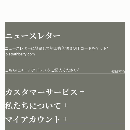
ニュースレター
ニュースレターに登録して初回購入10％OFFコードをゲット* 
jp.strathberry.com
こちらにメールアドレスをご記入ください
*
登録する
カスタマーサービス
お問い合わせ
私たちについて
配送について
店舗を探す
返品について
マイアカウント
ストラスベリーについて
よくあるご質問
ログイン
ニュースレター登録
お手入れ