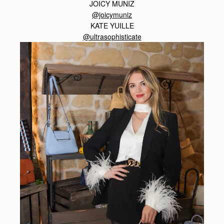
JOICY MUNIZ
@joicymuniz
KATE YUILLE
@ultrasophisticate