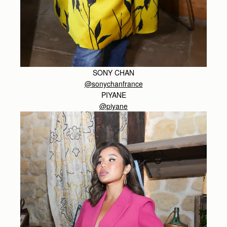
SONY CHAN
@sonychanfrance
PIYANE
@piyane