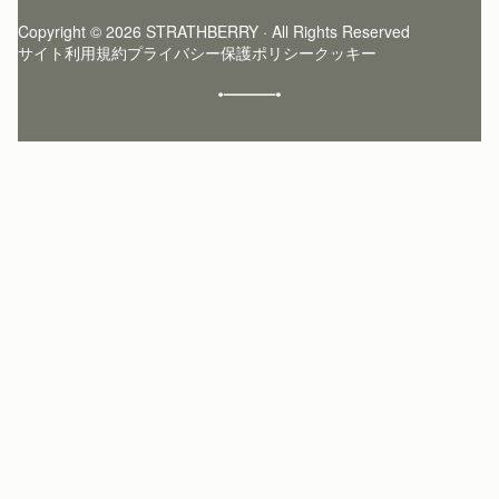
サインアップ
ストーリー
模倣品・レプリカについて
Copyright © 2026 STRATHBERRY · All Rights Reserved
ストラスベリーインサイダー
ストラスベリー 愛用 者のスタイリング
サイト利用規約
プライバシー保護ポリシー
クッキー
クラフトマンシップ
環境への配慮
社会奉仕への取り組み