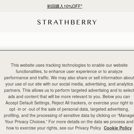
初回購入10%OFF*
This website uses tracking technologies to enable our website
4点のアイテム
functionalities, to enhance user experience or to analyze
performance and traffic. We may also share or sell information abou
your use of our site with our social media, advertising, and analytics
予約する
partners. This allows us to perform targeted advertising and to selec
ads and content that will be more relevant to you. Below you can
Accept Default Settings, Reject All trackers, or exercise your right to
opt -in or -out of the sale of personal data, targeted advertising,
profiling, and the processing of sensitive data by clicking on “Manag
Your Privacy Choices.” For more details on the data we process and
how to exercise your rights, see our Privacy Policy
Cookie Policy