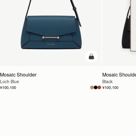
カートに追加
Mosaic Shoulder
Mosaic Should
Loch Blue
Black
¥100,100
¥100,100