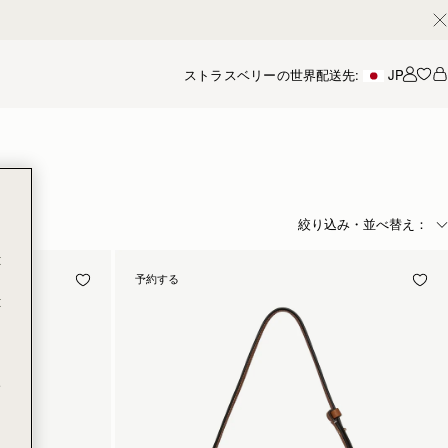
ストラスベリーの世界
配送先:
JP
アカ
絞り込み・並べ替え：
t
予約する
t
e