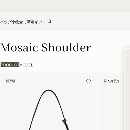
Skip to content
バッグ
小物全て
新着
ギフト
Mosaic Shoulder
Mosaic Shoulder
PRODUCT
MODEL
新登場
再入荷予定