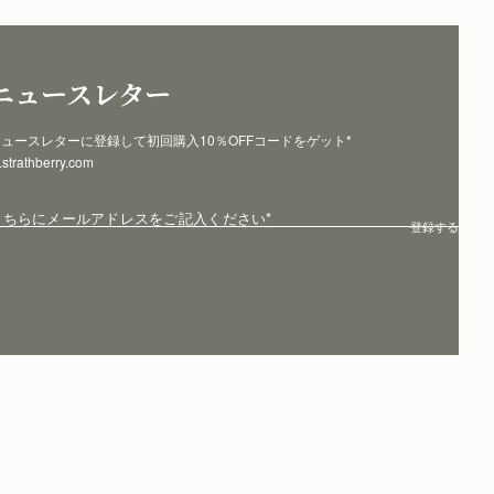
ニュースレター
ュースレターに登録して初回購入10％OFFコードをゲット* 
p.strathberry.com
こちらにメールアドレスをご記入ください
*
登録する
サイト利用規約
プライバシー保護ポリシー
クッキー