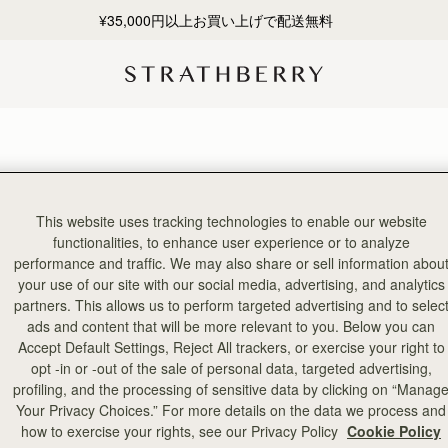
¥35,000円以上お買い上げで配送無料
1点のアイテム
This website uses tracking technologies to enable our website
functionalities, to enhance user experience or to analyze
performance and traffic. We may also share or sell information abou
your use of our site with our social media, advertising, and analytics
partners. This allows us to perform targeted advertising and to selec
ads and content that will be more relevant to you. Below you can
Accept Default Settings, Reject All trackers, or exercise your right to
opt -in or -out of the sale of personal data, targeted advertising,
profiling, and the processing of sensitive data by clicking on “Manag
Your Privacy Choices.” For more details on the data we process and
how to exercise your rights, see our Privacy Policy
Cookie Policy