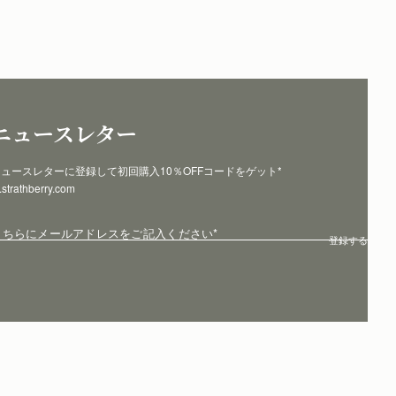
ニュースレター
ュースレターに登録して初回購入10％OFFコードをゲット* 
p.strathberry.com
こちらにメールアドレスをご記入ください
*
登録する
サイト利用規約
プライバシー保護ポリシー
クッキー