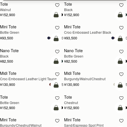
Tote
Tote
新登場
Walnut
Black
¥152,900
¥152,900
カートに追加
カ
Mini Tote
Mini Tote
Bottle Green
Croc-Embossed Leather Black
¥93,500
¥93,500
+10
+1
カートに追加
カ
Nano Tote
Nano Tote
Black
Bottle Green
¥82,500
¥82,500
カートに追加
カ
Midi Tote
Midi Tote
新登場
新登場
Croc-Embossed Leather Light Taupe
Burgundy/Walnut/Chestnut
¥130,900
¥130,900
+5
+
カートに追加
カ
Tote
Tote
Bottle Green
Chestnut
¥152,900
¥152,900
カートに追加
カ
Mini Tote
Mini Tote
新登場
Burgundy/Chestnut/Walnut
Sand/Espresso Spot Print