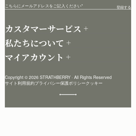
こちらにメールアドレスをご記入ください
*
登録する
カスタマーサービス
お問い合わせ
私たちについて
配送について
店舗を探す
返品について
マイアカウント
ストラスベリーについて
よくあるご質問
ログイン
ニュースレター登録
お手入れ
サインアップ
ストーリー
模倣品・レプリカについて
Copyright © 2026 STRATHBERRY · All Rights Reserved
ストラスベリーインサイダー
ストラスベリー 愛用 者のスタイリング
サイト利用規約
プライバシー保護ポリシー
クッキー
クラフトマンシップ
環境への配慮
社会奉仕への取り組み