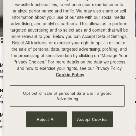
website functionalities, to enhance user experience or to
Tote
analyze performance and traffic. We may also share or sell
information about your use of our site with our social media,
advertising, and analytics partners. This allows us to perform
長く愛せる定番スタイル
targeted advertising and to select ads and content that will be
more relevant to you. Below you can Accept Default Settings,
絞り込み・並べ替え：
PRODUCT
MODEL
Reject All trackers, or exercise your right to opt -in or -out of
the sale of personal data, targeted advertising, profiling, and
31点のアイテム
カートに追加
カ
the processing of sensitive data by clicking on “Manage Your
Privacy Choices.” For more details on the data we process
Mini Tote
Mini Tote
新登場
and how to exercise your rights, see our Privacy Policy
Marine Blue
Navy Suede
Cookie Policy
¥93,500
¥99,999
+10
+1
カートに追加
カ
Nano Tote
Nano Tote
新登場
Opt out of sale of personal data and Targeted
Croc-Embossed Leather Light Taupe
Croc-Embossed Leather Burgundy
Advertising
¥82,500
¥74,800
カートに追加
カ
Midi Tote
Midi Tote
Reject All
Accept Cookies
Croc-Embossed Leather Burgundy
Black
¥130,900
¥130,900
+5
+
カートに追加
カ