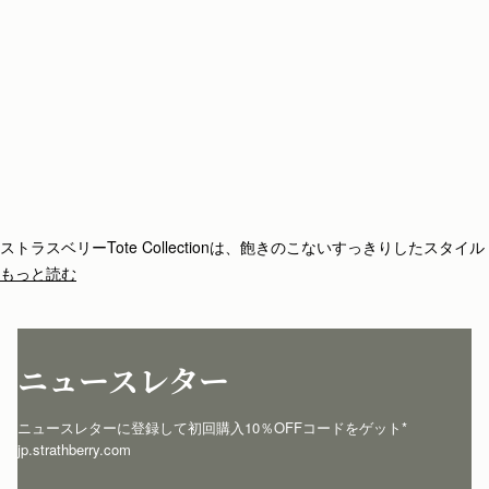
ストラスベリーTote Collectionは、飽きのこないすっきりしたスタイル
と、ストラスベリー独自のバーを取ってに掛けて閉じる独特のバークロ
もっと読む
ージャーが特徴的なコレクション。実用性と多目的さを兼ね備え、持ち
手でハンドバッグとしても、取り外し可能なストラップでクロスボディ
としても使えます。
ニュースレター
ニュースレターに登録して初回購入10％OFFコードをゲット* 
jp.strathberry.com