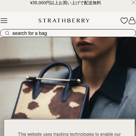
¥35,000円以上お買い上げで配送無料
Skip to content
Tote
This website uses tracking technologies to enable our