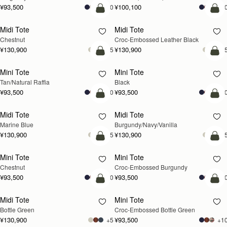
¥93,500
¥100,100
+10
+1
カートに追加
カ
Midi Tote
Midi Tote
Chestnut
Croc-Embossed Leather Black
¥130,900
¥130,900
+5
+
カートに追加
カ
Mini Tote
Mini Tote
Tan/Natural Raffia
Black
¥93,500
¥93,500
+10
+1
カートに追加
カ
Midi Tote
Midi Tote
Marine Blue
Burgundy/Navy/Vanilla
¥130,900
¥130,900
+5
+
カートに追加
カ
Mini Tote
Mini Tote
Chestnut
Croc-Embossed Burgundy
¥93,500
¥93,500
+10
+1
カートに追加
カ
Midi Tote
Mini Tote
Bottle Green
Croc-Embossed Bottle Green
¥130,900
¥93,500
+5
+1