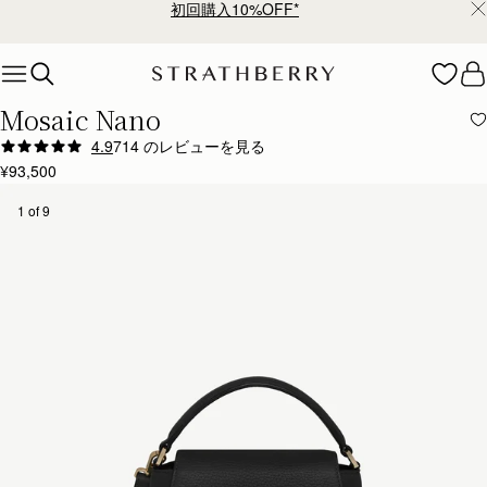
¥35,000円以上お買い上げで配送無料
Skip to content
Mosaic Nano
4.9
714 のレビューを見る
Author:
Belinda P.
¥93,500
Cute little bag. Just about
Cute little bag. Just about fits iphone 15 inside and a few other bits. Would be great if it was an
1 of 9
Rating:
5
Author:
Rob W.
It was a present for
It was a present for my daughter, she seems happy with it!
Rating:
5
Author:
Sivuyile G.
Love it. It is perfect
Love it. It is perfect and enough. I did not recieve the personal note (message) that was mean
Rating:
5
Author:
Bruna P.
I loved the regular size
I loved the regular size so much that I had to get the nano as well!! So cute and actually quite
Rating:
5
Author:
Hary K.
I have wanted a Strathberry
I have wanted a Strathberry bag for the longest time! I had spotted the brand way before Meg