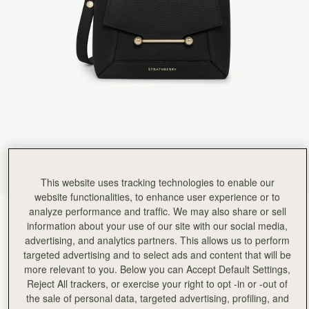
Rating:
5
Author:
Melinda S.
Absolutely love this little bag.
Absolutely love this little bag. It's so perfect.
Rating:
5
Author:
Suna E.
Christmas present to my daughter
Christmas present to my daughter absolutely loved it
Rating:
5
Author:
LI-EN C.
good!!
good!!
Rating:
5
Author:
Min L.
The quality and feel are
The quality and feel are excellent, I really love it! However, if you have a Samsung S23 Ultra l
This website uses tracking technologies to enable our
Rating:
5
Author:
Gouravjeet S.
website functionalities, to enhance user experience or to
I ordered this bag for
analyze performance and traffic. We may also share or sell
Black
(13 色)
I ordered this bag for my wife and she is in love with the design of the bag. Really liked the tr
information about your use of our site with our social media,
Rating:
5
advertising, and analytics partners. This allows us to perform
targeted advertising and to select ads and content that will be
more relevant to you. Below you can Accept Default Settings,
Reject All trackers, or exercise your right to opt -in or -out of
the sale of personal data, targeted advertising, profiling, and
Mosaic Nano
Available in 2 sizes