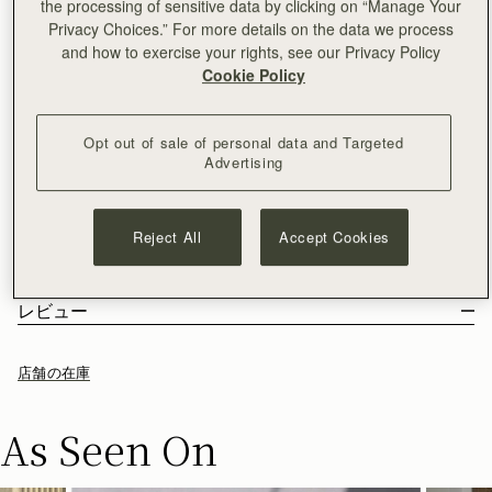
the processing of sensitive data by clicking on “Manage Your
Privacy Choices.” For more details on the data we process
カートに追加
and how to exercise your rights, see our Privacy Policy
¥35,000以上で配送料無料
Cookie Policy
30日間返品可能*
絶大な人気を誇るバッグを再構築。Mosaic Nanoは、愛され続
けるストラスベリーのベストセラー、モザイクバッグを、より
Opt out of sale of personal data and Targeted
小さくコンパクトなサイズに生まれ変わらせ、多用途にご使用
Advertising
いただけるバッグに仕上げました。
もっと見る
Mosaic Trifold Wallet
や
Silk Skinny Scarf
と相性抜群です。
サイズ＆収納
モザイクを扱うスコットランドのアーティストにインスピレー
特徴とお手入れ
Reject All
Accept Cookies
ションを得たこのモザイク・コレクションの新作は、モザイク
こちらのバッグの重量は 0.4kg (0.9lbs) 、着用中のモデルの背丈
配送と返品
の特徴であるクリーンで精密なラインと柔らかくしなやかなレ
は 178cm (5'10") です。ストラップの長さは102cm (40.2") -
100％スペイン製
パッケージ
ザーをそのままに、現代的な魅力を備えたタイムレスなアイテ
112cm (44.1") で、ストラップの幅は 2cm (0.8")です。
カーフレザー
日本
レビュー
ムに仕上げています。
Mosaic Nano に収納可能のアイテム
マイクロファイバーライニング
¥35,000
以上のご注文
無料
/ 3-8 営業日
お客様からのご注文は、全てリサイクル可能の素材を使用した黒
ゴールドの金具
¥35,000
以下のご注文
¥2,300
/ 3-8 営業日
い専用の箱とダストバッグに収められてお手元に届きます。私た
シグナチャーバー
店舗の在庫
ちの主力製品とシーズンアイテムはすべて、この再利用可能なト
マグネットの留め具付き
ートバッグに収められており、より持続可能なライフスタイルを
一つの内ポケット付き
返品
リードするための取り組みの強化を目指しています。
As Seen On
長さの調節可能のレザーストラップ
対象となるすべてのご注文は、30日以内の返品が可能です。
レザートップハンドル
詳しくは返品ポリシーページをご覧ください。
革の底あて