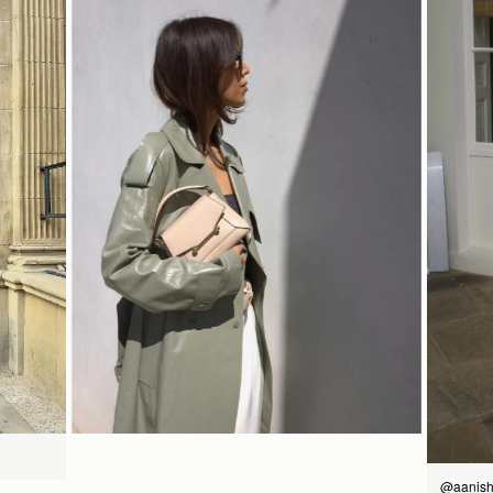
トップハンドルとしてもクロスボディとしても使用可能
配送
13.5CM (5.3")
ストラスベリーお手入れガイドライン
予約商品の発送予定日は、商品ページおよびチェックアウト画面
に表示されています。エクスプレス配送は、予約商品およびパー
ソナライズ商品にはご利用いただけません。パーソナライズ商品
には通常より追加の処理時間をいただいておりますので、あらか
じめご了承ください。
18CM (7.1")
9.5CM (3.7")
詳しくは配送についてのページをご覧ください。
今すぐ見る
@aanish