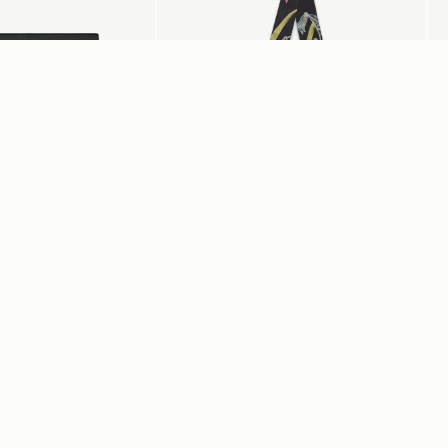
カートに追加
Silk Skinny Scarf
Me
Black/Blue/Pink Bluebell Floral
Bl
¥16,500
¥42
+2
+19
ついて
マイアカウント
ニ
ログイン