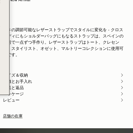
t
Rating:
5
Author:
MK B.
Perfect alternate strap for my
Perfect alternate strap for my classic nano when the chain
Rating:
5
e
Author:
joan a.
長さの調節可能なレザーストラップでスタイルに変化を - クロス
I actually bought this strap
ボディにもショルダーバッグにもなるストラップは、スペインの
I actually bought this strap for my Carolina Herrera bag
Rating:
5
工房で一点ずつ手作り。レザーストラップはトート、クレセン
Author:
ReNu D.
ト、スタイリスト、オゼット、マルトリーコレクションに使用可
Simply love it♥️
能です。
Simply love it♥️
Rating:
5
Author:
Amina A.
Love using this with my
Love using this with my black mini tote for a chic every
サイズ＆収納
Rating:
5
特徴とお手入れ
Author:
Evgenia M.
配送と返品
The strap is great, I
The strap is great, I bought it for not Strathberry straw b
パッケージ
Rating:
5
レビュー
Author:
Lydia
I use this for work
I use this for work and use the gold & leather strap my 
店舗の在庫
Rating:
5
Author:
Michelle B.
Lovely quality and beautifully packaged.
Lovely quality and beautifully packaged. Purchase among