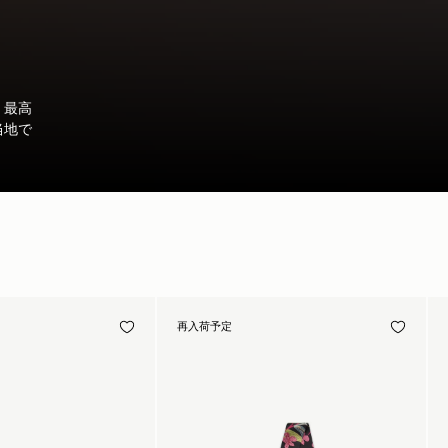
、最高
当地で
再入荷予定