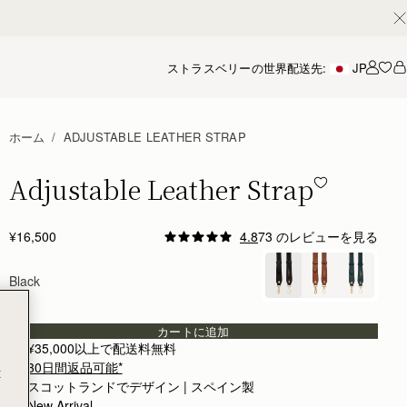
ストラスベリーの世界
配送先:
JP
アカ
ホーム
ADJUSTABLE LEATHER STRAP
Adjustable Leather Strap
Adjustable Leather Strap - Black
¥16,500
4.8
73 のレビューを見る
Author:
Dalal H.
A staple that I can
Black
A staple that I can use for many bags
Rating:
5
Author:
Ami P.
It’s great to see Strathberry
カートに追加
It’s great to see Strathberry providing alternative str
¥35,000以上で配送料無料
Rating:
5
30日間返品可能*
Author:
Gillian H.
t
Very happy with the bag
スコットランドでデザイン | スペイン製
Very happy with the bag strap, good quality and a perfe
New Arrival