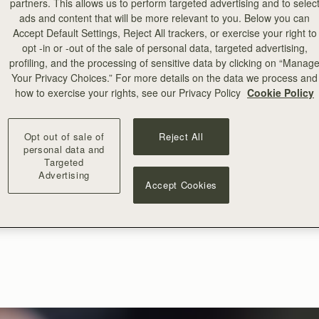
partners. This allows us to perform targeted advertising and to selec
ads and content that will be more relevant to you. Below you can
Accept Default Settings, Reject All trackers, or exercise your right to
opt -in or -out of the sale of personal data, targeted advertising,
profiling, and the processing of sensitive data by clicking on “Manag
Your Privacy Choices.” For more details on the data we process and
how to exercise your rights, see our Privacy Policy
Cookie Policy
Opt out of sale of
Reject All
personal data and
Targeted
Advertising
Accept Cookies