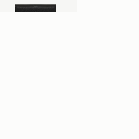
カートに追加
lville Street Wallet
ack
,900
+2
ニュースレター
ュースレターに登録して初回購入10％OFFコードをゲット* 