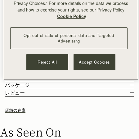
カートに追加
Privacy Choices.” For more details on the data we process
and how to exercise your rights, see our Privacy Policy
¥35,000以上で配送料無料
Cookie Policy
30日間返品可能*
スコットランドでデザイン | スペイン製
Barra — クラフトマンシップと機能美の融合。織物の伝統と職
Opt out of sale of personal data and Targeted
人技が光る結びの技法で知られるスコットランド・バラ島にイ
Advertising
ンスピレーションを得たデザイン。彫刻的なノットディテール
とハンドステッチ仕上げを通じて、その豊かなクラフト文化を
もっと見る
表現しています。
サイズ＆収納
Reject All
Accept Cookies
特徴とお手入れ
Barra Toteは、ライフスタイルに寄り添う万能バッグ。ノート
Barra Toteの重量は 1.032kg (2.3lbs) で、着用中のモデルの背丈は
配送と返品
パソコンや水筒、ジムウェアまでしっかり収納できるサイズ感
178cm (5'10") です。ショルダーストラップの幅は 2cm (0.8") 、
スペインで手作り
パッケージ
で、忙しい毎日をスマートにサポートします。あなたの “エブ
長さは 63cm (24.8") です。
100%グレインカーフレザー
日本
レビュー
リシングバッグ” として、朝のミーティングから夜のお出かけ
Barra Tote に収納可能のアイテム
コットンツイルの裏地
¥35,000
以上のご注文
無料
/ 3-8 営業日
までどんなシーンにも活躍します。
お客様からのご注文は、全てリサイクル可能の素材を使用した黒
ゴールドの金具
¥35,000
以下のご注文
¥2,300
/ 3-8 営業日
い専用の箱とダストバッグに収められてお手元に届きます。私た
目印のミュージックバー
店舗の在庫
ちの主力製品とシーズンアイテムはすべて、この再利用可能なト
マグネットの留め具付き
ートバッグに収められており、より持続可能なライフスタイルを
シッパー付きの内ポケット
返品
リードするための取り組みの強化を目指しています。
As Seen On
ノットディテールが施された2本のショルダーストラップ
対象となるすべてのご注文は、30日以内の返品が可能です。
ストラスベリーお手入れガイドライン
詳しくは返品ポリシーページをご覧ください。