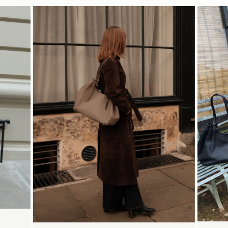
配送
34.5CM (13.6")
予約商品の発送予定日は、商品ページおよびチェックアウト画面
に表示されています。エクスプレス配送は、予約商品およびパー
ソナライズ商品にはご利用いただけません。パーソナライズ商品
には通常より追加の処理時間をいただいておりますので、あらか
じめご了承ください。
47CM (18.5")
20CM (7.9")
詳しくは配送についてのページをご覧ください。
今すぐ見る