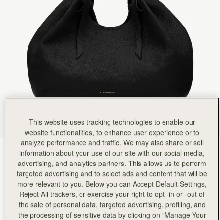
Rating:
5
Author:
Elada G.
Five stars! More like 10!
Five stars! More like 10! My experience with STRATHBERRY was pleasant from the beginning. E
Rating:
5
Author:
Stevie A.
Absolutely LOVE this bag. So
Absolutely LOVE this bag. So stylish and can fit everything!
Rating:
5
Author:
Lynn H.
Love this bag. But I
Love this bag. But I purchased another bag, the large tote. I haven’t received it or that it’s be
Rating:
5
Author:
Ailsa F.
I love this bag. Stylish
This website uses tracking technologies to enable our
I love this bag. Stylish yet roomy. Excellent quality leather too.
Rating:
5
website functionalities, to enhance user experience or to
Author:
Laurence B.
analyze performance and traffic. We may also share or sell
High quality Very fast delivery
Black
(3 色)
information about your use of our site with our social media,
High quality Very fast delivery to France Wonderful packaging
Rating:
5
advertising, and analytics partners. This allows us to perform
targeted advertising and to select ads and content that will be
more relevant to you. Below you can Accept Default Settings,
Reject All trackers, or exercise your right to opt -in or -out of
the sale of personal data, targeted advertising, profiling, and
the processing of sensitive data by clicking on “Manage Your