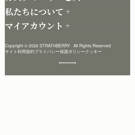
お問い合わせ
私たちについて
配送について
店舗を探す
返品について
マイアカウント
ストラスベリーについて
よくあるご質問
ログイン
ニュースレター登録
お手入れ
サインアップ
ストーリー
模倣品・レプリカについて
Copyright © 2026 STRATHBERRY · All Rights Reserved
ストラスベリーインサイダー
ストラスベリー 愛用 者のスタイリング
サイト利用規約
プライバシー保護ポリシー
クッキー
クラフトマンシップ
環境への配慮
社会奉仕への取り組み