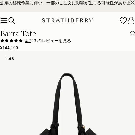
倉庫の移転作業に伴い、一部のご注文に影響が生じる可能性があります
Skip to content
Barra Tote
4.7
23 のレビューを見る
Author:
Maiaz R.
¥144,100
One of the best totes
One of the best totes my wife has ever carried. The leather, the style, the space and the esthe
1 of 8
Rating:
5
Author:
Dami A.
Amazing product, you can feel
Amazing product, you can feel the luxury and smell the quality leather! I will be a frequent cu
Rating:
5
Author:
Annabelle M.
It is a great statement
It is a great statement bag. A bit smaller than I initially thought but it fits everything perfectly
Rating:
5
Author:
Angela M.
Gorgeous bag. The leather is
Gorgeous bag. The leather is amazing quality, and the thoughtful details (the hardware and 
Rating:
5
Author:
Laila Z.
I loveee this bag!!!
I loveee this bag!!!