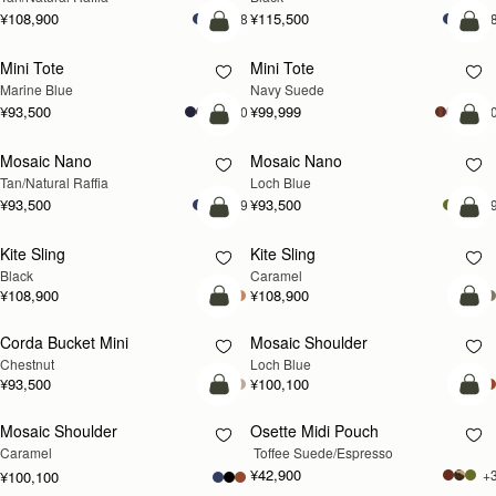
¥108,900
¥115,500
+8
+
カートに追加
カ
Mini Tote
Mini Tote
新登場
Marine Blue
Navy Suede
¥93,500
¥99,999
+10
+1
予約する
カ
Mosaic Nano
Mosaic Nano
予約する
新登場
Tan/Natural Raffia
Loch Blue
¥93,500
¥93,500
+9
+
カートに追加
カ
Kite Sling
Kite Sling
Black
Caramel
¥108,900
¥108,900
カートに追加
カ
Corda Bucket Mini
Mosaic Shoulder
新登場
Chestnut
Loch Blue
¥93,500
¥100,100
予約する
カ
Mosaic Shoulder
Osette Midi Pouch
予約する
Caramel
 Toffee Suede/Espresso
¥42,900
+
¥100,100