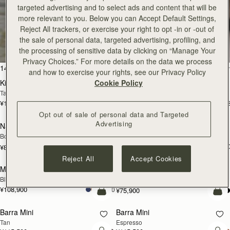
targeted advertising and to select ads and content that will be
more relevant to you. Below you can Accept Default Settings,
全ての商品を見る
Reject All trackers, or exercise your right to opt -in or -out of
the sale of personal data, targeted advertising, profiling, and
スペインで丁寧に手作りされています
the processing of sensitive data by clicking on “Manage Your
Privacy Choices.” For more details on the data we process
カートに追加
カ
146点のアイテム
絞り込み・並べ替え：
and how to exercise your rights, see our Privacy Policy
Cookie Policy
Kite Hobo
Kite Hobo
Tan Suede
Espresso
¥115,500
¥115,500
+8
+
カートに追加
カ
Opt out of sale of personal data and Targeted
Advertising
Nano Tote
Mosaic Bag
Bottle Green
Caramel
¥108,900
+1
¥82,500
カートに追加
カ
Reject All
Accept Cookies
Mosaic Bag
Charlotte Drawstring
Black
Chocolate Suede
¥108,900
+10
¥75,900
カートに追加
カ
Barra Mini
Barra Mini
Tan
Espresso