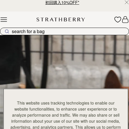
初回購入10%OFF*
Skip to content
ストラスベリーのバッグコレクション – 上質なクラフトマン
This website uses tracking technologies to enable our
website functionalities, to enhance user experience or to
analyze performance and traffic. We may also share or sell
information about your use of our site with our social media,
advertising, and analytics partners. This allows us to perform