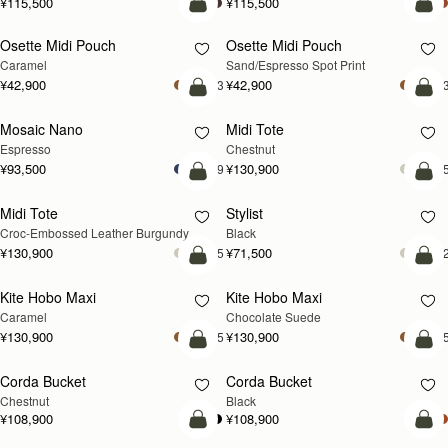
¥115,500
¥115,500
カートに追加
カ
Osette Midi Pouch
Osette Midi Pouch
Caramel
Sand/Espresso Spot Print
¥42,900
¥42,900
+3
+
カートに追加
カ
Mosaic Nano
Midi Tote
Espresso
Chestnut
¥93,500
¥130,900
+9
+
カートに追加
カ
Midi Tote
Stylist
Croc-Embossed Leather Burgundy
Black
¥130,900
¥71,500
+5
+
カートに追加
カ
Kite Hobo Maxi
Kite Hobo Maxi
Caramel
Chocolate Suede
¥130,900
¥130,900
+5
+
カートに追加
カ
Corda Bucket
Corda Bucket
Chestnut
Black
¥108,900
¥108,900
カートに追加
カ