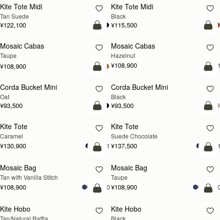
Kite Tote Midi
Kite Tote Midi
Tan Suede
Black
¥122,100
¥115,500
カートに追加
カ
Mosaic Cabas
Mosaic Cabas
新登場
新登場
Taupe
Hazelnut
¥108,900
+
¥108,900
カートに追加
カ
Corda Bucket Mini
Corda Bucket Mini
Oat
Black
¥93,500
¥93,500
カートに追加
カ
Kite Tote
Kite Tote
Caramel
Suede Chocolate
¥130,900
¥137,500
+1
+
カートに追加
カ
Mosaic Bag
Mosaic Bag
Tan with Vanilla Stitch
Taupe
¥108,900
¥108,900
+10
+1
カートに追加
カ
Kite Hobo
Kite Hobo
Tan/Natural Raffia
Black