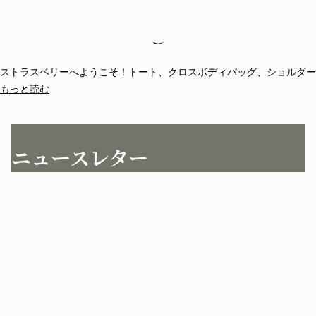
Loading
Loading...
ストラスベリーへようこそ！トート、クロスボディバッグ、ショルダー
バッグ、クラッチやミニバッグなど種類も豊富。ストラスベリーのバッ
もっと読む
グは全て一品一品がスペインの熟練のアルチザンの手によって丁寧に仕
立てられています。シンプルな構造とエレガントなライン、ストラスベ
リーのアイコニックな留め具バークロージャーが、他にはない個性を添
えています。
ニュースレター
ニュースレターに登録して初回購入10％OFFコードをゲット* 
jp.strathberry.com
こちらにメールアドレスをご記入ください
*
登録する
カスタマーサービス
お問い合わせ