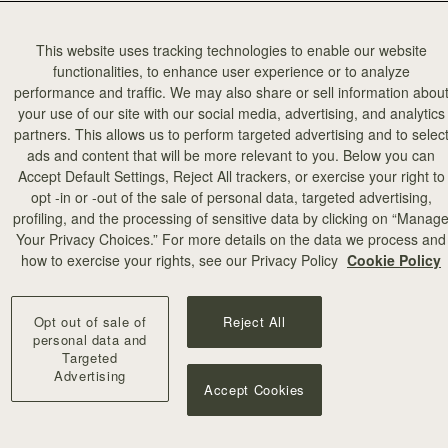
This website uses tracking technologies to enable our website
functionalities, to enhance user experience or to analyze
performance and traffic. We may also share or sell information abou
your use of our site with our social media, advertising, and analytics
partners. This allows us to perform targeted advertising and to selec
ads and content that will be more relevant to you. Below you can
Accept Default Settings, Reject All trackers, or exercise your right to
opt -in or -out of the sale of personal data, targeted advertising,
profiling, and the processing of sensitive data by clicking on “Manag
Your Privacy Choices.” For more details on the data we process and
how to exercise your rights, see our Privacy Policy
Cookie Policy
Opt out of sale of
Reject All
personal data and
Targeted
Advertising
Accept Cookies