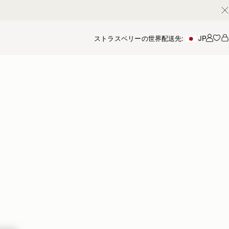
ストラスベリーの世界
配送先:
JP
アカ