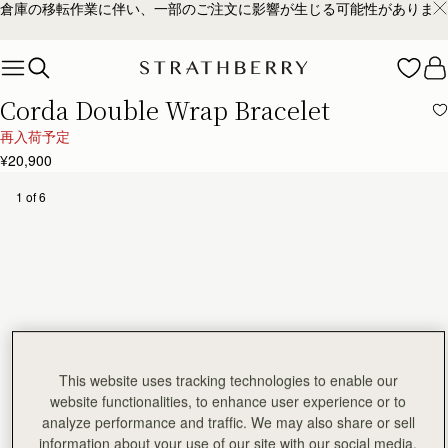
倉庫の移転作業に伴い、一部のご注文に影響が生じる可能性があります
Skip to content
Corda Double Wrap Bracelet
再入荷予定
¥20,900
1 of 6
This website uses tracking technologies to enable our
website functionalities, to enhance user experience or to
analyze performance and traffic. We may also share or sell
information about your use of our site with our social media,