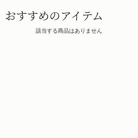
ストラスベリーお手入れガイドライン
返品
おすすめのアイテム
対象となるすべてのご注文は、30日以内の返品が可能です。
詳しくは返品ポリシーページをご覧ください。
該当する商品はありません
配送
予約商品の発送予定日は、商品ページおよびチェックアウト画面
に表示されています。エクスプレス配送は、予約商品およびパー
ソナライズ商品にはご利用いただけません。パーソナライズ商品
には通常より追加の処理時間をいただいておりますので、あらか
じめご了承ください。
詳しくは配送についてのページをご覧ください。