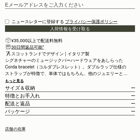
ニュースレターに登録する
プライバシー保護ポリシー
入荷情報を受け取る
¥35,000以上で配送料無料
30日間返品可能*
スコットランドでデザイン | イタリア製
シグネチャーのミュージックバーハードウェアをあしらった
Corda bracelet（コルダブレスレット）。ダブルラップ仕様の
ストラップが特徴で、単体ではもちろん、他のジュエリーと重
ね付けしてレイヤードスタイルを楽しむのにも最適です。
もっと見る
サイズ＆収納
特徴とお手入れ
Corda Bracelet は手首に2重に巻き付けるタイプで、32.5cm
配送と返品
(12.8") - 36cm (14.2") の範囲で調節可能なバックル留め具付きで
イタリア製
パッケージ
す。
カーフレザー
日本
ステンレススチール
¥35,000
以上のご注文
無料
/ 3-8 営業日
店舗の在庫
バックル留め具
¥35,000
以下のご注文
¥2,300
/ 3-8 営業日
調節可能