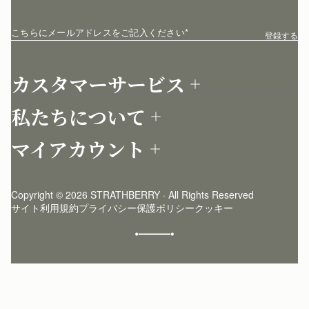
こちらにメールアドレスをご記入ください
*
登録する
カスタマーサービス
お問い合わせ
私たちについて
配送について
店舗を探す
返品について
マイアカウント
ストラスベリーについて
よくあるご質問
ログイン
ニュースレター登録
お手入れ
サインアップ
ストーリー
模倣品・レプリカについて
Copyright © 2026 STRATHBERRY · All Rights Reserved
ストラスベリーインサイダー
ストラスベリー 愛用 者のスタイリング
サイト利用規約
プライバシー保護ポリシー
クッキー
クラフトマンシップ
環境への配慮
社会奉仕への取り組み