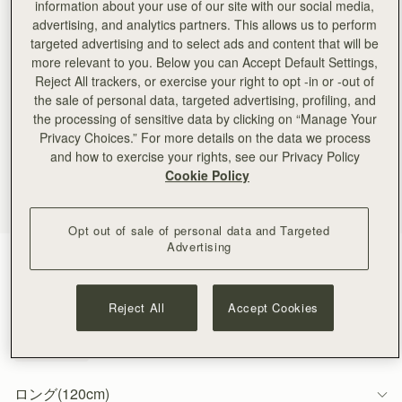
information about your use of our site with our social media,
advertising, and analytics partners. This allows us to perform
targeted advertising and to select ads and content that will be
more relevant to you. Below you can Accept Default Settings,
Reject All trackers, or exercise your right to opt -in or -out of
the sale of personal data, targeted advertising, profiling, and
the processing of sensitive data by clicking on “Manage Your
Privacy Choices.” For more details on the data we process
and how to exercise your rights, see our Privacy Policy
Cookie Policy
Opt out of sale of personal data and Targeted
Advertising
Gold
(1 色)
Reject All
Accept Cookies
ロング(120cm)