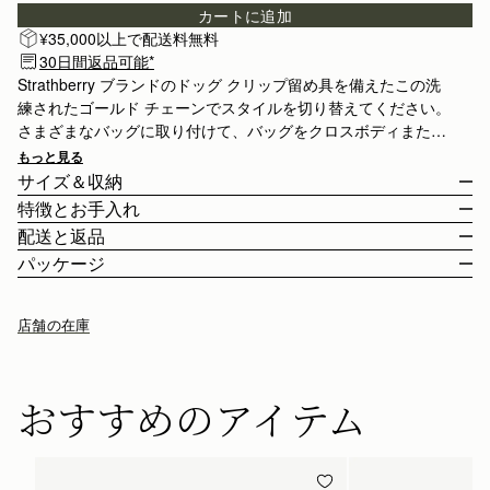
カートに追加
¥35,000以上で配送料無料
30日間返品可能*
Strathberry ブランドのドッグ クリップ留め具を備えたこの洗
練されたゴールド チェーンでスタイルを切り替えてください。
さまざまなバッグに取り付けて、バッグをクロスボディまたは
肩にかけてスタイルを変えることができます。
もっと見る
サイズ＆収納
特徴とお手入れ
チェーンの長さ
:
120cm (47.2")
配送と返品
チェーンの高さ
:
60cm (23.6")
スペインで手作り
パッケージ
ゴールドの金具
日本
ドッグクリップ仕様
¥35,000
以上のご注文
無料
/ 3-8 営業日
店舗の在庫
2種類の長さからお選びいただけます。
¥35,000
以下のご注文
¥2,300
/ 3-8 営業日
ストラスベリーお手入れガイドライン
返品
おすすめのアイテム
対象となるすべてのご注文は、30日以内の返品が可能です。
詳しくは返品ポリシーページをご覧ください。