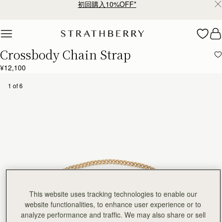
初回購入10%OFF*
Skip to content
Crossbody Chain Strap
¥12,100
1 of 6
This website uses tracking technologies to enable our
website functionalities, to enhance user experience or to
analyze performance and traffic. We may also share or sell