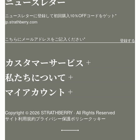
ニュースレター
ニュースレターに登録して初回購入10％OFFコードをゲット* 
jp.strathberry.com
こちらにメールアドレスをご記入ください
*
登録する
カスタマーサービス
お問い合わせ
私たちについて
配送について
店舗を探す
返品について
マイアカウント
ストラスベリーについて
よくあるご質問
ログイン
ニュースレター登録
お手入れ
サインアップ
ストーリー
模倣品・レプリカについて
Copyright © 2026 STRATHBERRY · All Rights Reserved
ストラスベリーインサイダー
ストラスベリー 愛用 者のスタイリング
サイト利用規約
プライバシー保護ポリシー
クッキー
クラフトマンシップ
環境への配慮
社会奉仕への取り組み