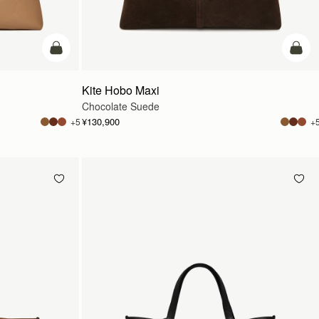
カートに追加
カー
Kite Hobo Maxi
Chocolate Suede
¥130,900
+5
+