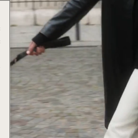
t
t
e