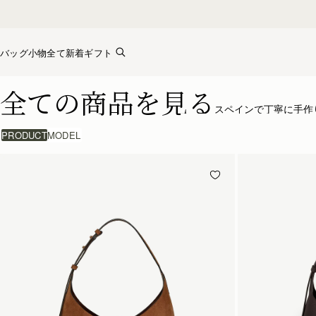
Skip to content
バッグ
小物全て
新着
ギフト
ストラスベリーのバッグコレクション – 上質なクラフトマン
全ての商品を見る
スペインで丁寧に手作
PRODUCT
MODEL