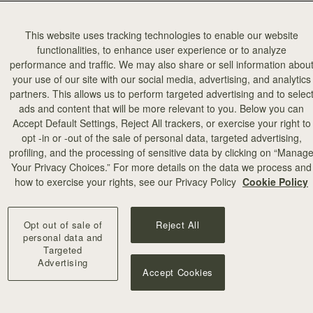
This website uses tracking technologies to enable our website
functionalities, to enhance user experience or to analyze
performance and traffic. We may also share or sell information abou
your use of our site with our social media, advertising, and analytics
partners. This allows us to perform targeted advertising and to selec
ads and content that will be more relevant to you. Below you can
カートに追加
Accept Default Settings, Reject All trackers, or exercise your right to
opt -in or -out of the sale of personal data, targeted advertising,
profiling, and the processing of sensitive data by clicking on “Manag
Your Privacy Choices.” For more details on the data we process and
+8
how to exercise your rights, see our Privacy Policy
Cookie Policy
Opt out of sale of
Reject All
personal data and
Targeted
Advertising
Accept Cookies