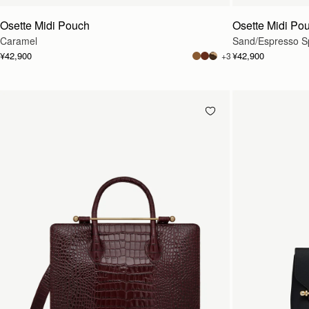
Osette Midi Pouch
Osette Midi Po
Caramel
Sand/Espresso Sp
¥42,900
¥42,900
+3