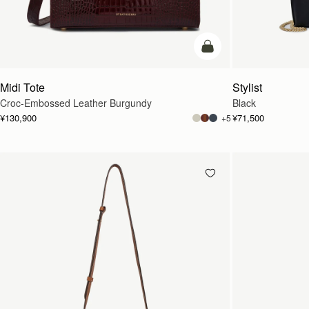
カートに追加
Midi Tote
Stylist
Croc-Embossed Leather Burgundy
Black
¥130,900
¥71,500
+5