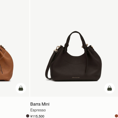
カートに追加
カー
Barra Mini
Espresso
¥115,500