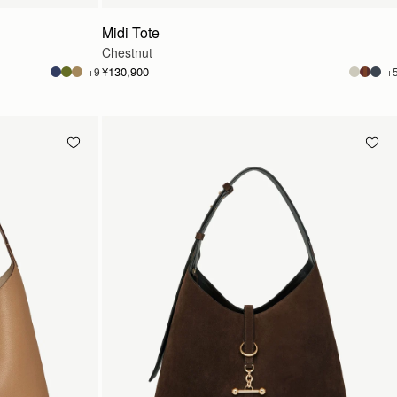
Midi Tote
Chestnut
¥130,900
+9
+