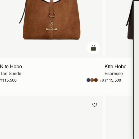
カートに追加
Kite Hobo
Kite Hobo
Tan Suede
Espresso
¥115,500
¥115,500
+8