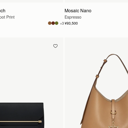
uch
Mosaic Nano
ot Print
Espresso
¥93,500
+3