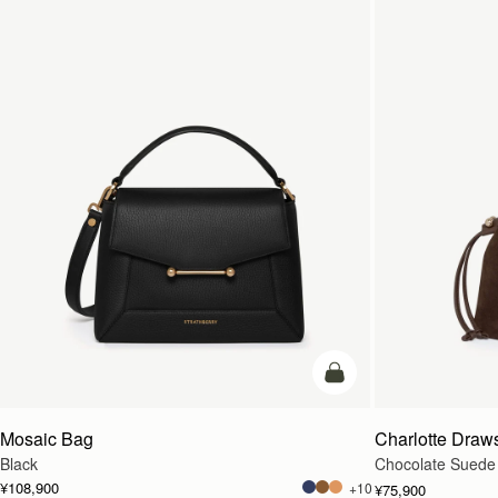
カートに追加
Mosaic Bag
Charlotte Draws
Black
Chocolate Suede
¥108,900
+10
¥75,900