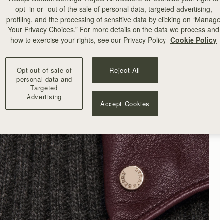
opt -in or -out of the sale of personal data, targeted advertising,
profiling, and the processing of sensitive data by clicking on “Manag
Your Privacy Choices.” For more details on the data we process and
how to exercise your rights, see our Privacy Policy
Cookie Policy
Opt out of sale of
Reject All
personal data and
Targeted
Advertising
Accept Cookies