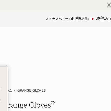
ストラスベリーの世界
配送先:
JP
アカ
t
ホーム
GRANGE GLOVES
t
Grange Gloves
Grange Gloves - Burgundy