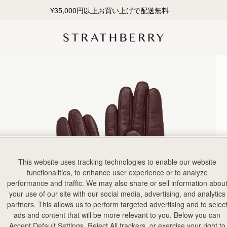
¥35,000円以上お買い上げで配送無料
This website uses tracking technologies to enable our website
functionalities, to enhance user experience or to analyze
performance and traffic. We may also share or sell information abou
your use of our site with our social media, advertising, and analytics
partners. This allows us to perform targeted advertising and to selec
ads and content that will be more relevant to you. Below you can
Accept Default Settings, Reject All trackers, or exercise your right to