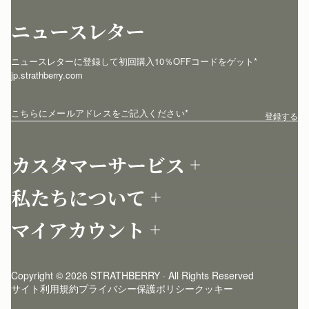
ニュースレター
ニュースレターに登録して初回購入10％OFFコードをゲット* 
jp.strathberry.com
こちらにメールアドレスをご記入ください
*
登録する
カスタマーサービス
お問い合わせ
私たちについて
配送について
店舗を探す
返品について
マイアカウント
ストラスベリーについて
よくあるご質問
ログイン
ニュースレター登録
お手入れ
サインアップ
ストーリー
模倣品・レプリカについて
Copyright © 2026 STRATHBERRY · All Rights Reserved
ストラスベリーインサイダー
ストラスベリー 愛用 者のスタイリング
サイト利用規約
プライバシー保護ポリシー
クッキー
クラフトマンシップ