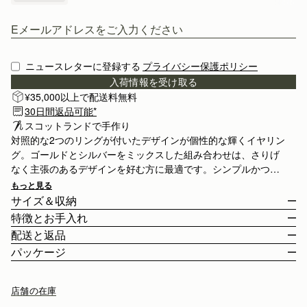
ニュースレターに登録する
プライバシー保護ポリシー
入荷情報を受け取る
¥35,000以上で配送料無料
30日間返品可能*
スコットランドで手作り
対照的な2つのリングが付いたデザインが個性的な輝くイヤリン
グ。ゴールドとシルバーをミックスした組み合わせは、さりげ
なく主張のあるデザインを好む方に最適です。シンプルかつ洗
練されたデザイン、Haloブレスレットやネックレスと完璧にマ
もっと見る
ッチします。
サイズ＆収納
特徴とお手入れ
Earring drop 2.4cm (0.9") and width 1.7cm (0.7").
配送と返品
スコットランドで手作り
パッケージ
スターリングシルバー
日本
24カラットゴールドメッキ
¥35,000
以上のご注文
無料
/ 3-8 営業日
全てのアイテムはベルベットのライナーが施されたギフトボック
店舗の在庫
留め具：プッシュバック
¥35,000
以下のご注文
¥2,300
/ 3-8 営業日
スに収められています、自分へのご褒美や特別な人への贈り物に
ストラスベリーお手入れガイドライン