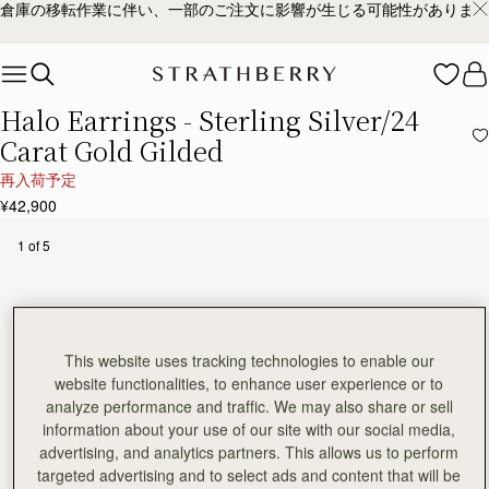
倉庫の移転作業に伴い、一部のご注文に影響が生じる可能性があります
Skip to content
Halo Earrings - Sterling Silver/24
Carat Gold Gilded
再入荷予定
¥42,900
1 of 5
This website uses tracking technologies to enable our
website functionalities, to enhance user experience or to
analyze performance and traffic. We may also share or sell
information about your use of our site with our social media,
advertising, and analytics partners. This allows us to perform
targeted advertising and to select ads and content that will be