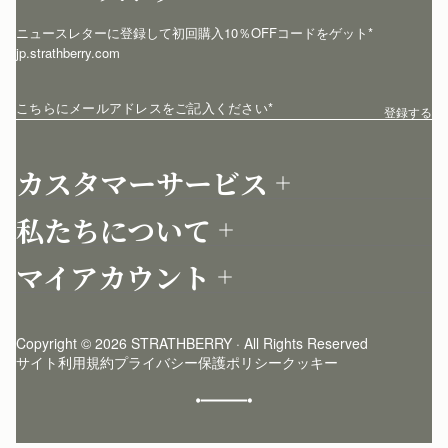
ニュースレターに登録して初回購入10％OFFコードをゲット* 
jp.strathberry.com
こちらにメールアドレスをご記入ください
*
登録する
カスタマーサービス
お問い合わせ
私たちについて
配送について
店舗を探す
返品について
マイアカウント
ストラスベリーについて
よくあるご質問
ログイン
ニュースレター登録
お手入れ
サインアップ
ストーリー
模倣品・レプリカについて
Copyright © 2026 STRATHBERRY · All Rights Reserved
ストラスベリーインサイダー
ストラスベリー 愛用 者のスタイリング
サイト利用規約
プライバシー保護ポリシー
クッキー
クラフトマンシップ
環境への配慮
社会奉仕への取り組み