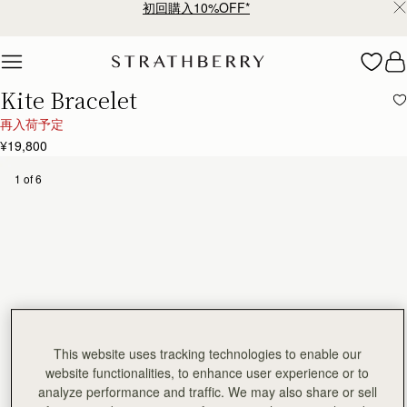
初回購入10%OFF*
Skip to content
Kite Bracelet
再入荷予定
¥19,800
1 of 6
This website uses tracking technologies to enable our
website functionalities, to enhance user experience or to
analyze performance and traffic. We may also share or sell