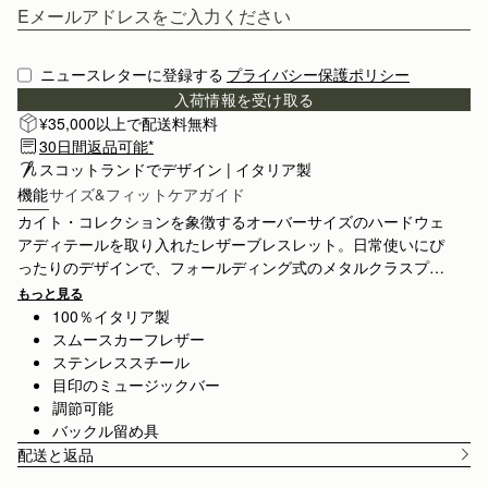
ニュースレターに登録する
プライバシー保護ポリシー
入荷情報を受け取る
¥35,000以上で配送料無料
30日間返品可能*
スコットランドでデザイン | イタリア製
機能
サイズ&フィット
ケアガイド
カイト・コレクションを象徴するオーバーサイズのハードウェ
アディテールを取り入れたレザーブレスレット。日常使いにぴ
ったりのデザインで、フォールディング式のメタルクラスプに
よりしっかりと留めることができ、サイズ調整も自在です。
もっと見る
100％イタリア製
スムースカーフレザー
ステンレススチール
目印のミュージックバー
調節可能
バックル留め具
配送と返品