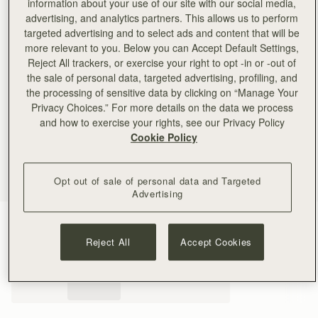
information about your use of our site with our social media,
advertising, and analytics partners. This allows us to perform
targeted advertising and to select ads and content that will be
more relevant to you. Below you can Accept Default Settings,
Reject All trackers, or exercise your right to opt -in or -out of
the sale of personal data, targeted advertising, profiling, and
the processing of sensitive data by clicking on “Manage Your
Privacy Choices.” For more details on the data we process
and how to exercise your rights, see our Privacy Policy
Cookie Policy
Opt out of sale of personal data and Targeted
Advertising
Tan
(4 色)
Reject All
Accept Cookies