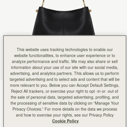
Rating:
5
Author:
ReNu R.
An excellent piece of work.
An excellent piece of work.
Rating:
5
Author:
Patrick M.
I absolutely love this purse.
I absolutely love this purse. It is the perfect size, the leather feels so luxurious. The hard
Rating:
5
Author:
Jeffrey R.
Great quality. Fast shipping. Exceptional
This website uses tracking technologies to enable our
Great quality. Fast shipping. Exceptional packaging.
website functionalities, to enhance user experience or to
Rating:
5
analyze performance and traffic. We may also share or sell
Author:
Jean S.
This is my second purchase
information about your use of our site with our social media,
This is my second purchase of the same style! I loved the bag in Carmel and bought again in b
advertising, and analytics partners. This allows us to perform
Rating:
5
targeted advertising and to select ads and content that will be
Author:
Noreen S.
Beautiful bag, love it!
more relevant to you. Below you can Accept Default Settings,
Black
(4 色)
Beautiful bag, love it!
Reject All trackers, or exercise your right to opt -in or -out of
Rating:
5
the sale of personal data, targeted advertising, profiling, and
the processing of sensitive data by clicking on “Manage Your
Privacy Choices.” For more details on the data we process
and how to exercise your rights, see our Privacy Policy
Cookie Policy