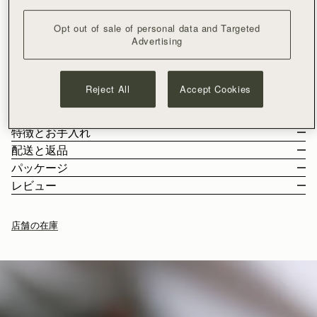
カートに追加
¥35,000以上で配送料無料
Opt out of sale of personal data and Targeted
30日間返品可能*
Advertising
アイコニックなLana Midiバケットバッグをより柔らかなシルエ
ットにアレンジしたラナ・ホーボーは、カジュアルでリラック
スしたスタイルが魅力の、一日を通して使えるデザインのバッ
Reject All
Accept Cookies
グ。アイコニックなミュージック・バーをアレンジした金具
もっと見る
と、長さの固定されたショルダー・ストラップが特徴。スペイ
サイズ＆収納
ンで1点ずつ手作り、機能性と、馬術にインスピレーションを得
特徴とお手入れ
た太めのコントラストステッチのディテールが絶妙。マグネッ
こちらのバッグの重量は 0.64kg (1.4lbs) 、着用中のモデルの背丈
配送と返品
ト式のポッパー開閉、内側にはファスナー付きポケットを備え
は 175cm (5'9.5") です。ストラップの長さ 61cm (24.0") ハンドル
スペインで手作り
パッケージ
ています。補強を最小限に抑えた自然な柔らかいシルエット
の高さ 28cm (11.0").
100%グレインカーフレザー
日本
レビュー
で、長く愛用するほどパーソナライズされたシルエットに変化
Lana Hobo に収納可能のアイテム
ゴールドの金具
¥35,000
以上のご注文
無料
/ 3-8 営業日
する風合いが魅力です。
お客様からのご注文は、全てリサイクル可能の素材を使用した黒
レザーショルダーストラップ
¥35,000
以下のご注文
¥2,300
/ 3-8 営業日
い専用の箱とダストバッグに収められてお手元に届きます。私た
マグネットの留め具付き
店舗の在庫
ちの主力製品とシーズンアイテムはすべて、この再利用可能なト
シッパー付きの内ポケット
ートバッグに収められており、より持続可能なライフスタイルを
革の底あて
返品
リードするための取り組みの強化を目指しています。
ストラスベリーお手入れガイドライン
対象となるすべてのご注文は、30日以内の返品が可能です。
詳しくは返品ポリシーページをご覧ください。
配送