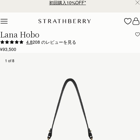
初回購入10%OFF*
Skip to content
Lana Hobo
4.8
208 のレビューを見る
Author:
Aymen C.
¥93,500
Love it, great quality.
Love it, great quality.
1 of 8
Rating:
5
Author:
Stephanie C.
Love my new bag. Very
Love my new bag. Very Chic and classic .
Rating:
5
Author:
Melissa H.
Absolutely beautiful bag. It is
Absolutely beautiful bag. It is well crafted and very good quality. I’m very happy with it and l
Rating:
5
Author:
Michelle A.
Love it, just the right
Love it, just the right size. . my perfect little black bag!
Rating:
5
Author:
Kathleen C.
I love this bag, the
I love this bag, the leather is beautiful and quality is amazing. I am looking forward to my ne