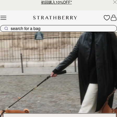
初回購入10%OFF*
Skip to content
ストラスベリーのバッグコレクション – 上質なクラフトマン