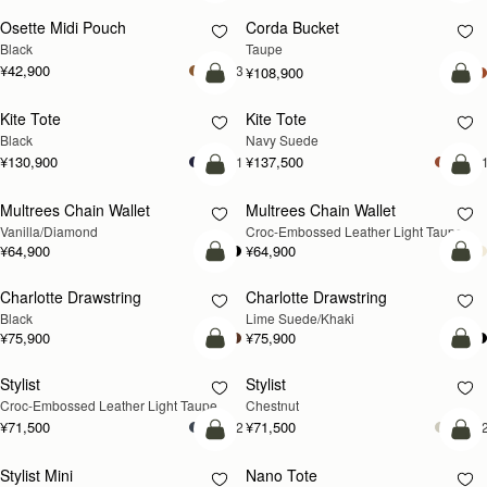
Osette Midi Pouch
Corda Bucket
Black
Taupe
¥42,900
+3
¥108,900
カートに追加
カ
Kite Tote
Kite Tote
新登場
Black
Navy Suede
¥130,900
¥137,500
+1
+
カートに追加
カ
Multrees Chain Wallet
Multrees Chain Wallet
新登場
Vanilla/Diamond
Croc-Embossed Leather Light Taupe
¥64,900
¥64,900
カートに追加
カ
Charlotte Drawstring
Charlotte Drawstring
Black
Lime Suede/Khaki
¥75,900
¥75,900
カートに追加
カ
Stylist
Stylist
新登場
Croc-Embossed Leather Light Taupe
Chestnut
¥71,500
¥71,500
+2
+
カートに追加
カ
Stylist Mini
Nano Tote
新登場