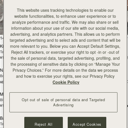
This website uses tracking technologies to enable our
全ての商品を見る
website functionalities, to enhance user experience or to
analyze performance and traffic. We may also share or sell
スペインで丁寧に手作りされています
information about your use of our site with our social media,
advertising, and analytics partners. This allows us to perform
カートに追加
カ
146点のアイテム
絞り込み・並べ替え：
targeted advertising and to select ads and content that will be
Kite Hobo
Kite Hobo
more relevant to you. Below you can Accept Default Settings,
Tan Suede
Espresso
Reject All trackers, or exercise your right to opt -in or -out of
¥115,500
¥115,500
+8
+
the sale of personal data, targeted advertising, profiling, and
カートに追加
カ
the processing of sensitive data by clicking on “Manage Your
Nano Tote
Mosaic Bag
Privacy Choices.” For more details on the data we process
Bottle Green
Caramel
and how to exercise your rights, see our Privacy Policy
¥108,900
+1
¥82,500
Cookie Policy
カートに追加
カ
Mosaic Bag
Charlotte Drawstring
Opt out of sale of personal data and Targeted
Black
Chocolate Suede
Advertising
¥108,900
+10
¥75,900
カートに追加
カ
Barra Mini
Barra Mini
Tan
Espresso
Reject All
Accept Cookies