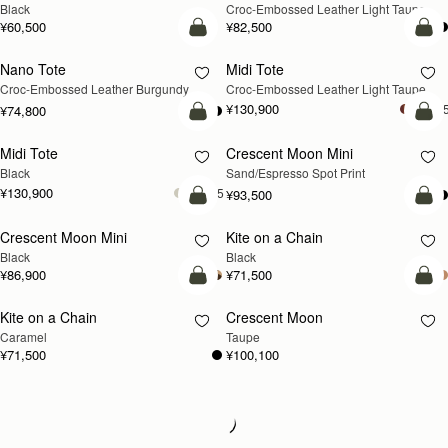
Black
Croc-Embossed Leather Light Taupe
¥60,500
¥82,500
カートに追加
カ
Nano Tote
Midi Tote
新登場
Croc-Embossed Leather Burgundy
Croc-Embossed Leather Light Taupe
¥130,900
+
¥74,800
カートに追加
カ
Midi Tote
Crescent Moon Mini
Black
Sand/Espresso Spot Print
¥130,900
+5
¥93,500
カートに追加
カ
Crescent Moon Mini
Kite on a Chain
Black
Black
¥86,900
¥71,500
カートに追加
カ
Kite on a Chain
Crescent Moon
新登場
新登場
Caramel
Taupe
¥71,500
¥100,100
Loading
Loading...