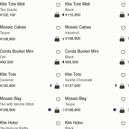
Kite Tote Midi
Kite Tote Midi
Tan Suede
Black
¥122,100
¥115,500
カートに追加
カ
Mosaic Cabas
Mosaic Cabas
新登場
新登場
Taupe
Hazelnut
¥108,900
+
¥108,900
カートに追加
カ
Corda Bucket Mini
Corda Bucket Mini
Oat
Black
¥93,500
¥93,500
カートに追加
カ
Kite Tote
Kite Tote
Caramel
Suede Chocolate
¥130,900
¥137,500
+1
+
カートに追加
カ
Mosaic Bag
Mosaic Bag
Tan with Vanilla Stitch
Taupe
¥108,900
¥108,900
+10
+1
カートに追加
カ
Kite Hobo
Kite Hobo
Tan/Natural Raffia
Black