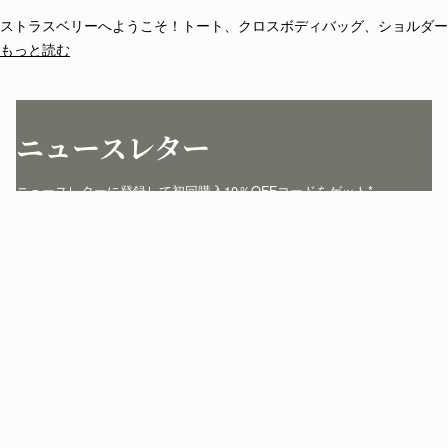
ストラスベリーへようこそ！トート、クロスボディバッグ、ショルダー
バッグ、クラッチやミニバッグなど種類も豊富。ストラスベリーのバッ
もっと読む
グは全て一品一品がスペインの熟練のアルチザンの手によって丁寧に仕
立てられています。シンプルな構造とエレガントなライン、ストラスベ
リーのアイコニックな留め具バークロージャーが、他にはない個性を添
えています。
ニュースレター
ニュースレターに登録して初回購入10％OFFコードをゲット* 
jp.strathberry.com
こちらにメールアドレスをご記入ください
*
登録する
カスタマーサービス
お問い合わせ
私たちについて
配送について
店舗を探す
返品について
マイアカウント
ストラスベリーについて
よくあるご質問