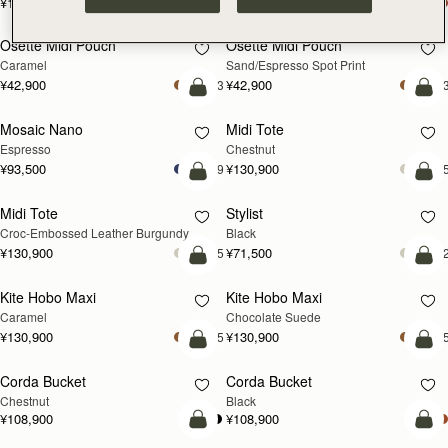
¥115,500
¥115,500
カートに追加
カ
Osette Midi Pouch
Osette Midi Pouch
Caramel
Sand/Espresso Spot Print
¥42,900
¥42,900
+3
+
カートに追加
カ
Mosaic Nano
Midi Tote
Espresso
Chestnut
¥93,500
¥130,900
+9
+
カートに追加
カ
Midi Tote
Stylist
Croc-Embossed Leather Burgundy
Black
¥130,900
¥71,500
+5
+
カートに追加
カ
Kite Hobo Maxi
Kite Hobo Maxi
Caramel
Chocolate Suede
¥130,900
¥130,900
+5
+
カートに追加
カ
Corda Bucket
Corda Bucket
Chestnut
Black
¥108,900
¥108,900
カートに追加
カ