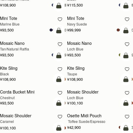
¥108,900
¥115,500
+8
+
カートに追加
カ
Mini Tote
Mini Tote
新登場
Marine Blue
Navy Suede
¥93,500
¥99,999
+10
+1
予約する
カ
Mosaic Nano
Mosaic Nano
予約する
新登場
Tan/Natural Raffia
Loch Blue
¥93,500
¥93,500
+9
+
カートに追加
カ
Kite Sling
Kite Sling
Black
Taupe
¥108,900
¥108,900
カートに追加
カ
Corda Bucket Mini
Mosaic Shoulder
新登場
Chestnut
Loch Blue
¥93,500
¥100,100
予約する
カ
Mosaic Shoulder
Osette Midi Pouch
予約する
Caramel
 Toffee Suede/Espresso
¥42,900
+
¥100,100
カートに追加
カ