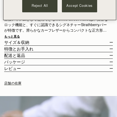
カートに追加
Reject All
Accept Cookies
¥35,000以上で配送料無料
30日間返品可能*
主役アイテムとして使用できるMelville Street Walletは、安全な
ロック機能と、すぐに認識できるシグネチャーStrathberryバー
が特徴です。滑らかなカーフレザーからコンパクトな正方形の
寸法までスペインで手作りされ、3つのカードスロットとジッパ
もっと見る
ー付きコインポケットが備わっています。レザープル付き。
サイズ＆収納
特徴とお手入れ
ウォレットの重量 0.103kg (0.2lbs).
配送と返品
スペインで手作り
パッケージ
100%スムースカーフレザー
日本
レビュー
ゴールドの金具
¥35,000
以上のご注文
無料
/ 3-8 営業日
お客様からのご注文は、全てリサイクル可能の素材を使用した黒
3つのカードスロット
¥35,000
以下のご注文
¥2,300
/ 3-8 営業日
い専用の箱とダストバッグに収められてお手元に届きます。私た
箇所のお札入れ
店舗の在庫
ちの主力製品とシーズンアイテムはすべて、この再利用可能なト
ジップ付きの内ポケット
ートバッグに収められており、より持続可能なライフスタイルを
特徴的なバークロージャー
返品
9.5CM (3.7")
リードするための取り組みの強化を目指しています。
ストラスベリーお手入れガイドライン
対象となるすべてのご注文は、30日以内の返品が可能です。
詳しくは返品ポリシーページをご覧ください。
配送