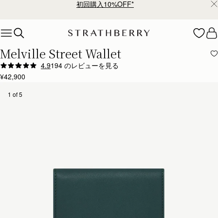
初回購入10%OFF*
Skip to content
Melville Street Wallet
4.9
194 のレビューを見る
Author:
Jessica M.
¥42,900
Gorgeous leather, excellent craftmanship. Strathberry
Gorgeous leather, excellent craftmanship. Strathberry just has a way of combining skills with q
1 of 5
Rating:
5
Author:
Victoria J.
Perfect to fit my new
Perfect to fit my new beautiful bag
Rating:
5
Author:
Gisela R.
I love it
I love it
Rating:
5
Author:
Tanitah T.
Quality and durability is great.
Quality and durability is great. LOve the design and feel if the leather.
Rating:
5
Author:
Sandy Y.
I bought the Mosaic Green
I bought the Mosaic Green bag and wallet and I absolutely love it. I first saw the Starthberry s