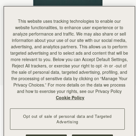
Rating:
5
Author:
Katheryn S.
I really like this wallet!
I really like this wallet! The gold bar is my favorite feature
This website uses tracking technologies to enable our
Rating:
5
website functionalities, to enhance user experience or to
Author:
Liz T.
Beautifully crafted and well-organized wallet.
analyze performance and traffic. We may also share or sell
Beautifully crafted and well-organized wallet. Like all Strathberry bags, the hardware is eleg
information about your use of our site with our social media,
Rating:
5
advertising, and analytics partners. This allows us to perform
Author:
Francesca G.
Colore e design bellissimi. Qualità
targeted advertising and to select ads and content that will be
Colore e design bellissimi. Qualità altissima, pelle molto morbida.
more relevant to you. Below you can Accept Default Settings,
Rating:
5
Reject All trackers, or exercise your right to opt -in or -out of
Author:
Shannon M.
I purchased this to go
the sale of personal data, targeted advertising, profiling, and
I purchased this to go with my new east/west bag and love it! The colors are so pretty and th
the processing of sensitive data by clicking on “Manage Your
Rating:
5
Privacy Choices.” For more details on the data we process
Author:
amie c.
Love it I would love
and how to exercise your rights, see our Privacy Policy
Bottle Green
(6 色)
Love it I would love more color selection to choose from.
Cookie Policy
Rating:
5
Opt out of sale of personal data and Targeted
Advertising