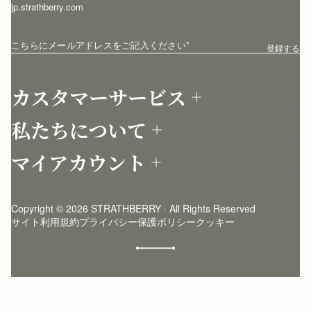
jp.strathberry.com
こちらにメールアドレスをご記入ください
*
登録する
カスタマーサービス
お問い合わせ
私たちについて
配送について
店舗を探す
返品について
マイアカウント
ストラスベリーについて
よくあるご質問
ログイン
ニュースレター登録
お手入れ
サインアップ
ストーリー
模倣品・レプリカについて
Copyright © 2026 STRATHBERRY · All Rights Reserved
ストラスベリーインサイダー
ストラスベリー 愛用 者のスタイリング
サイト利用規約
プライバシー保護ポリシー
クッキー
クラフトマンシップ
環境への配慮
社会奉仕への取り組み