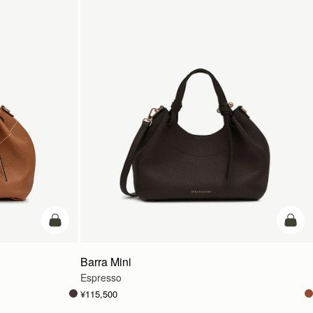
カートに追加
カー
Barra Mini
Espresso
¥115,500