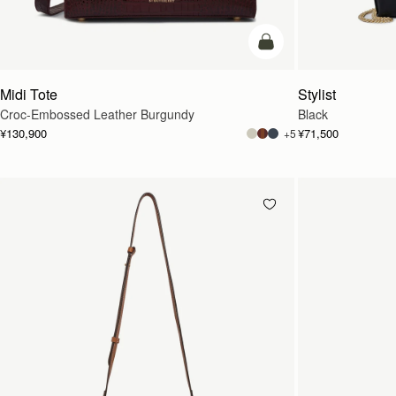
カートに追加
Midi Tote
Stylist
Croc-Embossed Leather Burgundy
Black
¥130,900
¥71,500
+5