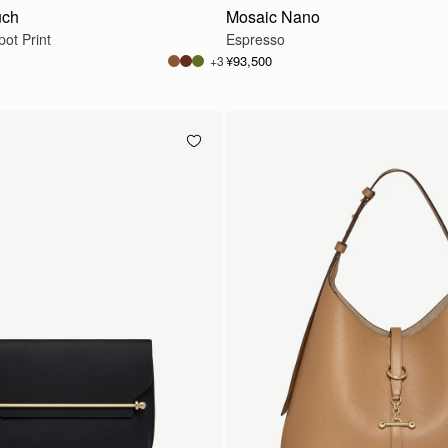
uch
Mosaic Nano
ot Print
Espresso
¥93,500
+3