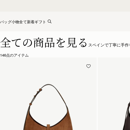
Skip to content
バッグ
小物全て
新着
ギフト
ストラスベリーのバッグコレクション – 上質なクラフトマン
全ての商品を見る
スペインで丁寧に手作
146点のアイテム