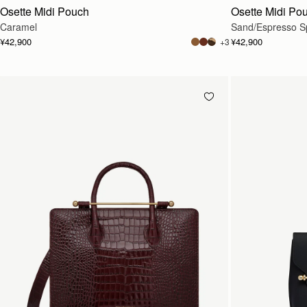
Osette Midi Pouch
Osette Midi Po
Caramel
Sand/Espresso Sp
¥42,900
¥42,900
+3