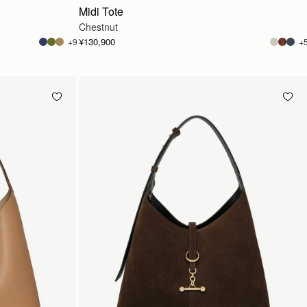
Midi Tote
Chestnut
¥130,900
+9
+