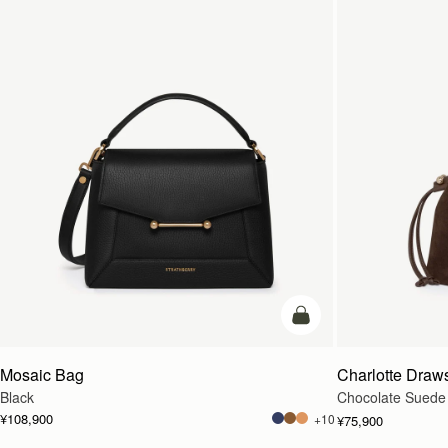
カートに追加
Mosaic Bag
Charlotte Draws
Black
Chocolate Suede
¥108,900
+10
¥75,900