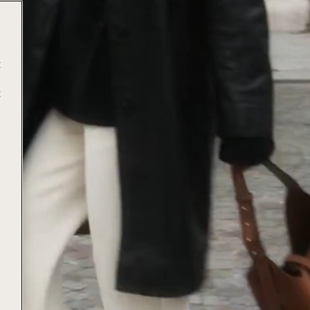
t
t
e