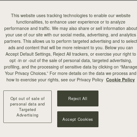
This website uses tracking technologies to enable our website
functionalities, to enhance user experience or to analyze
performance and traffic. We may also share or sell information abou
your use of our site with our social media, advertising, and analytics
partners. This allows us to perform targeted advertising and to selec
カートに追加
ads and content that will be more relevant to you. Below you can
Accept Default Settings, Reject All trackers, or exercise your right to
opt -in or -out of the sale of personal data, targeted advertising,
profiling, and the processing of sensitive data by clicking on “Manag
Your Privacy Choices.” For more details on the data we process and
+8
how to exercise your rights, see our Privacy Policy
Cookie Policy
Opt out of sale of
Reject All
personal data and
Targeted
Advertising
Accept Cookies