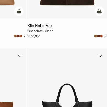
カートに追加
カー
Kite Hobo Maxi
Chocolate Suede
¥130,900
+5
+