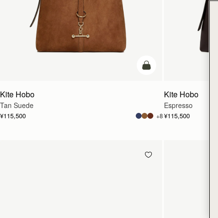
カートに追加
Kite Hobo
Kite Hobo
Tan Suede
Espresso
¥115,500
¥115,500
+8