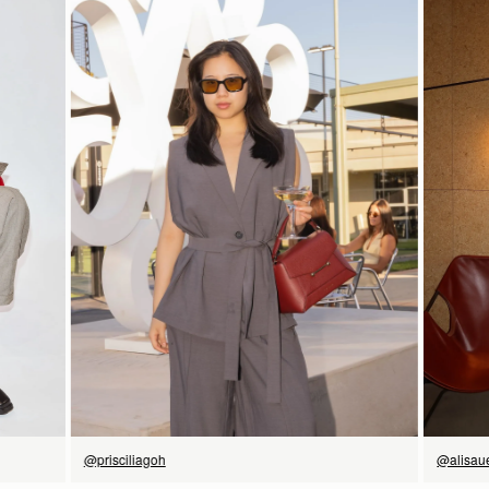
18CM (7.1")
予約商品の発送予定日は、商品ページおよびチェックアウト画面
に表示されています。エクスプレス配送は、予約商品およびパー
ソナライズ商品にはご利用いただけません。パーソナライズ商品
には通常より追加の処理時間をいただいておりますので、あらか
じめご了承ください。
23CM (9.1")
12CM (4.7")
詳しくは配送についてのページをご覧ください。
114CM (44.9")
今すぐ見る
@prisciliagoh
@alisau