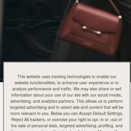
This website uses tracking technologies to enable our
website functionalities, to enhance user experience or to
analyze performance and traffic. We may also share or sell
Walnut
(14 色)
information about your use of our site with our social media,
advertising, and analytics partners. This allows us to perform
targeted advertising and to select ads and content that will be
more relevant to you. Below you can Accept Default Settings,
Reject All trackers, or exercise your right to opt -in or -out of
the sale of personal data, targeted advertising, profiling, and