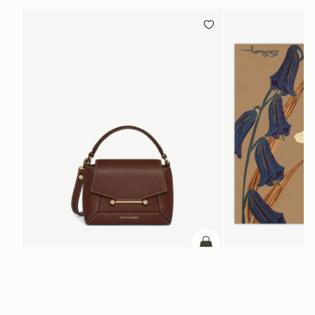
カートに追加
カートに追加
Mosaic Nano
Silk Square Scarf
Chocolate with Vanilla Stitch
Cognac/Butter Yellow Bl
¥31,900
¥93,500
+9