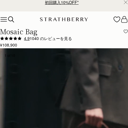
¥35,000円以上お買い上げで配送無料
Skip to content
Mosaic Bag
4.9
1040 のレビューを見る
¥108,900
1 of 10