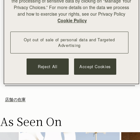
the processing of sensitive data by clicking on “Manage Your
カートに追加
Privacy Choices.” For more details on the data we process
¥35,000以上で配送料無料
and how to exercise your rights, see our Privacy Policy
30日間返品可能*
Cookie Policy
毎日のあらゆる必需品を収納できるように作られたこのMosaic
Bagは、モザイクを扱うスコットランドのアーティストからイ
ンスピレーションを得て制作されました。細心の注意を払って
Opt out of sale of personal data and Targeted
扱われたレザー、および職人のクラフトマンシップによって、
もっと見る
Advertising
タイムレスな洗練性とデイリーでの多用途性を融合していま
サイズ＆収納
す。
特徴とお手入れ
こちらのバッグの重量は 0.635kg (1.4lbs) 、着用中のモデルの背
配送と返品
Reject All
Accept Cookies
会議室でもバーでも、その間のどこでも、このどんなスタイル
丈は 175cm (5'9.5") です。ストラップの長さは114cm (44.9")
100％スペイン製
パッケージ
にも合うバッグは、どんなルックも格上げするようにデザイン
で、ストラップの幅は 2cm (0.8")です。
カーフレザー
日本
レビュー
されています。1日のあらゆるシーンにぴったりなアイテムが揃
Mosaic Bag に収納可能のアイテム
マイクロファイバーライニング
¥35,000
以上のご注文
無料
/ 3-8 営業日
っており、どれも全体のコーディネートを引き立てます。
お客様からのご注文は、全てリサイクル可能の素材を使用した黒
ゴールドの金具
¥35,000
以下のご注文
¥2,300
/ 3-8 営業日
い専用の箱とダストバッグに収められてお手元に届きます。私た
シグナチャーバー
店舗の在庫
ちの主力製品とシーズンアイテムはすべて、この再利用可能なト
マグネットの留め具付き
ートバッグに収められており、より持続可能なライフスタイルを
ジップ付きの内ポケット
返品
リードするための取り組みの強化を目指しています。
As Seen On
レザートップハンドル
対象となるすべてのご注文は、30日以内の返品が可能です。
取り外し可能なレザーストラップ
詳しくは返品ポリシーページをご覧ください。
トップハンドルとしてもクロスボディとしても使用可能
ストラスベリーお手入れガイドライン
配送