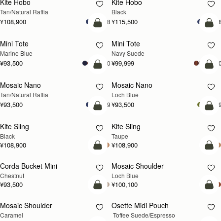
Kite Hobo
Kite Hobo
Tan/Natural Raffia
Black
¥108,900
¥115,500
+8
+
カートに追加
カ
Mini Tote
Mini Tote
新登場
Marine Blue
Navy Suede
¥93,500
¥99,999
+10
+1
予約する
カ
Mosaic Nano
Mosaic Nano
予約する
新登場
Tan/Natural Raffia
Loch Blue
¥93,500
¥93,500
+9
+
カートに追加
カ
Kite Sling
Kite Sling
Black
Taupe
¥108,900
¥108,900
カートに追加
カ
Corda Bucket Mini
Mosaic Shoulder
新登場
Chestnut
Loch Blue
¥93,500
¥100,100
予約する
カ
Mosaic Shoulder
Osette Midi Pouch
予約する
Caramel
 Toffee Suede/Espresso