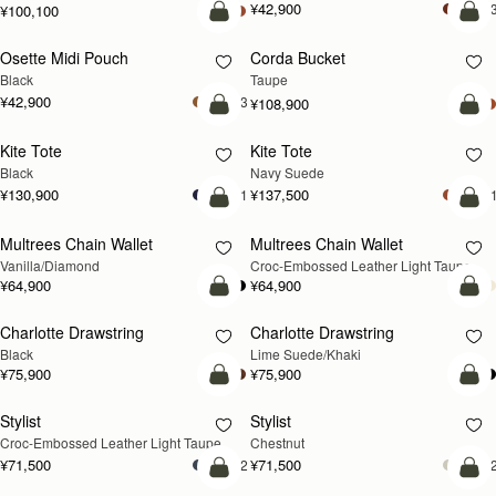
¥42,900
+
¥100,100
カートに追加
カ
Osette Midi Pouch
Corda Bucket
Black
Taupe
¥42,900
+3
¥108,900
カートに追加
カ
Kite Tote
Kite Tote
新登場
Black
Navy Suede
¥130,900
¥137,500
+1
+
カートに追加
カ
Multrees Chain Wallet
Multrees Chain Wallet
新登場
Vanilla/Diamond
Croc-Embossed Leather Light Taupe
¥64,900
¥64,900
カートに追加
カ
Charlotte Drawstring
Charlotte Drawstring
Black
Lime Suede/Khaki
¥75,900
¥75,900
カートに追加
カ
Stylist
Stylist
新登場
Croc-Embossed Leather Light Taupe
Chestnut
¥71,500
¥71,500
+2
+
カートに追加
カ