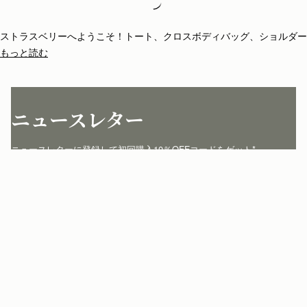
Loading
Loading...
ストラスベリーへようこそ！トート、クロスボディバッグ、ショルダー
バッグ、クラッチやミニバッグなど種類も豊富。ストラスベリーのバッ
もっと読む
グは全て一品一品がスペインの熟練のアルチザンの手によって丁寧に仕
立てられています。シンプルな構造とエレガントなライン、ストラスベ
リーのアイコニックな留め具バークロージャーが、他にはない個性を添
えています。
ニュースレター
ニュースレターに登録して初回購入10％OFFコードをゲット* 
jp.strathberry.com
こちらにメールアドレスをご記入ください
*
登録する
カスタマーサービス
お問い合わせ
私たちについて
配送について
店舗を探す
返品について