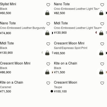
Stylist Mini
Nano Tote
新登場
Black
Croc-Embossed Leather Light Taupe
¥60,500
¥82,500
カートに追加
カ
Nano Tote
Midi Tote
新登場
Croc-Embossed Leather Burgundy
Croc-Embossed Leather Light Taupe
¥130,900
+
¥74,800
カートに追加
カ
Midi Tote
Crescent Moon Mini
Black
Sand/Espresso Spot Print
¥130,900
+5
¥93,500
カートに追加
カ
Crescent Moon Mini
Kite on a Chain
Black
Black
¥86,900
¥71,500
カートに追加
カ
Kite on a Chain
Crescent Moon
新登場
新登場
Caramel
Taupe
¥71,500
¥100,100