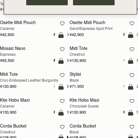
Tan
Espresso
¥115,500
¥115,500
カートに追加
カ
Osette Midi Pouch
Osette Midi Pouch
Caramel
Sand/Espresso Spot Print
¥42,900
¥42,900
+3
+
カートに追加
カ
Mosaic Nano
Midi Tote
Espresso
Chestnut
¥93,500
¥130,900
+9
+
カートに追加
カ
Midi Tote
Stylist
Croc-Embossed Leather Burgundy
Black
¥130,900
¥71,500
+5
+
カートに追加
カ
Kite Hobo Maxi
Kite Hobo Maxi
Caramel
Chocolate Suede
¥130,900
¥130,900
+5
+
カートに追加
カ
Corda Bucket
Corda Bucket
Chestnut
Black
¥108,900
¥108,900