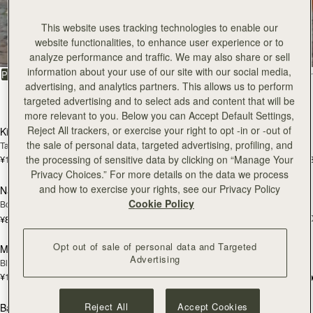
全ての商品を見る
This website uses tracking technologies to enable our
website functionalities, to enhance user experience or to
スペインで丁寧に手作りされています
analyze performance and traffic. We may also share or sell
information about your use of our site with our social media,
絞り込み・並べ替え：
PRODUCT
MODEL
advertising, and analytics partners. This allows us to perform
146点のアイテム
targeted advertising and to select ads and content that will be
カートに追加
カ
more relevant to you. Below you can Accept Default Settings,
Reject All trackers, or exercise your right to opt -in or -out of
Kite Hobo
Kite Hobo
the sale of personal data, targeted advertising, profiling, and
Tan Suede
Espresso
¥115,500
¥115,500
the processing of sensitive data by clicking on “Manage Your
+8
+
カートに追加
カ
Privacy Choices.” For more details on the data we process
and how to exercise your rights, see our Privacy Policy
Nano Tote
Mosaic Bag
Cookie Policy
Bottle Green
Caramel
¥108,900
+1
¥82,500
カートに追加
カ
Opt out of sale of personal data and Targeted
Mosaic Bag
Charlotte Drawstring
Advertising
Black
Chocolate Suede
¥108,900
+10
¥75,900
カートに追加
カ
Reject All
Accept Cookies
Barra Mini
Barra Mini