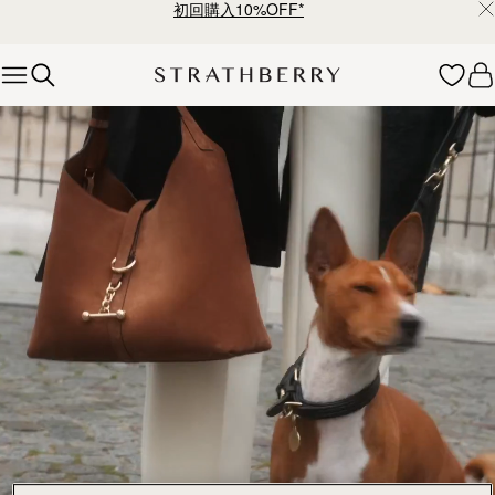
¥35,000円以上お買い上げで配送無料
Skip to content
ストラスベリーのバッグコレクション – 上質なクラフトマン