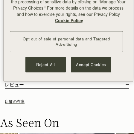
the processing of sensitive data by clicking on “Manage Your
Privacy Choices.” For more details on the data we process
カートに追加
and how to exercise your rights, see our Privacy Policy
¥35,000以上で配送料無料
Cookie Policy
30日間返品可能*
絶大な人気を誇るバッグを再構築。Mosaic Nanoは、愛され続
けるストラスベリーのベストセラー、モザイクバッグを、より
Opt out of sale of personal data and Targeted
小さくコンパクトなサイズに生まれ変わらせ、多用途にご使用
Advertising
いただけるバッグに仕上げました。
もっと見る
Mosaic Trifold Wallet
や
Silk Skinny Scarf
と相性抜群です。
サイズ＆収納
モザイクを扱うスコットランドのアーティストにインスピレー
特徴とお手入れ
Reject All
Accept Cookies
ションを得たこのモザイク・コレクションの新作は、モザイク
こちらのバッグの重量は 0.412kg (0.9lbs) 、着用中のモデルの背
配送と返品
の特徴であるクリーンで精密なラインと柔らかくしなやかなレ
丈は 178cm (5'10") です。ストラップの長さは102cm (40.2") -
100％スペイン製
パッケージ
ザーをそのままに、現代的な魅力を備えたタイムレスなアイテ
112cm (44.1") で、ストラップの幅は 2cm (0.8")です。
カーフレザー
日本
レビュー
ムに仕上げています。
Mosaic Nano に収納可能のアイテム
マイクロファイバーライニング
¥35,000
以上のご注文
無料
/ 3-8 営業日
お客様からのご注文は、全てリサイクル可能の素材を使用した黒
ゴールドの金具
¥35,000
以下のご注文
¥2,300
/ 3-8 営業日
い専用の箱とダストバッグに収められてお手元に届きます。私た
シグナチャーバー
店舗の在庫
ちの主力製品とシーズンアイテムはすべて、この再利用可能なト
マグネットの留め具付き
ートバッグに収められており、より持続可能なライフスタイルを
一つの内ポケット付き
返品
リードするための取り組みの強化を目指しています。
As Seen On
長さの調節可能のレザーストラップ
対象となるすべてのご注文は、30日以内の返品が可能です。
レザートップハンドル
詳しくは返品ポリシーページをご覧ください。
革の底あて