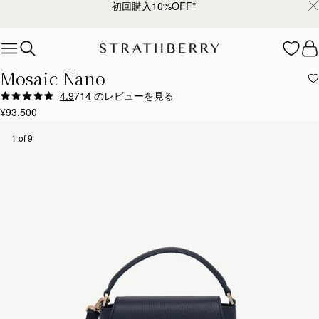
¥35,000円以上お買い上げで配送無料
Skip to content
Mosaic Nano
4.9
714 のレビューを見る
Author:
Renee I.
¥93,500
I love that bag! It
I love that bag! It makes me happy whenever I look at it! I bought the bag in natural as well.
1 of 9
Rating:
5
Author:
jennifer f.
My son thought it was
My son thought it was a Hermes! I luv it!!
Rating:
5
Author:
Candy B.
I love it❤️❤️❤️
I love it❤️❤️❤️
Rating:
5
Author:
Miranda J.
Beautiful little bag. Just the
Beautiful little bag. Just the right size & fits a surprising amount in . Loving using it on my holi
Rating:
5
Author:
Véro B.
Beautifully crafted, made a lot
Beautifully crafted, made a lot of friends jealous. I think I would have loved an intermediary 