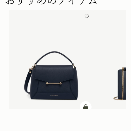
カートに追加
Mosaic Bag
Mini Tote
Navy
Marine Blue
¥108,900
¥93,500
+10