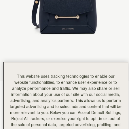
Rating:
5
Author:
Amy L.
I love this bag! It's
I love this bag! It's small so it cannot hold a lot but it's very cute and easy to style.
Rating:
5
Author:
Anna-Lena G.
I absolutely love my new
I absolutely love my new Mosaic nano. It fits everything that I need on a daily basis: phone,
Rating:
5
Author:
Rachel B.
Love this bag. Quality is
Love this bag. Quality is great. It is quite small, so not practical for everyday. I did not get t
Rating:
5
Author:
Rita F.
Loved how luxurious the leather
Loved how luxurious the leather feels. It's a small bag but spacious, carries a lot. It´s the pe
This website uses tracking technologies to enable our
Rating:
5
Author:
Sharon K.
website functionalities, to enhance user experience or to
Love this style of bag
analyze performance and traffic. We may also share or sell
Navy
(13 色)
Love this style of bag so much this is my 2nd colour. Great quality leather.
information about your use of our site with our social media,
Rating:
5
advertising, and analytics partners. This allows us to perform
targeted advertising and to select ads and content that will be
more relevant to you. Below you can Accept Default Settings,
Reject All trackers, or exercise your right to opt -in or -out of
the sale of personal data, targeted advertising, profiling, and
Mosaic Nano
Available in 2 sizes