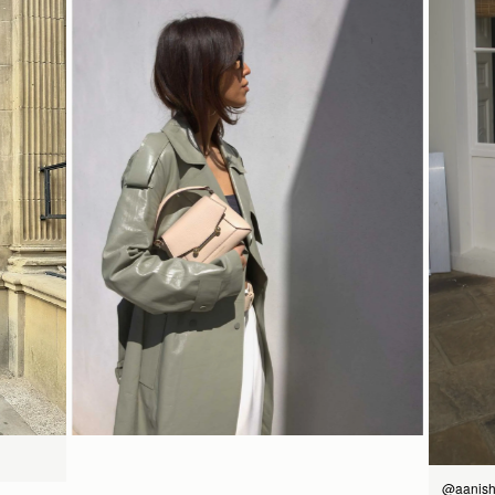
トップハンドルとしてもクロスボディとしても使用可能
配送
14CM (5.5")
ストラスベリーお手入れガイドライン
予約商品の発送予定日は、商品ページおよびチェックアウト画面
に表示されています。エクスプレス配送は、予約商品およびパー
ソナライズ商品にはご利用いただけません。パーソナライズ商品
には通常より追加の処理時間をいただいておりますので、あらか
じめご了承ください。
18CM (7.1")
9CM (3.5")
詳しくは配送についてのページをご覧ください。
今すぐ見る
@aanish