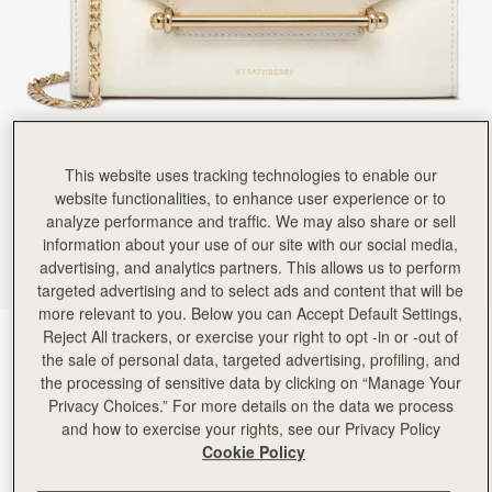
Rating:
5
Author:
Erin H.
Absolutely love this wallet--my second
Absolutely love this wallet--my second one that I've purchased. Only complaint is that I wish it
Rating:
5
Author:
Elizabeth E.
Love it!!
Love it!!
Rating:
5
Author:
Rehnuma H.
This website uses tracking technologies to enable our
Really nice classy looking bag.
website functionalities, to enhance user experience or to
Really nice classy looking bag. Haven’t used it yet.
analyze performance and traffic. We may also share or sell
Rating:
5
Author:
Jillian P.
information about your use of our site with our social media,
Stunning, classy, and perfect for
advertising, and analytics partners. This allows us to perform
Stunning, classy, and perfect for my wedding day! Although I got it for my wedding, it’s such a 
targeted advertising and to select ads and content that will be
Rating:
5
Author:
Emanuela s.
more relevant to you. Below you can Accept Default Settings,
An elegance that never goes
Reject All trackers, or exercise your right to opt -in or -out of
Vanilla/Diamond
(3 色)
An elegance that never goes out of fashion
the sale of personal data, targeted advertising, profiling, and
Rating:
5
the processing of sensitive data by clicking on “Manage Your
Privacy Choices.” For more details on the data we process
and how to exercise your rights, see our Privacy Policy
Cookie Policy