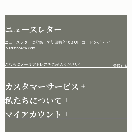
ニュースレター
ニュースレターに登録して初回購入10％OFFコードをゲット* 
jp.strathberry.com
こちらにメールアドレスをご記入ください
*
登録する
カスタマーサービス
お問い合わせ
私たちについて
配送について
店舗を探す
返品について
マイアカウント
ストラスベリーについて
よくあるご質問
ログイン
ニュースレター登録
お手入れ
サインアップ
ストーリー
模倣品・レプリカについて