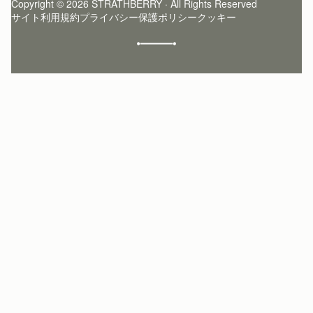
Copyright © 2026 STRATHBERRY · All Rights Reserved
ストラスベリーインサイダー
ストラスベリー 愛用 者のスタイリング
サイト利用規約
プライバシー保護ポリシー
クッキー
クラフトマンシップ
環境への配慮
社会奉仕への取り組み