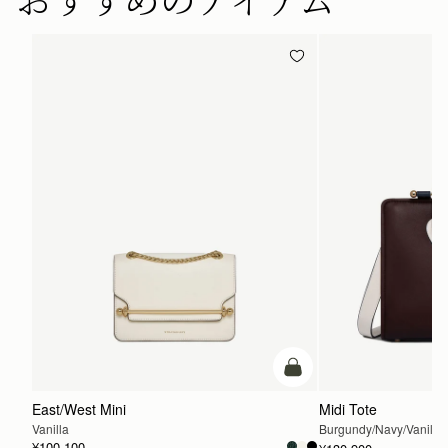
カートに追加
East/West Mini
Midi Tote
Vanilla
Burgundy/Navy/Vanilla
¥100,100