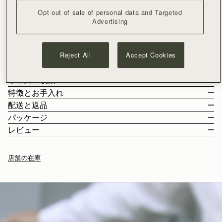
カートに追加
Opt out of sale of personal data and Targeted
¥35,000以上で配送料無料
Advertising
30日間返品可能*
落ち着きのあるエレガントなスタイルが特徴のハンドクラフト
のMultrees Chain Wallet は、どんな場面にも馴染むアイテム。
Reject All
Accept Cookies
スペインで手作り、クラッチとして夜のドレスアップにも、ゴ
ールドチェーンでクロスボディバッグとして毎日使いにも使用
もっと見る
可能。マグネットでしっかり閉めるフリップには、ストラスベ
サイズ＆収納
リーのトレードマークのゴールドバーをあしらいました。容量
特徴とお手入れ
のある内部には、8つのカードスロット、ジップポケット付き。
こちらのバッグの重量は 0.269kg (0.6lbs) 、着用中のモデルの背
配送と返品
丈は 180cm (5'11") です。ストラップの長さは110cm (43.3") で、
スペインで手作り
パッケージ
ストラップの幅は {strap_width}です。
100%スムースカーフレザー
日本
レビュー
Multrees Chain Wallet に収納可能のアイテム
ゴールドの金具
¥35,000
以上のご注文
無料
/ 3-8 営業日
お客様からのご注文は、全てリサイクル可能の素材を使用した黒
シグナチャーバー
¥35,000
以下のご注文
¥2,300
/ 3-8 営業日
い専用の箱とダストバッグに収められてお手元に届きます。私た
シッパー付きの内ポケット
店舗の在庫
ちの主力製品とシーズンアイテムはすべて、この再利用可能なト
８つのカードスロット
ートバッグに収められており、より持続可能なライフスタイルを
チェーンは取り外し可能
返品
リードするための取り組みの強化を目指しています。
ストラスベリーお手入れガイドライン
対象となるすべてのご注文は、30日以内の返品が可能です。
詳しくは返品ポリシーページをご覧ください。
配送