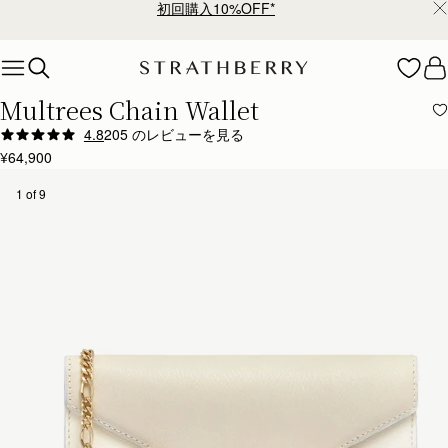
¥35,000円以上お買い上げで配送無料
Skip to content
Multrees Chain Wallet
4.8
205 のレビューを見る
Author:
Belinda B.
¥64,900
It is a really lovely
It is a really lovely piece, however I bought it to go into the suede bag I also bought from you 
1 of 9
Rating:
5
Author:
Aoife K.
Lovely wallet, very soft leather.
Lovely wallet, very soft leather. Love the chain strap.
Rating:
5
Author:
Carla R.
Just so pretty! I love
Just so pretty! I love it!
Rating:
5
Author:
Marvel B.
Love it!!! 😍 So simple
Love it!!! 😍 So simple yet beautiful 🤩
Rating:
5
Author:
Marina T.
I really like this wallet!
I really like this wallet! Good quality leather, beautiful fittings. And this color suits me. Thank y