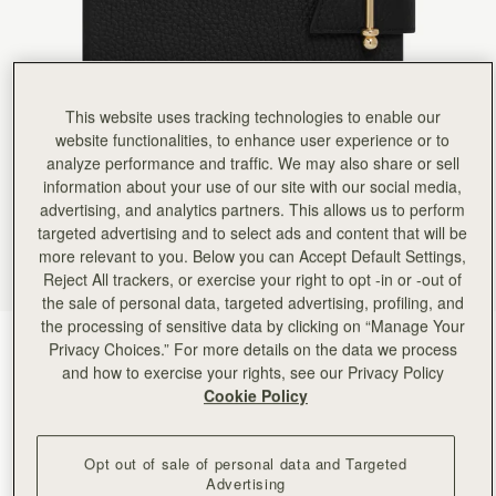
Rating:
5
Author:
Jenny R.
Detail and quality are first
Detail and quality are first class. Love my new notebook.
Rating:
5
Author:
Viktoria H.
This website uses tracking technologies to enable our
Love it
Love it
website functionalities, to enhance user experience or to
Rating:
5
analyze performance and traffic. We may also share or sell
Author:
gabriela w.
information about your use of our site with our social media,
Lovely - gift for spouse.
Lovely - gift for spouse.
advertising, and analytics partners. This allows us to perform
Rating:
5
targeted advertising and to select ads and content that will be
Author:
Andrea S.
more relevant to you. Below you can Accept Default Settings,
Very elegant and professional. Wish
Very elegant and professional. Wish it had an interior pocket/ card holder and place for pen.
Reject All trackers, or exercise your right to opt -in or -out of
Rating:
5
the sale of personal data, targeted advertising, profiling, and
Author:
Jillian F.
the processing of sensitive data by clicking on “Manage Your
Like the black one, gorgeous,
Black
(2 色)
Like the black one, gorgeous, bougie, easily refilled. I will probably get promoted for looking so
Privacy Choices.” For more details on the data we process
Rating:
5
and how to exercise your rights, see our Privacy Policy
Cookie Policy
Opt out of sale of personal data and Targeted
Advertising