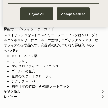
こちらは事前予約可能の商品です。 8月中旬前に出荷はいたしませんのでご
了承ください.
予約する
Reject All
Accept Cookies
¥35,000以上で配送料無料
30日間返品可能*
機能
サイズ&フィット
ケアガイド
スタイリッシュなストラスベリー・ノートブックはクロコダイ
ルエンボスレザーにゴールドの型押しロゴがラグジュアリーな
オフィスの必需品です。高品質の紙で作られた罫線入りのノー
トパッドは、使用後はA5 のリフィル パッドと入れ替えが可能
もっと見る
です。
100％スペイン製
カーフレザー
マイクロファイバーライニング
ゴールドの金具
金属のスタッドクロージャー
シグナチャーバー
補充可能の罫線付きA5紙ノートブック
配送と返品
レビュー