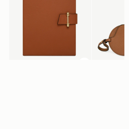
予約する
カートに追加
Multrees Notebook
Multrees Sunglasse
Tan
Tan
¥38,500
¥27,500
ニュースレター