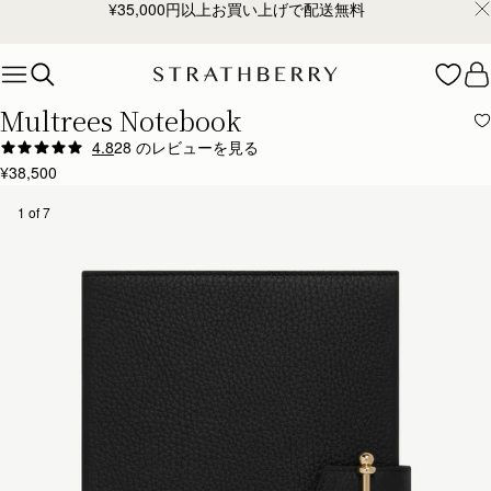
¥35,000円以上お買い上げで配送無料
Skip to content
Multrees Notebook
4.8
28 のレビューを見る
Author:
Diane O.
¥38,500
Beautiful!
Beautiful!
1 of 7
Rating:
5
Author:
Diana R.
I love it, it smells
I love it, it smells amazing. I will be ordering refills, the paper is a very fine quality.
Rating:
5
Author:
Filipa S.
.
.
Rating:
5
Author:
Jillian F.
Gorgeous, bougie, easily refilled. I
Gorgeous, bougie, easily refilled. I will probably get promoted for looking so professional at the
Rating:
5
Author:
Bincy A.
Beautiful and sturdy. Love the
Beautiful and sturdy. Love the feel of the cover.