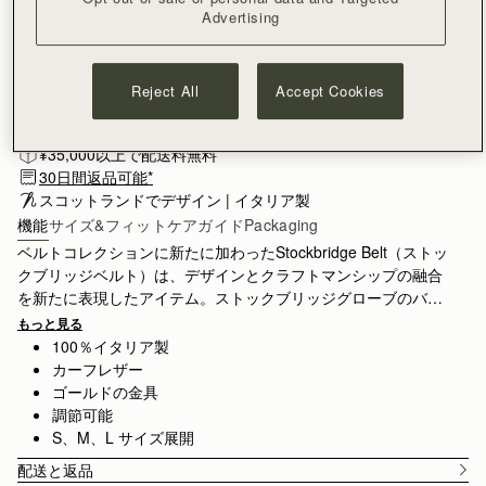
Sサイズ
Advertising
Reject All
Accept Cookies
ニュースレターに登録する
プライバシー保護ポリシー
入荷情報を受け取る
¥35,000以上で配送料無料
30日間返品可能*
スコットランドでデザイン | イタリア製
機能
サイズ&フィット
ケアガイド
Packaging
ベルトコレクションに新たに加わったStockbridge Belt（ストッ
クブリッジベルト）は、デザインとクラフトマンシップの融合
を新たに表現したアイテム。ストックブリッジグローブのバッ
クル金具デザインを取り入れた、タイムレスな魅力を持つアク
もっと見る
セサリーです。ウエストにもヒップにも着用でき、幅広いスタ
100％イタリア製
イリングをお楽しみいただけます。3サイズ展開。
カーフレザー
ゴールドの金具
調節可能
S、M、L サイズ展開
配送と返品