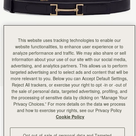
This website uses tracking technologies to enable our
website functionalities, to enhance user experience or to
analyze performance and traffic. We may also share or sell
information about your use of our site with our social media,
advertising, and analytics partners. This allows us to perform
targeted advertising and to select ads and content that will be
more relevant to you. Below you can Accept Default Settings,
Reject All trackers, or exercise your right to opt -in or -out of
the sale of personal data, targeted advertising, profiling, and
Black
(2 色)
the processing of sensitive data by clicking on “Manage Your
Privacy Choices.” For more details on the data we process
and how to exercise your rights, see our Privacy Policy
Cookie Policy
Opt out of sale of personal data and Targeted