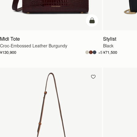
カートに追加
Midi Tote
Stylist
Croc-Embossed Leather Burgundy
Black
¥130,900
¥71,500
+5