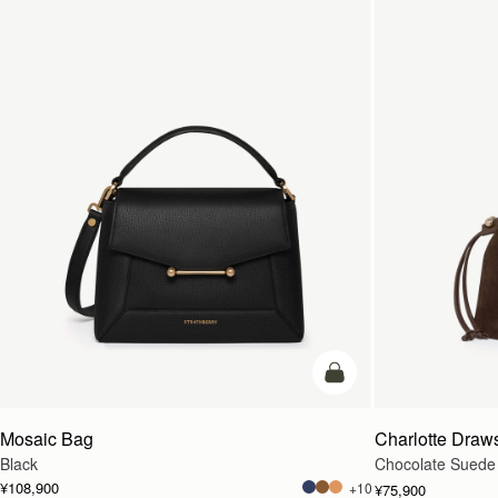
カートに追加
Mosaic Bag
Charlotte Draws
Black
Chocolate Suede
¥108,900
+10
¥75,900