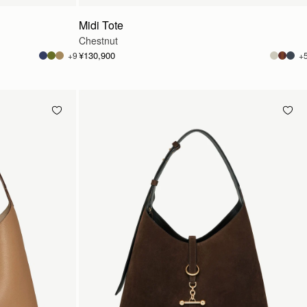
Midi Tote
Chestnut
¥130,900
+9
+