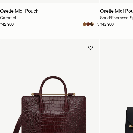
Osette Midi Pouch
Osette Midi Po
Caramel
Sand/Espresso Sp
¥42,900
¥42,900
+3