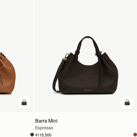
カートに追加
カー
Barra Mini
Espresso
¥115,500