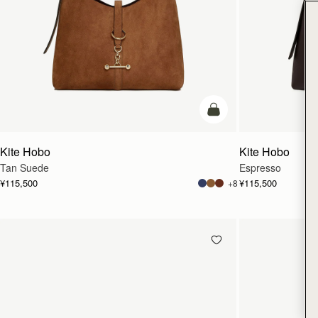
カートに追加
Kite Hobo
Kite Hobo
Tan Suede
Espresso
¥115,500
¥115,500
+8