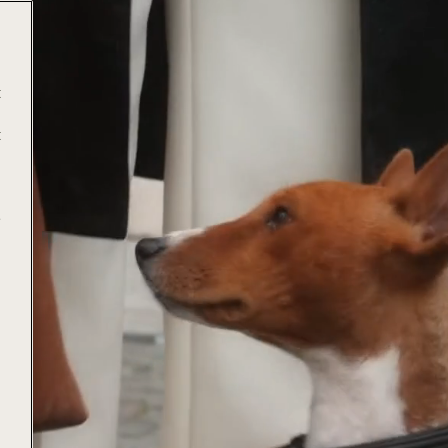
t
t
e