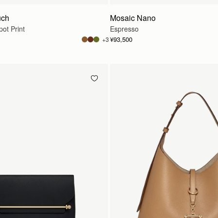
uch
Mosaic Nano
ot Print
Espresso
¥93,500
+3