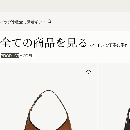
Skip to content
バッグ
小物全て
新着
ギフト
ストラスベリーのバッグコレクション – 上質なクラフトマン
全ての商品を見る
スペインで丁寧に手作
PRODUCT
MODEL