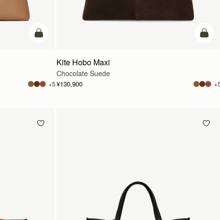
カートに追加
カー
Kite Hobo Maxi
Chocolate Suede
¥130,900
+5
+