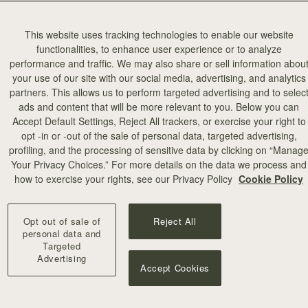
This website uses tracking technologies to enable our website
functionalities, to enhance user experience or to analyze
performance and traffic. We may also share or sell information abou
your use of our site with our social media, advertising, and analytics
partners. This allows us to perform targeted advertising and to selec
ads and content that will be more relevant to you. Below you can
カートに追加
Accept Default Settings, Reject All trackers, or exercise your right to
opt -in or -out of the sale of personal data, targeted advertising,
profiling, and the processing of sensitive data by clicking on “Manag
Your Privacy Choices.” For more details on the data we process and
+8
how to exercise your rights, see our Privacy Policy
Cookie Policy
Opt out of sale of
Reject All
personal data and
Targeted
Advertising
Accept Cookies