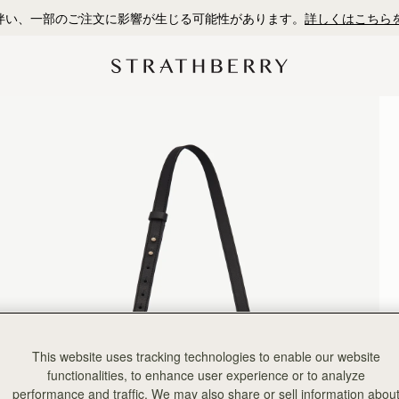
初回購入10%OFF*
This website uses tracking technologies to enable our website
functionalities, to enhance user experience or to analyze
performance and traffic. We may also share or sell information abou