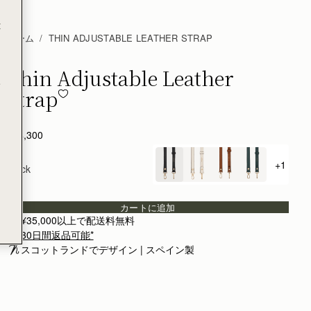
t
ホーム
THIN ADJUSTABLE LEATHER STRAP
Thin Adjustable Leather
Thin Adjustable Leather Strap - Black
e
Strap
¥14,300
+1
Black
+ {val
カートに追加
¥35,000以上で配送料無料
30日間返品可能*
スコットランドでデザイン | スペイン製