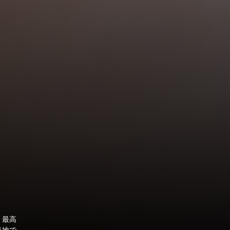
、最高
当地で