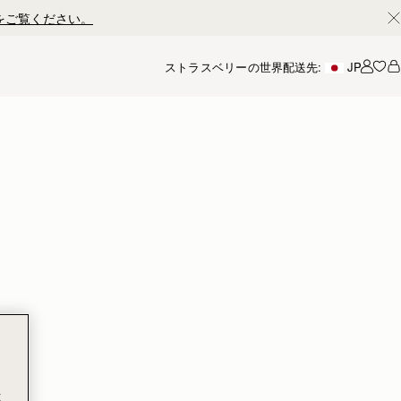
ストラスベリーの世界
配送先:
JP
アカ
t