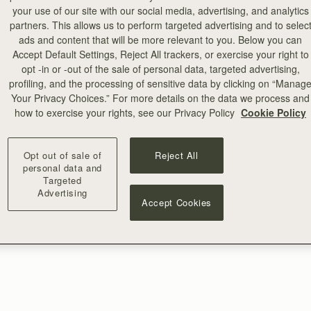
your use of our site with our social media, advertising, and analytics
partners. This allows us to perform targeted advertising and to selec
ads and content that will be more relevant to you. Below you can
Accept Default Settings, Reject All trackers, or exercise your right to
opt -in or -out of the sale of personal data, targeted advertising,
profiling, and the processing of sensitive data by clicking on “Manag
Your Privacy Choices.” For more details on the data we process and
how to exercise your rights, see our Privacy Policy
Cookie Policy
Opt out of sale of
Reject All
personal data and
Targeted
Advertising
Accept Cookies