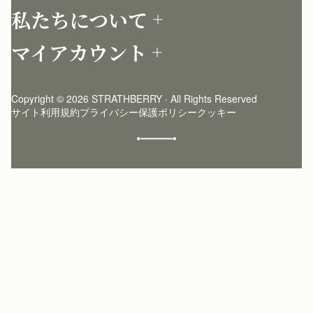
お問い合わせ
私たちについて
配送について
店舗を探す
返品について
マイアカウント
ストラスベリーについて
よくあるご質問
ログイン
ニュースレター登録
お手入れ
サインアップ
ストーリー
模倣品・レプリカについて
Copyright © 2026 STRATHBERRY · All Rights Reserved
ストラスベリーインサイダー
ストラスベリー 愛用 者のスタイリング
サイト利用規約
プライバシー保護ポリシー
クッキー
クラフトマンシップ
環境への配慮
社会奉仕への取り組み