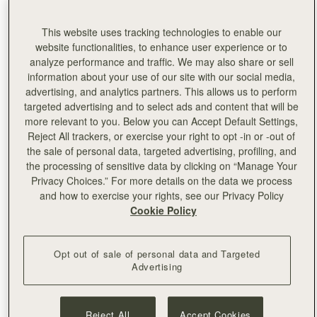
られるヴォルカン・ユルマズは、「高級レザーハンドバッ
グのオラクル（神託者）」として名声を博し、その率直な
This website uses tracking technologies to enable our
見解は、フォロワーに挑戦を促しつつ教育的な気づきを与
website functionalities, to enhance user experience or to
えています。
analyze performance and traffic. We may also share or sell
ストラスベリーとヴォルカン氏の関係が始まったのは2022
information about your use of our site with our social media,
年、彼がフォロワーからのリクエストに応えて、私たちの
advertising, and analytics partners. This allows us to perform
ナノトートを分解・検証したときのことでした。そのと
targeted advertising and to select ads and content that will be
き、私たちの熟練した
クラフトマンシップ
の秘密が明らか
more relevant to you. Below you can Accept Default Settings,
になったのです。ナノトートは彼の基準を満たしただけで
Reject All trackers, or exercise your right to opt -in or -out of
なく、それを上回る品質を備えており、素材と職人技への
the sale of personal data, targeted advertising, profiling, and
こだわりに対して高い評価をいただきました。
the processing of sensitive data by clicking on “Manage Your
Privacy Choices.” For more details on the data we process
ヴォルカン氏をストラスベリーのエディンバラ・タウンハ
and how to exercise your rights, see our Privacy Policy
ウスにお迎えし、新たなドキュメンタリーシリーズ
Cookie Policy
「People Changing Fashion」の初回にて、私たちの物語
を直接お伝えできたことを、大変光栄に思います。以下よ
りご覧ください…
Opt out of sale of personal data and Targeted
Advertising
Reject All
Accept Cookies