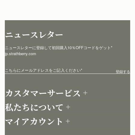
ニュースレター
ニュースレターに登録して初回購入10％OFFコードをゲット* 
jp.strathberry.com
こちらにメールアドレスをご記入ください
*
登録する
カスタマーサービス
お問い合わせ
私たちについて
配送について
店舗を探す
返品について
マイアカウント
ストラスベリーについて
よくあるご質問
ログイン
ニュースレター登録
お手入れ