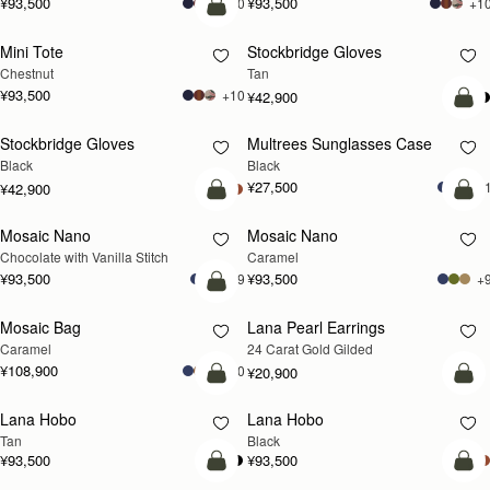
¥93,500
¥93,500
+10
+1
カートに追加
Mini Tote
Stockbridge Gloves
再入荷予定
Chestnut
Tan
¥93,500
+10
¥42,900
カ
Stockbridge Gloves
Multrees Sunglasses Case
再入荷予定
Black
Black
¥27,500
+
¥42,900
カートに追加
カ
Mosaic Nano
Mosaic Nano
Chocolate with Vanilla Stitch
Caramel
¥93,500
¥93,500
+9
+
カートに追加
Mosaic Bag
Lana Pearl Earrings
再入荷予定
Caramel
24 Carat Gold Gilded
¥108,900
+10
¥20,900
カートに追加
カ
Lana Hobo
Lana Hobo
Tan
Black
¥93,500
¥93,500
カートに追加
カ