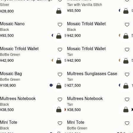
Silver
Tan with Vanilla Stitch
¥93,500
+
¥28,800
カートに追加
カ
Mosaic Nano
Mosaic Trifold Wallet
Black
Black
¥93,500
¥42,900
+9
+
カートに追加
カ
Mosaic Trifold Wallet
Mosaic Trifold Wallet
Bottle Green
Tan
¥42,900
¥42,900
+5
+
カートに追加
カ
Mosaic Bag
Multrees Sunglasses Case
Bottle Green
Tan
¥108,900
¥27,500
+10
+
予約する
カ
Multrees Notebook
Multrees Notebook
予約する
Black
Tan
¥38,500
¥38,500
カートに追加
カ
Mini Tote
Mini Tote
Black
Bottle Green