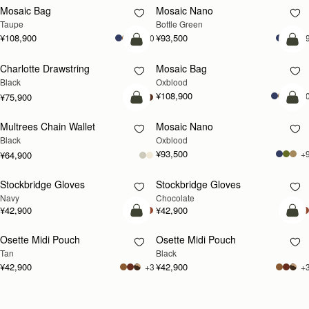
Mosaic Bag
Mosaic Nano
Taupe
Bottle Green
¥108,900
¥93,500
+10
+
カートに追加
カ
Charlotte Drawstring
Mosaic Bag
Black
Oxblood
¥108,900
+1
¥75,900
カートに追加
カ
Multrees Chain Wallet
Mosaic Nano
Black
Oxblood
¥93,500
+
¥64,900
Stockbridge Gloves
Stockbridge Gloves
再入荷予定
再入荷予定
Navy
Chocolate
¥42,900
¥42,900
カートに追加
カ
Osette Midi Pouch
Osette Midi Pouch
Tan
Black
¥42,900
¥42,900
+3
+