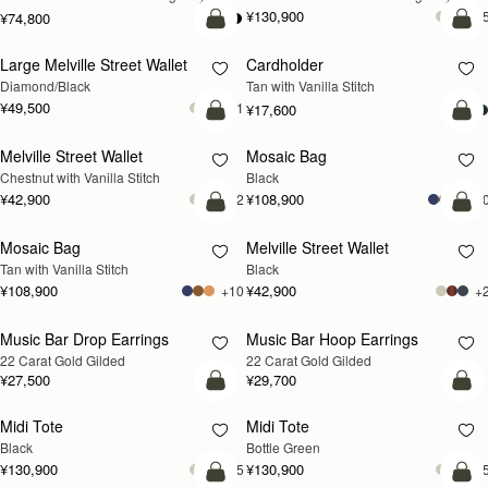
¥130,900
+
¥74,800
カートに追加
カ
Large Melville Street Wallet
Cardholder
Diamond/Black
Tan with Vanilla Stitch
¥49,500
+1
¥17,600
カートに追加
カ
Melville Street Wallet
Mosaic Bag
Chestnut with Vanilla Stitch
Black
¥42,900
¥108,900
+2
+1
カートに追加
カ
Mosaic Bag
Melville Street Wallet
Tan with Vanilla Stitch
Black
¥108,900
¥42,900
+10
+
Music Bar Drop Earrings
Music Bar Hoop Earrings
再入荷予定
再入荷予定
22 Carat Gold Gilded
22 Carat Gold Gilded
¥27,500
¥29,700
カートに追加
カ
Midi Tote
Midi Tote
Black
Bottle Green
¥130,900
¥130,900
+5
+
カートに追加
カ