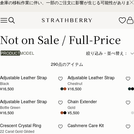
倉庫の移転作業に伴い、一部のご注文に影響が生じる可能性があります
Skip to content
Not on Sale / Full-Price
Not on Sale / Full-Price
絞り込み・並べ替え：
PRODUCT
MODEL
290点のアイテム
カートに追加
Adjustable Leather Strap
Adjustable Leather Strap
再入荷予定
Black
Chestnut
¥16,500
¥16,500
Adjustable Leather Strap
Chain Extender
再入荷予定
再入荷予定
Bottle Green
Gold
¥16,500
¥5,500
Crescent Crystal Ring
Cashmere Care Kit
再入荷予定
再入荷予定
22 Carat Gold Gilded