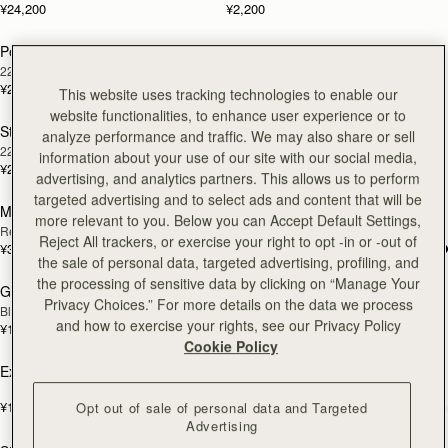
¥24,200
¥2,200
Pearl Huggies
Essential Earrings
再入荷予定
再入荷予定
22 Carat Gold Gilded
22 Carat Gold Gilded
¥25,300
¥24,800
This website uses tracking technologies to enable our
website functionalities, to enhance user experience or to
St James Earrings
Rectangular Hoop
再入荷予定
再入荷予定
analyze performance and traffic. We may also share or sell
22 Carat Gold Gilded
22 Carat Gold Gilded
information about your use of our site with our social media,
¥29,700
¥27,500
カ
advertising, and analytics partners. This allows us to perform
targeted advertising and to select ads and content that will be
Multrees Notebook
Georgia Maxi
再入荷予定
more relevant to you. Below you can Accept Default Settings,
Refill Paper
Clay
Reject All trackers, or exercise your right to opt -in or -out of
¥3,300
¥144,100
カートに追加
the sale of personal data, targeted advertising, profiling, and
the processing of sensitive data by clicking on “Manage Your
Georgia Maxi
3 Slot Cardholder
再入荷予定
Privacy Choices.” For more details on the data we process
Black
Oxblood
and how to exercise your rights, see our Privacy Policy
¥144,100
¥15,900
カートに追加
カ
Cookie Policy
Exclusive Insiders Gift
East/West Mini
Black
¥16,500
Opt out of sale of personal data and Targeted
+19
¥100,100
カートに追加
カ
Advertising