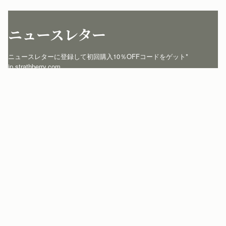
Loading
Loading...
ニュースレター
ニュースレターに登録して初回購入10％OFFコードをゲット* 
jp.strathberry.com
こちらにメールアドレスをご記入ください
*
登録する
カスタマーサービス
お問い合わせ
私たちについて
配送について
店舗を探す
返品について
マイアカウント
ストラスベリーについて
よくあるご質問
ログイン
ニュースレター登録
お手入れ
サインアップ
ストーリー
模倣品・レプリカについて