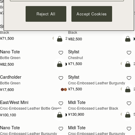
Stylist
Midi Tote
Bottle Green
Burgundy/Navy/Vanilla
¥71,500
¥130,900
+2
+
Reject All
Accept Cookies
カートに追加
カ
Stylist
Nano Tote
Black
Black
¥71,500
+2
¥82,500
カートに追加
カ
Nano Tote
Stylist
Bottle Green
Chestnut
¥71,500
+
¥82,500
カートに追加
カ
Cardholder
Stylist
Bottle Green
Croc-Embossed Leather Burgundy
¥71,500
+
¥17,600
カ
East/West Mini
Midi Tote
再入荷予定
Croc-Embossed Leather Bottle Green
Croc-Embossed Leather Black
¥130,900
+
¥100,100
カートに追加
カ
Nano Tote
Midi Tote
Croc-Embossed Leather Burgundy
Croc-Embossed Leather Burgundy