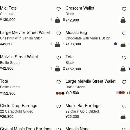
Midi Tote
Crescent Wallet
Chestnut
Black
¥130,900
+5
¥42,900
カートに追加
カ
Large Melville Street Wallet
Mosaic Bag
Chestnut with Vanilla Stitch
Chocolate with Vanilla Stitch
¥49,500
¥108,900
+1
+1
カートに追加
カ
Melville Street Wallet
Tote
Bottle Green
Black
¥42,900
+2
¥152,900
カートに追加
カ
Tote
Large Melville Street Wallet
Bottle Green
Bottle Green
¥49,500
+
¥152,900
Circle Drop Earrings
Music Bar Earrings
再入荷予定
再入荷予定
22 Carat Gold Gilded
22 Carat Gold Gilded
¥26,800
¥25,300
カ
Crystal Music Drop Earrings
Mosaic Nano
再入荷予定