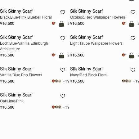
カ
Silk Skinny Scarf
Silk Skinny Scarf
再入荷予定
新登場
Black/Blue/Pink Bluebell Floral
Oxblood/Red Wallpaper Flowers
¥16,500
¥16,500
+19
+1
カートに追加
カ
Silk Skinny Scarf
Silk Skinny Scarf
新登場
新登場
Loch Blue/Vanilla Edinburgh 
Light Taupe Wallpaper Flowers
Architecture
¥16,500
¥16,500
+19
+1
カートに追加
カ
Silk Skinny Scarf
Silk Skinny Scarf
新登場
新登場
Vanilla/Blue Pop Flowers
Navy/Red Block Floral
¥16,500
¥16,500
+19
+1
Silk Skinny Scarf
再入荷予定
Oat/Lime/Pink
¥16,500
+19