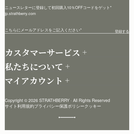
ニュースレターに登録して初回購入10％OFFコードをゲット* 
jp.strathberry.com
こちらにメールアドレスをご記入ください
*
登録する
カスタマーサービス
お問い合わせ
私たちについて
配送について
店舗を探す
返品について
マイアカウント
ストラスベリーについて
よくあるご質問
ログイン
ニュースレター登録
お手入れ
サインアップ
ストーリー
模倣品・レプリカについて
Copyright © 2026 STRATHBERRY · All Rights Reserved
ストラスベリーインサイダー
ストラスベリー 愛用 者のスタイリング
サイト利用規約
プライバシー保護ポリシー
クッキー
クラフトマンシップ
環境への配慮
社会奉仕への取り組み