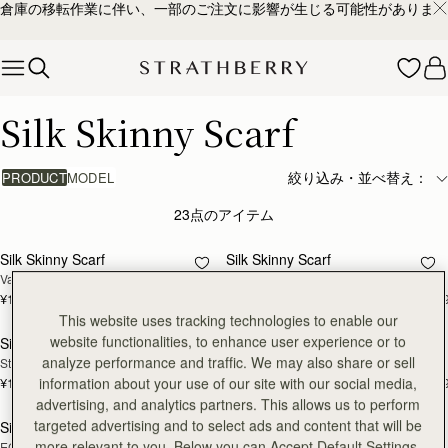
倉庫の移転作業に伴い、一部のご注文に影響が生じる可能性があります
Skip to content
Silk Skinny Scarf
Silk Skinny Scarf
絞り込み・並べ替え：
PRODUCT
MODEL
23点のアイテム
カ
Silk Skinny Scarf
Silk Skinny Scarf
再入荷予定
Vanilla/Brûlée Tulip Print
Vanilla/Forest Green Thistle Print
¥16,500
¥16,500
+19
+1
カ
This website uses tracking technologies to enable our
website functionalities, to enhance user experience or to
Silk Skinny Scarf
Silk Skinny Scarf
再入荷予定
analyze performance and traffic. We may also share or sell
Strathberry Townhouse Print
Vanilla Frame Flower Print
¥16,500
¥16,500
information about your use of our site with our social media,
+19
+1
カ
advertising, and analytics partners. This allows us to perform
targeted advertising and to select ads and content that will be
Silk Skinny Scarf
Silk Skinny Scarf
再入荷予定
more relevant to you. Below you can Accept Default Settings,
ECA Charlotte Floral Black/Oat
Caramel/Tan Block Floral