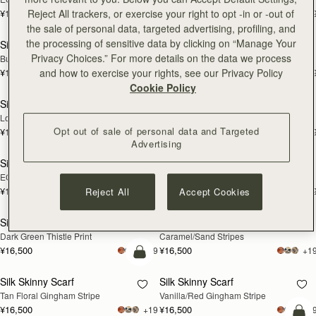
¥16,500
¥16,500
Reject All trackers, or exercise your right to opt -in or -out of
+19
+1
the sale of personal data, targeted advertising, profiling, and
the processing of sensitive data by clicking on “Manage Your
Silk Skinny Scarf
Silk Skinny Scarf
再入荷予定
再入荷予定
Privacy Choices.” For more details on the data we process
Burgundy/Pink Bluebell Floral
Vanilla/Green Thistle Print
¥16,500
¥16,500
and how to exercise your rights, see our Privacy Policy
+19
+1
カートに追加
カ
Cookie Policy
Silk Skinny Scarf
Silk Skinny Scarf
Loch Blue Flower Berry
Butter Yellow Berry Flower
Opt out of sale of personal data and Targeted
¥16,500
¥16,500
+19
+1
Advertising
Silk Skinny Scarf
Silk Skinny Scarf
再入荷予定
再入荷予定
ECA Charlotte Floral Burgundy/Navy
Cognac/Butter Bluebell Floral
¥16,500
¥16,500
+19
+1
Reject All
Accept Cookies
カートに追加
カ
Silk Skinny Scarf
Silk Skinny Scarf
Dark Green Thistle Print
Caramel/Sand Stripes
¥16,500
¥16,500
+19
+1
カートに追加
Silk Skinny Scarf
Silk Skinny Scarf
再入荷予定
Tan Floral Gingham Stripe
Vanilla/Red Gingham Stripe
¥16,500
¥16,500
+19
+1