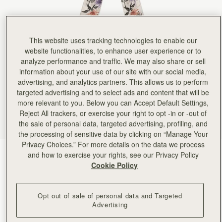
Rating:
5
Author:
Michele H.
Absolutely love it
Absolutely love it
Rating:
5
This website uses tracking technologies to enable our
Author:
Shantelle B.
website functionalities, to enhance user experience or to
This was a birthday gift
This was a birthday gift and the feedback I received was that they loved it.
analyze performance and traffic. We may also share or sell
Rating:
5
information about your use of our site with our social media,
Author:
Victoria A.
advertising, and analytics partners. This allows us to perform
It real silk, lovely colors,
It real silk, lovely colors, perfect length. I am so happy with it! Currently I have it on the ha
targeted advertising and to select ads and content that will be
Rating:
5
more relevant to you. Below you can Accept Default Settings,
Author:
Angela P.
Reject All trackers, or exercise your right to opt -in or -out of
Beautiful silk that looks perfect
the sale of personal data, targeted advertising, profiling, and
Beautiful silk that looks perfect on my new mini tote!
Rating:
5
the processing of sensitive data by clicking on “Manage Your
Author:
Kent N.
Privacy Choices.” For more details on the data we process
Great scarf - will look
Vanilla/Forest Green Thistle Print
(23 色)
and how to exercise your rights, see our Privacy Policy
Great scarf - will look nice on the missus' purse!
Rating:
5
Cookie Policy
Opt out of sale of personal data and Targeted
Advertising