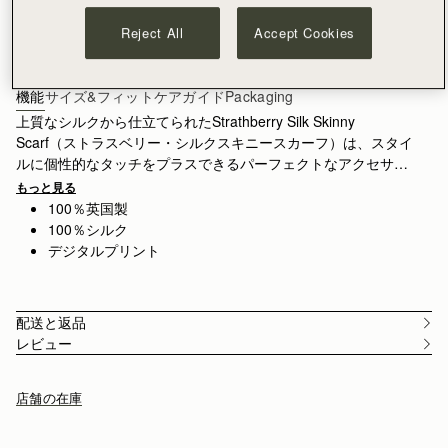
カートに追加
¥35,000以上で配送料無料
Reject All
Accept Cookies
30日間返品可能*
スコットランドでデザイン | 英国製
機能
サイズ&フィット
ケアガイド
Packaging
上質なシルクから仕立てられたStrathberry Silk Skinny
Scarf（ストラスベリー・シルクスキニースカーフ）は、スタイ
ルに個性的なタッチをプラスできるパーフェクトなアクセサリ
ー。首元に巻いたり、ヘアアクセサリーとして、またはバッグ
もっと見る
のハンドルに結んで、コンテンポラリーな仕上げとしてお楽し
100％英国製
みいただけます。英国の熟練した職人によって一点ずつ丁寧に
100％シルク
製作されており、繊細なプリントデザインから手作業で仕上げ
デジタルプリント
られる巻き縁まで、伝統的なシルク・クラフトマンシップが息
づいています。厳格な検品を経て卓越した品質を実現、100%シ
ルク仕立て。
配送と返品
レビュー
アザミをテーマにした緻密なボタニカルスタディから生まれた
デザイン。繊細な手描きスケッチから始まり、徐々に豊かな色
彩をまとった表現へと発展しています。さまざまな視点から植
店舗の在庫
物を描くことで、このアイコニックな花が持つ多彩なフォルム
や色合い、自然美を表現しています。