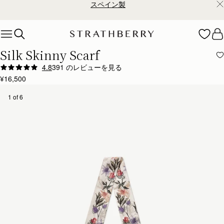
スペイン製
Skip to content
Silk Skinny Scarf
4.8
391 のレビューを見る
Author:
Angela P.
¥16,500
Looks beautiful on my new
Looks beautiful on my new clay Georgia Maxi. Excellent quality.
1 of 6
Rating:
5
Author:
Rebecca I.
Very pretty design . It
Very pretty design . It is more winter to me .
Rating:
5
Author:
Mary R.
Nicely done
Nicely done
Rating:
5
Author:
Richard V.
Love this as a part
Love this as a part of the Midi-Tote Bag (it’s wrapped around the handle)!
Rating:
5
Author:
Isha I.
Love this scarf. It is
Love this scarf. It is the perfect accessory for my bag.