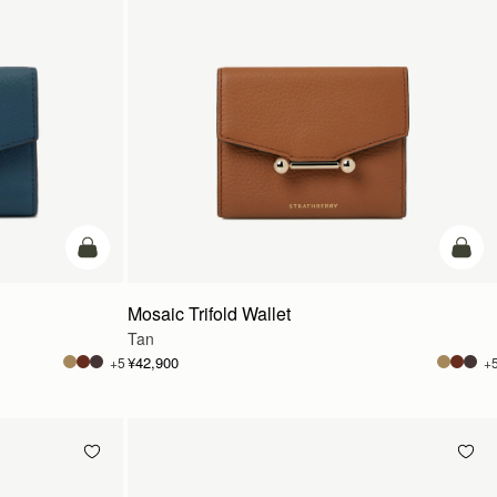
カートに追加
カー
Mosaic Trifold Wallet
Tan
¥42,900
+5
+