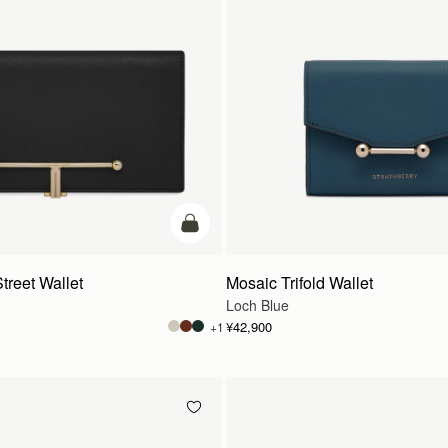
カートに追加
treet Wallet
Mosaic Trifold Wallet
Loch Blue
¥42,900
+1