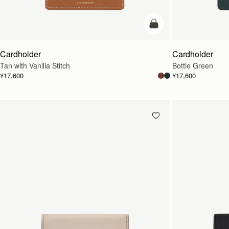
カートに追加
Cardholder
Cardholder
Tan with Vanilla Stitch
Bottle Green
¥17,600
¥17,600