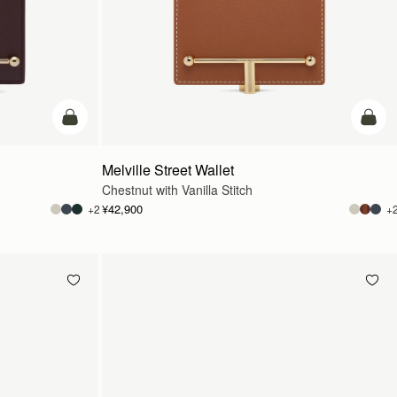
カートに追加
カー
Melville Street Wallet
Chestnut with Vanilla Stitch
¥42,900
+2
+