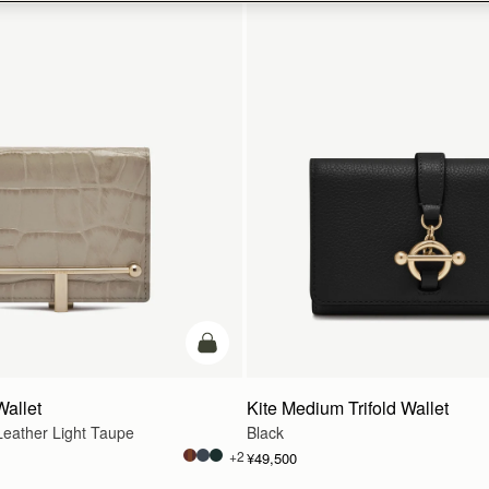
カートに追加
Wallet
Kite Medium Trifold Wallet
eather Light Taupe
Black
+2
¥49,500