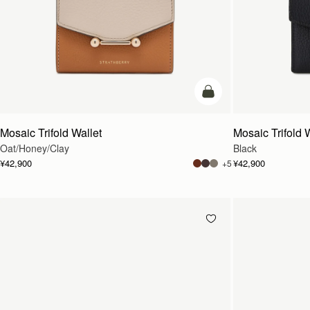
カートに追加
Mosaic Trifold Wallet
Mosaic Trifold 
Oat/Honey/Clay
Black
¥42,900
¥42,900
+5