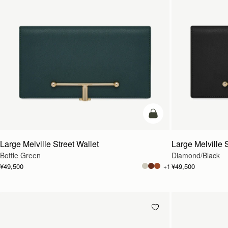
カートに追加
Large Melville Street Wallet
Large Melville S
Bottle Green
Diamond/Black
¥49,500
¥49,500
+1