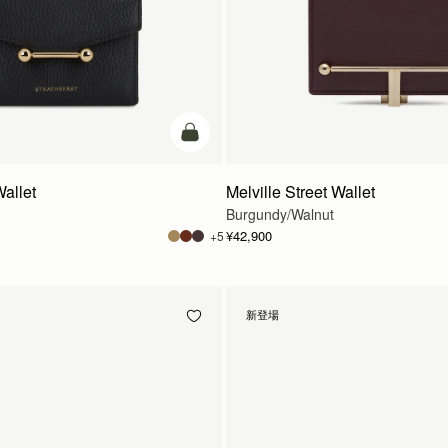
カートに追加
Wallet
Melville Street Wallet
Burgundy/Walnut
¥42,900
+5
新登場