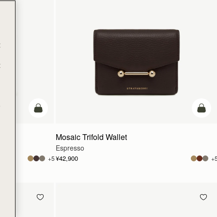
t
t
e
カートに追加
カー
Mosaic Trifold Wallet
Espresso
¥42,900
+5
+