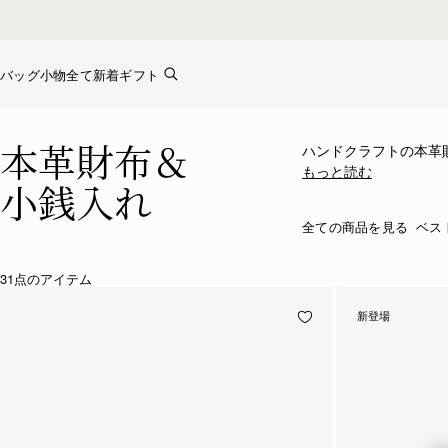
Skip to content
バッグ
小物全て
新着
ギフト
本革財布＆小銭入れ
本革財布＆
ハンドクラフトの本革
もっと読む
小銭入れ
全ての商品を見る
ベス
31点のアイテム
新登場