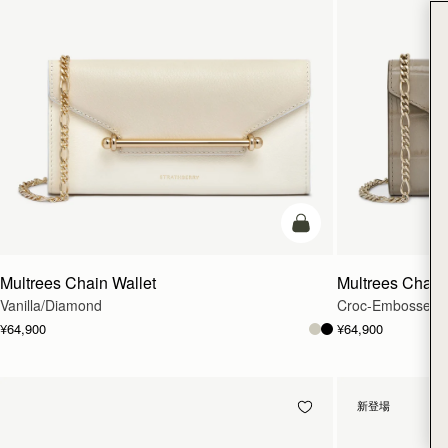
カートに追加
Multrees Chain Wallet
Multrees Chain
Vanilla/Diamond
Croc-Embossed L
¥64,900
¥64,900
新登場