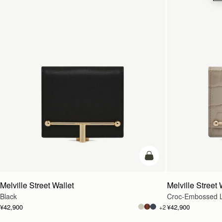
カートに追加
Melville Street Wallet
Melville Street 
Black
Croc-Embossed L
¥42,900
¥42,900
+2