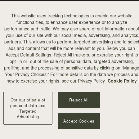
This website uses tracking technologies to enable our website
functionalities, to enhance user experience or to analyze
performance and traffic. We may also share or sell information abou
your use of our site with our social media, advertising, and analytics
partners. This allows us to perform targeted advertising and to selec
ads and content that will be more relevant to you. Below you can
Accept Default Settings, Reject All trackers, or exercise your right to
opt -in or -out of the sale of personal data, targeted advertising,
profiling, and the processing of sensitive data by clicking on “Manag
カートに追加
Your Privacy Choices.” For more details on the data we process and
how to exercise your rights, see our Privacy Policy
Cookie Policy
 Wallet
Mosaic Trifold Wallet
eather Light Taupe
Walnut
Opt out of sale of
Reject All
¥42,900
personal data and
Targeted
Advertising
Accept Cookies