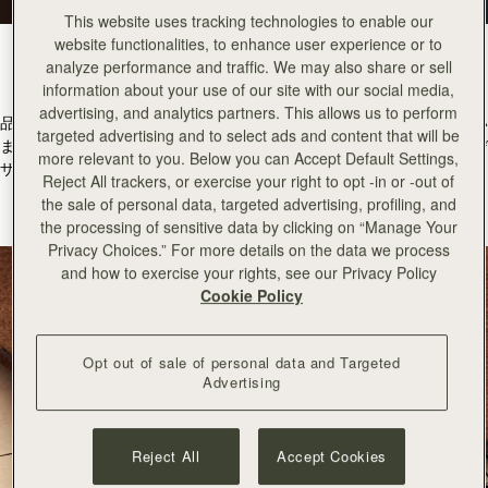
This website uses tracking technologies to enable our
website functionalities, to enhance user experience or to
私達のジュエリー
analyze performance and traffic. We may also share or sell
information about your use of our site with our social media,
advertising, and analytics partners. This allows us to perform
品質とクラフトマンシップはストラスベリーの全製品に織り込まれてい
targeted advertising and to select ads and content that will be
ます。スコットランドのアトリエで丁寧に時間をかけて生み出されるデ
more relevant to you. Below you can Accept Default Settings,
ザインは、スコットランドとイタリアの銀細工師によってストラスベリ
Reject All trackers, or exercise your right to opt -in or -out of
ージュエリーに仕上げられるのです。
the sale of personal data, targeted advertising, profiling, and
the processing of sensitive data by clicking on “Manage Your
Privacy Choices.” For more details on the data we process
and how to exercise your rights, see our Privacy Policy
Cookie Policy
Opt out of sale of personal data and Targeted
Advertising
Reject All
Accept Cookies