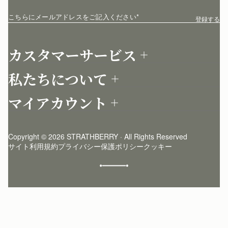
こちらにメールアドレスをご記入ください
*
登録する
カスタマーサービス
お問い合わせ
私たちについて
配送について
店舗を探す
返品について
マイアカウント
ストラスベリーについて
よくあるご質問
ログイン
ニュースレター登録
お手入れ
サインアップ
ストーリー
模倣品・レプリカについて
Copyright © 2026 STRATHBERRY · All Rights Reserved
ストラスベリーインサイダー
ストラスベリー 愛用 者のスタイリング
サイト利用規約
プライバシー保護ポリシー
クッキー
クラフトマンシップ
環境への配慮
社会奉仕への取り組み