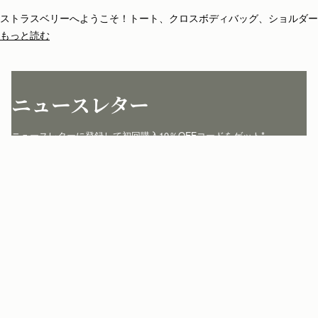
ストラスベリーへようこそ！トート、クロスボディバッグ、ショルダー
バッグ、クラッチやミニバッグなど種類も豊富。ストラスベリーのバッ
もっと読む
グは全て一品一品がスペインの熟練のアルチザンの手によって丁寧に仕
立てられています。シンプルな構造とエレガントなライン、ストラスベ
リーのアイコニックな留め具バークロージャーが、他にはない個性を添
えています。
ニュースレター
ニュースレターに登録して初回購入10％OFFコードをゲット* 
jp.strathberry.com
こちらにメールアドレスをご記入ください
*
登録する
カスタマーサービス
お問い合わせ
私たちについて
配送について
店舗を探す
返品について
マイアカウント
ストラスベリーについて
よくあるご質問