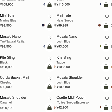
¥108,900
¥115,500
+8
+
カートに追加
カ
Mini Tote
Mini Tote
新登場
Marine Blue
Navy Suede
¥93,500
¥99,999
+10
+1
予約する
カ
Mosaic Nano
Mosaic Nano
予約する
新登場
Tan/Natural Raffia
Loch Blue
¥93,500
¥93,500
+9
+
カートに追加
カ
Kite Sling
Kite Sling
Black
Taupe
¥108,900
¥108,900
カートに追加
カ
Corda Bucket Mini
Mosaic Shoulder
新登場
Chestnut
Loch Blue
¥93,500
¥100,100
予約する
カ
Mosaic Shoulder
Osette Midi Pouch
予約する
Caramel
 Toffee Suede/Espresso
¥42,900
+
¥100,100
カートに追加
カ