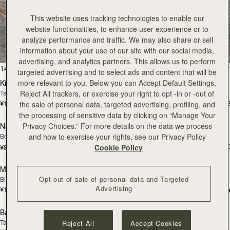
This website uses tracking technologies to enable our
全ての商品を見る
website functionalities, to enhance user experience or to
analyze performance and traffic. We may also share or sell
スペインで丁寧に手作りされています
information about your use of our site with our social media,
advertising, and analytics partners. This allows us to perform
カートに追加
カ
146点のアイテム
絞り込み・並べ替え：
targeted advertising and to select ads and content that will be
Kite Hobo
Kite Hobo
more relevant to you. Below you can Accept Default Settings,
Tan Suede
Espresso
Reject All trackers, or exercise your right to opt -in or -out of
¥115,500
¥115,500
+8
+
the sale of personal data, targeted advertising, profiling, and
カートに追加
カ
the processing of sensitive data by clicking on “Manage Your
Nano Tote
Mosaic Bag
Privacy Choices.” For more details on the data we process
Bottle Green
Caramel
and how to exercise your rights, see our Privacy Policy
¥108,900
+1
¥82,500
Cookie Policy
カートに追加
カ
Mosaic Bag
Charlotte Drawstring
Opt out of sale of personal data and Targeted
Black
Chocolate Suede
Advertising
¥108,900
+10
¥75,900
カートに追加
カ
Barra Mini
Barra Mini
Tan
Espresso
Reject All
Accept Cookies