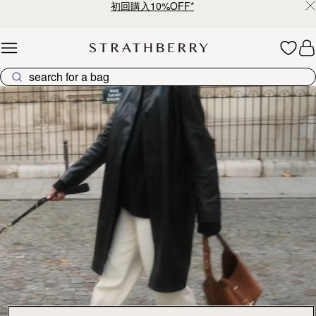
初回購入10%OFF*
Skip to content
ストラスベリーのバッグコレクション – 上質なクラフトマン