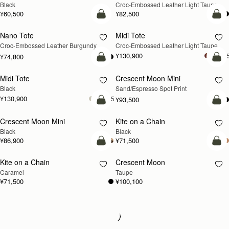
Black
Croc-Embossed Leather Light Taupe
¥60,500
¥82,500
カートに追加
カ
Nano Tote
Midi Tote
新登場
Croc-Embossed Leather Burgundy
Croc-Embossed Leather Light Taupe
¥130,900
+
¥74,800
カートに追加
カ
Midi Tote
Crescent Moon Mini
Black
Sand/Espresso Spot Print
¥130,900
+5
¥93,500
カートに追加
カ
Crescent Moon Mini
Kite on a Chain
Black
Black
¥86,900
¥71,500
カートに追加
カ
Kite on a Chain
Crescent Moon
新登場
新登場
Caramel
Taupe
¥71,500
¥100,100
Loading
Loading...