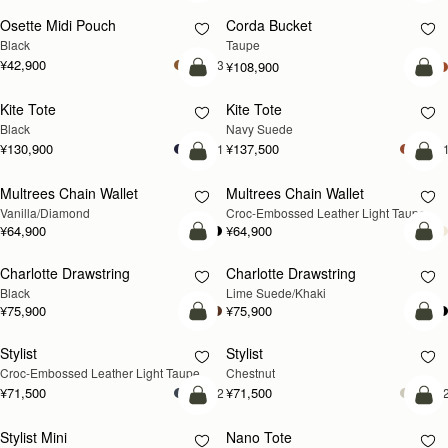
Osette Midi Pouch
Corda Bucket
Black
Taupe
¥42,900
+3
¥108,900
カートに追加
カ
Kite Tote
Kite Tote
新登場
Black
Navy Suede
¥130,900
¥137,500
+1
+
カートに追加
カ
Multrees Chain Wallet
Multrees Chain Wallet
新登場
Vanilla/Diamond
Croc-Embossed Leather Light Taupe
¥64,900
¥64,900
カートに追加
カ
Charlotte Drawstring
Charlotte Drawstring
Black
Lime Suede/Khaki
¥75,900
¥75,900
カートに追加
カ
Stylist
Stylist
新登場
Croc-Embossed Leather Light Taupe
Chestnut
¥71,500
¥71,500
+2
+
カートに追加
カ
Stylist Mini
Nano Tote
新登場