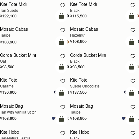
Kite Tote Midi
Kite Tote Midi
Tan Suede
Black
¥122,100
¥115,500
カートに追加
カ
Mosaic Cabas
Mosaic Cabas
新登場
新登場
Taupe
Hazelnut
¥108,900
+
¥108,900
カートに追加
カ
Corda Bucket Mini
Corda Bucket Mini
Oat
Black
¥93,500
¥93,500
カートに追加
カ
Kite Tote
Kite Tote
Caramel
Suede Chocolate
¥130,900
¥137,500
+1
+
カートに追加
カ
Mosaic Bag
Mosaic Bag
Tan with Vanilla Stitch
Taupe
¥108,900
¥108,900
+10
+1
カートに追加
カ
Kite Hobo
Kite Hobo
Tan/Natural Raffia
Black