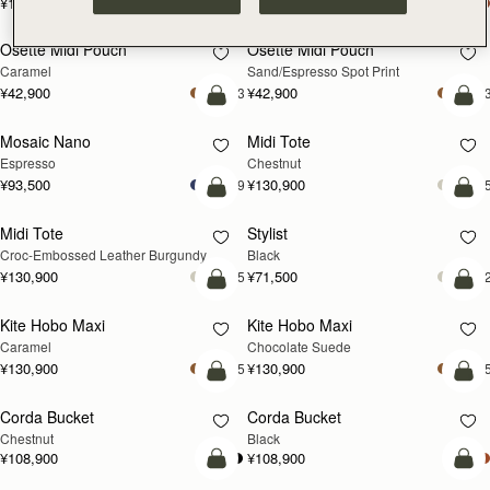
¥115,500
¥115,500
カートに追加
カ
Osette Midi Pouch
Osette Midi Pouch
Caramel
Sand/Espresso Spot Print
¥42,900
¥42,900
+3
+
カートに追加
カ
Mosaic Nano
Midi Tote
Espresso
Chestnut
¥93,500
¥130,900
+9
+
カートに追加
カ
Midi Tote
Stylist
Croc-Embossed Leather Burgundy
Black
¥130,900
¥71,500
+5
+
カートに追加
カ
Kite Hobo Maxi
Kite Hobo Maxi
Caramel
Chocolate Suede
¥130,900
¥130,900
+5
+
カートに追加
カ
Corda Bucket
Corda Bucket
Chestnut
Black
¥108,900
¥108,900
カートに追加
カ