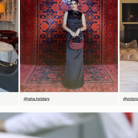
に表示されています。エクスプレス配送は、予約商品およびパー
ソナライズ商品にはご利用いただけません。パーソナライズ商品
には通常より追加の処理時間をいただいておりますので、あらか
じめご了承ください。
24CM (9.4")
11CM (4.3")
詳しくは配送についてのページをご覧ください。
今すぐ見る
@raha.heiidary
@victori