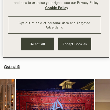
and how to exercise your rights, see our Privacy Policy
¥35,000以上で配送料無料
Cookie Policy
30日間返品可能*
優雅に天上に浮かぶ月のように魅惑的なクレセント・ムーン
は、今シーズンのイット・バッグになること間違いなし。有機
Opt out of sale of personal data and Targeted
的なシルエットと象徴的な三日月型のトップハンドルを備えた
Advertising
最新のシルエットは、洗練と感性がシームレスに融合。今シー
もっと見る
ズン一点備えたいアイテムです。
サイズ＆収納
特徴とお手入れ
Reject All
Accept Cookies
Crescent Moonの重量は 0.54kg (1.2lbs) 、着用中のモデルの背丈
配送と返品
は 178cm (5'10") です。トップハンドルドロップは 16cm (6.2")
スペインで手作り
パッケージ
、チェーンドロップは 56cm (22.0")です。
100%スムースカーフレザー
日本
Crescent Moon に収納可能のアイテム
マイクロファイバーライニング
¥35,000
以上のご注文
無料
/ 3-8 営業日
お客様からのご注文は、全てリサイクル可能の素材を使用した黒
店舗の在庫
ゴールドの金具
¥35,000
以下のご注文
¥2,300
/ 3-8 営業日
い専用の箱とダストバッグに収められてお手元に届きます。私た
クレセントバー・トップハンドル
ちの主力製品とシーズンアイテムはすべて、この再利用可能なト
しっかり閉まるジッパー付き
ートバッグに収められており、より持続可能なライフスタイルを
取り外し可能なレザーとチェーンのストラップ付き
返品
リードするための取り組みの強化を目指しています。
ストラスベリーお手入れガイドライン
対象となるすべてのご注文は、30日以内の返品が可能です。
詳しくは返品ポリシーページをご覧ください。
14CM (5.5")
配送
予約商品の発送予定日は、商品ページおよびチェックアウト画面