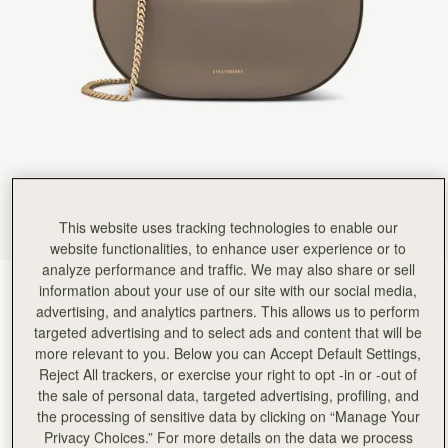
This website uses tracking technologies to enable our
website functionalities, to enhance user experience or to
analyze performance and traffic. We may also share or sell
information about your use of our site with our social media,
Taupe
(1 色)
advertising, and analytics partners. This allows us to perform
targeted advertising and to select ads and content that will be
more relevant to you. Below you can Accept Default Settings,
Reject All trackers, or exercise your right to opt -in or -out of
the sale of personal data, targeted advertising, profiling, and
the processing of sensitive data by clicking on “Manage Your
Privacy Choices.” For more details on the data we process
カートに追加