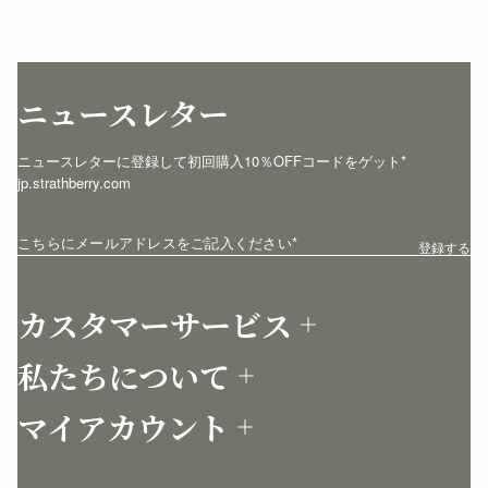
ニュースレター
ニュースレターに登録して初回購入10％OFFコードをゲット* 
jp.strathberry.com
こちらにメールアドレスをご記入ください
*
登録する
カスタマーサービス
お問い合わせ
私たちについて
配送について
店舗を探す
返品について
マイアカウント
ストラスベリーについて
よくあるご質問
ログイン
ニュースレター登録
お手入れ
サインアップ
ストーリー
模倣品・レプリカについて