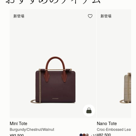
新登場
新登場
カートに追加
Mini Tote
Nano Tote
Burgundy/Chestnut/Walnut
Croc-Embossed Leather
¥82,500
¥93,500
+10