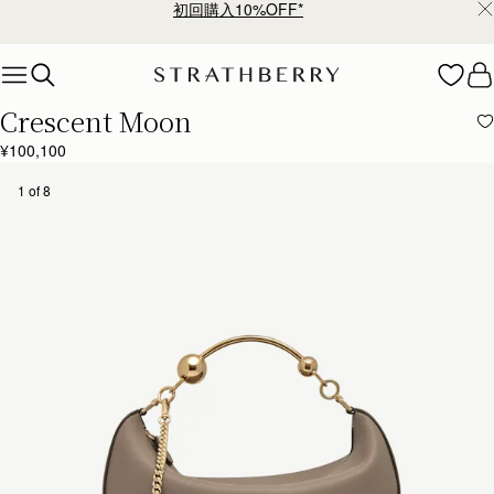
初回購入10%OFF*
Skip to content
Crescent Moon
¥100,100
1 of 8