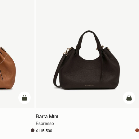
カートに追加
カー
Barra Mini
Espresso
¥115,500