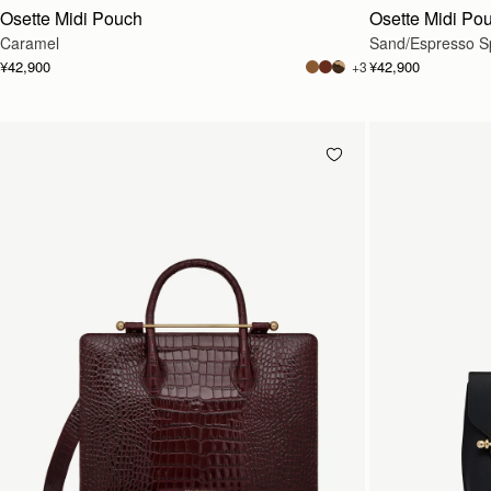
Osette Midi Pouch
Osette Midi Po
Caramel
Sand/Espresso Sp
¥42,900
¥42,900
+3