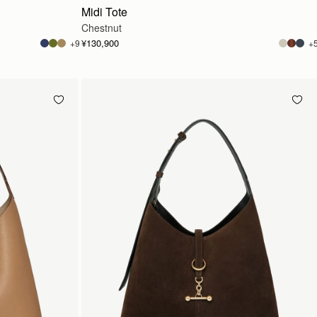
Midi Tote
Chestnut
¥130,900
+9
+