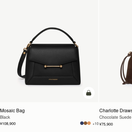
カートに追加
Mosaic Bag
Charlotte Draws
Black
Chocolate Suede
¥108,900
+10
¥75,900