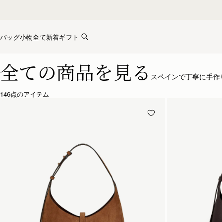
Skip to content
バッグ
小物全て
新着
ギフト
ストラスベリーのバッグコレクション – 上質なクラフトマン
全ての商品を見る
スペインで丁寧に手作
146点のアイテム