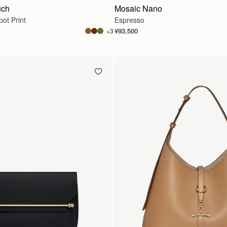
uch
Mosaic Nano
ot Print
Espresso
¥93,500
+3