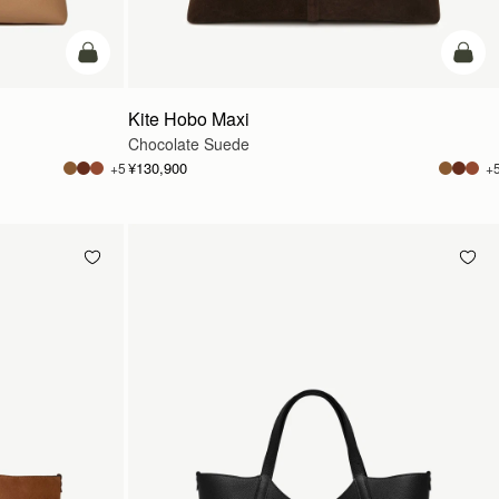
カートに追加
カー
Kite Hobo Maxi
Chocolate Suede
¥130,900
+5
+