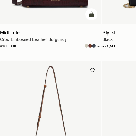
カートに追加
Midi Tote
Stylist
Croc-Embossed Leather Burgundy
Black
¥130,900
¥71,500
+5