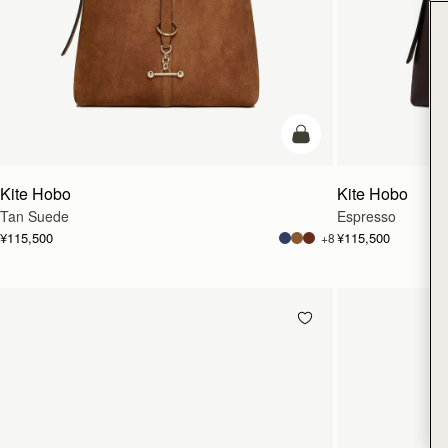
カートに追加
Kite Hobo
Kite Hobo
Tan Suede
Espresso
¥115,500
¥115,500
+8