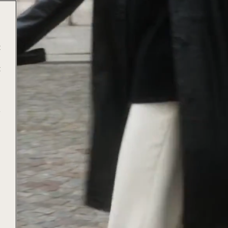
t
t
e