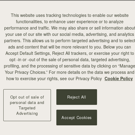
This website uses tracking technologies to enable our website
functionalities, to enhance user experience or to analyze
performance and traffic. We may also share or sell information abou
your use of our site with our social media, advertising, and analytics
partners. This allows us to perform targeted advertising and to selec
カートに追加
ads and content that will be more relevant to you. Below you can
Accept Default Settings, Reject All trackers, or exercise your right to
opt -in or -out of the sale of personal data, targeted advertising,
profiling, and the processing of sensitive data by clicking on “Manag
Your Privacy Choices.” For more details on the data we process and
+8
how to exercise your rights, see our Privacy Policy
Cookie Policy
Opt out of sale of
Reject All
personal data and
Targeted
Advertising
Accept Cookies