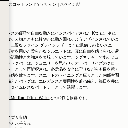
Rating:
5
スコットランドでデザイン | スペイン製
Author:
Stephanie K.
I LOVE this Bag and
I LOVE this Bag and all others I have from this Brand!
Rating:
5
Author:
Maria F.
t
I absolutely love this bag.
ダンスの優雅で自由な動きにインスパイアされた Kite は、身に
I absolutely love this bag. It’s the perfect every day bag
t
つける人物とともに軽やかに動き回れるようデザインされていま
Rating:
5
Author:
Jill W.
す。上質なファイン グレインレザーまたは肌触りの良いスエー
Love this bag, fashion meets
ド素材を用いた柔らかなシルエットは、真に自由を感じられる瞬
Love this bag, fashion meets function! Can put a lot in and i
間の流動性と力強さを表現しています。シグネチャーであるミュ
Rating:
5
Author:
Gary B.
e
ージックバーは、ジュエリーを思わせるオーバーサイズのクロー
Good online service with very
ジャーとして再解釈され、必需品を安全に守りながらも目を惹く
Good online service with very prompt delivery.
存在感を放ちます。スエードのライニングと広々とした内部空間
Rating:
5
Author:
Joel W.
を備えたバッグは、エレガンスと実用性を兼ね備え、毎日を共に
Beautiful bag. Wife loves it.
するタイムレスなパートナーとして活躍します。
Beautiful bag. Wife loves it.
Rating:
5
Kite Medium Trifold Wallet
との相性も抜群です。
Author:
basima a.
Thank you so much for
Thank you so much for a gorgeous bag . . . my daughter lo
Rating:
5
Author:
Stephanie L.
サイズ＆収納
This bag is absolutely gorgeous
特徴とお手入れ
This bag is absolutely gorgeous with high quality materia