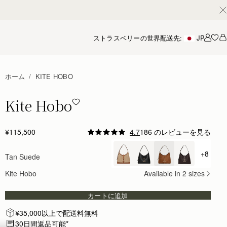
ストラスベリーの世界
配送先:
JP
アカ
ホーム
KITE HOBO
Kite Hobo
Kite Hobo - Tan Suede
¥115,500
4.7
186 のレビューを見る
Author:
Kiki N.
One of my favourite bags.
+8
Tan Suede
+ {val
One of my favourite bags. I always receive compliments w
Rating:
5
Kite Hobo
Available in 2 sizes
Author:
Ana S.
Lovely bag, great craftsmanship, very
Lovely bag, great craftsmanship, very quiet luxury. Quality
カートに追加
Rating:
5
Author:
Joanne M.
¥35,000以上で配送料無料
Love this bsg
Love this bsg
30日間返品可能*