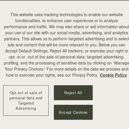
This website uses tracking technologies to enable our website
functionalities, to enhance user experience or to analyze
performance and traffic. We may also share or sell information abou
your use of our site with our social media, advertising, and analytics
partners. This allows us to perform targeted advertising and to selec
ads and content that will be more relevant to you. Below you can
Accept Default Settings, Reject All trackers, or exercise your right to
opt -in or -out of the sale of personal data, targeted advertising,
profiling, and the processing of sensitive data by clicking on “Manag
Your Privacy Choices.” For more details on the data we process and
how to exercise your rights, see our Privacy Policy
Cookie Policy
Opt out of sale of
Reject All
personal data and
Targeted
Advertising
Accept Cookies