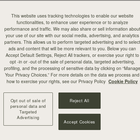
This website uses tracking technologies to enable our website
functionalities, to enhance user experience or to analyze
performance and traffic. We may also share or sell information abou
your use of our site with our social media, advertising, and analytics
partners. This allows us to perform targeted advertising and to selec
ads and content that will be more relevant to you. Below you can
カートに追加
Accept Default Settings, Reject All trackers, or exercise your right to
opt -in or -out of the sale of personal data, targeted advertising,
profiling, and the processing of sensitive data by clicking on “Manag
Your Privacy Choices.” For more details on the data we process and
+8
how to exercise your rights, see our Privacy Policy
Cookie Policy
Opt out of sale of
Reject All
personal data and
Targeted
Advertising
Accept Cookies