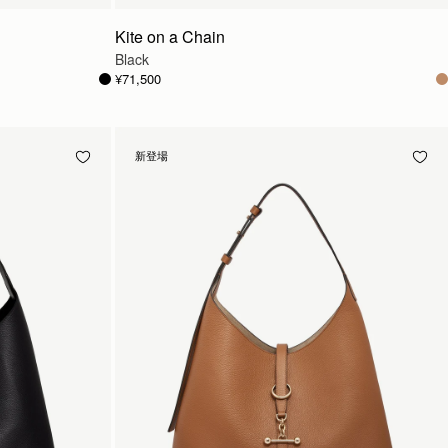
Kite on a Chain
Black
¥71,500
新登場