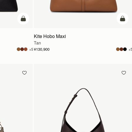
カートに追加
カー
Kite Hobo Maxi
Tan
¥130,900
+5
+