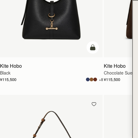
カートに追加
Kite Hobo
Kite Hobo
Black
Chocolate Suede
¥115,500
¥115,500
+8