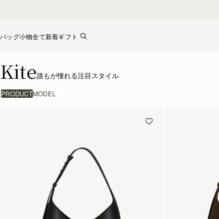
Skip to content
バッグ
小物全て
新着
ギフト
Kite
Kite
誰もが憧れる注目スタイル
PRODUCT
MODEL