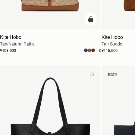
カートに追加
Kite Hobo
Kite Hobo
Tan/Natural Raffia
Tan Suede
¥108,900
¥115,500
+8
新登場