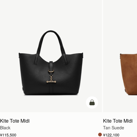
カートに追加
Kite Tote Midi
Kite Tote Midi
Black
Tan Suede
¥115,500
¥122,100