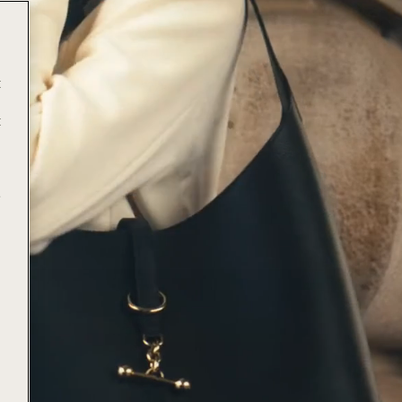
t
t
e