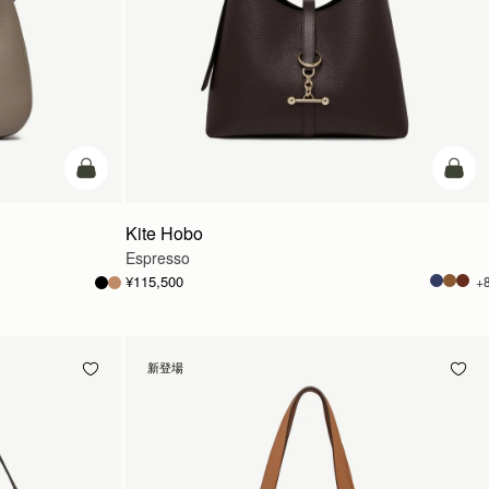
カートに追加
カー
Kite Hobo
Espresso
¥115,500
+
新登場