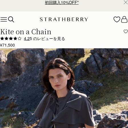
初回購入10%OFF*
Skip to content
Kite on a Chain
4.2
5 のレビューを見る
Author:
Emma B.
¥71,500
I love the kite on
I love the kite on a chain. Very well made, sleek design and compact for the essentials. Match
1 of 11
Rating:
5
Author:
Angela R.
Absolutely love this purse! It’s
Absolutely love this purse! It’s just the right size for keys, wallet, phone and chapstick/ lips
Rating:
5
Author:
Cathryn K.
Fabulous quality, beautiful colour but
Fabulous quality, beautiful colour but just a little too small for my needs.
Rating:
5
Author:
Katharina S.
Poor quality
Poor quality
Rating:
1