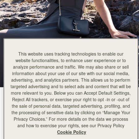
This website uses tracking technologies to enable our
website functionalities, to enhance user experience or to
analyze performance and traffic. We may also share or sell
information about your use of our site with our social media,
advertising, and analytics partners. This allows us to perform
targeted advertising and to select ads and content that will be
more relevant to you. Below you can Accept Default Settings,
Black
(2 色)
Reject All trackers, or exercise your right to opt -in or -out of
the sale of personal data, targeted advertising, profiling, and
the processing of sensitive data by clicking on “Manage Your
Privacy Choices.” For more details on the data we process
and how to exercise your rights, see our Privacy Policy
Cookie Policy