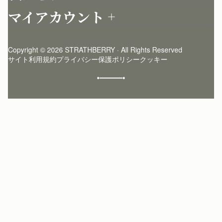
店舗を探す
返品について
マイアカウント
ストラスベリーについて
よくあるご質問
ログイン
ニュースレター登録
お手入れ
サインアップ
ストーリー
模倣品・レプリカについて
Copyright © 2026 STRATHBERRY · All Rights Reserved
ストラスベリーインサイダー
ストラスベリー 愛用 者のスタイリング
サイト利用規約
プライバシー保護ポリシー
クッキー
クラフトマンシップ
環境への配慮
社会奉仕への取り組み