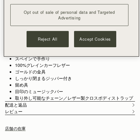
カートに追加
¥35,000以上で配送料無料
Opt out of sale of personal data and Targeted
30日間返品可能*
Advertising
機能
サイズ&フィット
ケアガイド
Packaging
新アイコンバッグ、Kiteがファイングレインレザーのフレッシ
ュなカラーで再登場。よりコンパクトなクロスボディシルエッ
Reject All
Accept Cookies
ト Kite on a Chain（カイト・オン・ア・チェーン） が新たに仲
間入り。シグネチャーのミュージックバーをジュエリーのよう
もっと見る
にアレンジした、洗練された留め具を備えたエレガントなミニ
スペインで手作り
サイズです。
100%グレインカーフレザー
ゴールドの金具
しっかり閉まるジッパー付き
留め具
目印のミュージックバー
取り外し可能なチェーン／レザー製クロスボディストラップ
配送と返品
レビュー
店舗の在庫