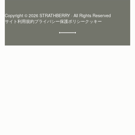
ログイン
ニュースレター登録
お手入れ
サインアップ
ストーリー
模倣品・レプリカについて
Copyright © 2026 STRATHBERRY · All Rights Reserved
ストラスベリーインサイダー
ストラスベリー 愛用 者のスタイリング
サイト利用規約
プライバシー保護ポリシー
クッキー
クラフトマンシップ
環境への配慮
社会奉仕への取り組み