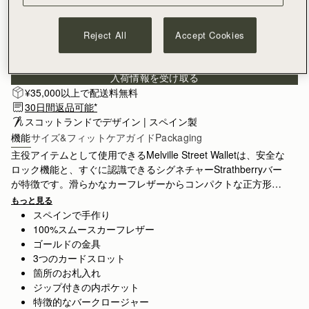
Reject All
Accept Cookies
ニュースレターに登録する
プライバシー保護ポリシー
入荷情報を受け取る
¥35,000以上で配送料無料
30日間返品可能*
スコットランドでデザイン | スペイン製
機能
サイズ&フィット
ケアガイド
Packaging
主役アイテムとして使用できるMelville Street Walletは、安全な
ロック機能と、すぐに認識できるシグネチャーStrathberryバー
が特徴です。滑らかなカーフレザーからコンパクトな正方形の
寸法までスペインで手作りされ、3つのカードスロットとジッパ
もっと見る
私たちのマリンブルーは、温かみのあるトーンを持つ深いネイ
ー付きコインポケットが備わっています。レザープル付き。
スペインで手作り
ビーで、うっとりするような魅力的な夜空からインスピレーシ
100%スムースカーフレザー
ョンを得ています。
ゴールドの金具
3つのカードスロット
箇所のお札入れ
ジップ付きの内ポケット
特徴的なバークロージャー