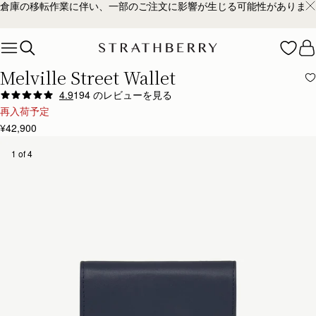
倉庫の移転作業に伴い、一部のご注文に影響が生じる可能性があります
Skip to content
Melville Street Wallet
4.9
194 のレビューを見る
Author:
Pahola C.
再入荷予定
Love the leather , true
¥42,900
Love the leather , true to color. The design is beautiful . It does have space for bills, which 
Rating:
5
Author:
Aishwarya N.
1 of 4
Very beautiful
Very beautiful
Rating:
5
Author:
Aaron A.
Absolutely love my wallet!
Absolutely love my wallet!
Rating:
5
Author:
Thuy D.
Love the quality so far.
Love the quality so far.
Rating:
5
Author:
Marilena C.
I love it! Wonderful leather
I love it! Wonderful leather and style!