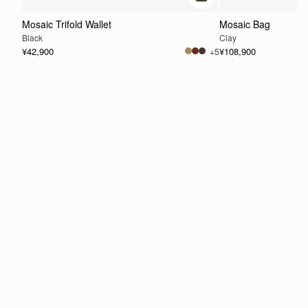
カートに追加
Mosaic Trifold Wallet
Mosaic Bag
Black
Clay
¥42,900
¥108,900
+5