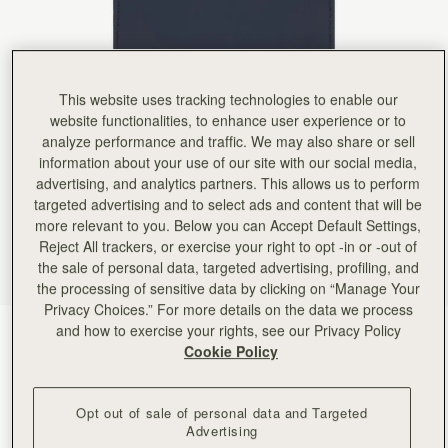
Rating:
5
Author:
Neidy M.
Love it!
Love it!
Rating:
5
Author:
Jessica M.
This website uses tracking technologies to enable our
Gorgeous leather, excellent craftmanship. Strathberry
website functionalities, to enhance user experience or to
Gorgeous leather, excellent craftmanship. Strathberry just has a way of combining skills with q
Rating:
5
analyze performance and traffic. We may also share or sell
Author:
Judy J.
information about your use of our site with our social media,
I don't buy wallets as
advertising, and analytics partners. This allows us to perform
I don't buy wallets as much as I buy bags but this one caught my eye. It was the clasp for me 
Rating:
5
targeted advertising and to select ads and content that will be
Author:
Annette W.
more relevant to you. Below you can Accept Default Settings,
Beautiful wallet, especially love the
Reject All trackers, or exercise your right to opt -in or -out of
Beautiful wallet, especially love the two-tone colour way. Slim and fits in my small bags, a
Rating:
5
the sale of personal data, targeted advertising, profiling, and
Author:
Lauren M.
the processing of sensitive data by clicking on “Manage Your
Matches my Mosaic bag perfectly
Privacy Choices.” For more details on the data we process
Matches my Mosaic bag perfectly
and how to exercise your rights, see our Privacy Policy
Rating:
5
Marine Blue
(6 色)
Cookie Policy
Opt out of sale of personal data and Targeted
Advertising