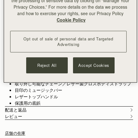
the processing of sensitive data by clicking on “Manage Your
カートに追加
Privacy Choices.” For more details on the data we process
¥35,000以上で配送料無料
and how to exercise your rights, see our Privacy Policy
30日間返品可能*
Cookie Policy
機能
サイズ&フィット
ケアガイド
Packaging
ベストセラーのトートにマストな新サイズが登場 - The Mini
Toteは、何シーズンにもわたって愛用できる、毎日使っても飽
Opt out of sale of personal data and Targeted
きのこないナノとミディ・トートの中間サイズのバッグです。
Advertising
もっと見る
Melville Street Wallet
と相性抜群。
また、付け替え用のクロスボ
スペインで手作り
ディストラップでさらなるスタイルの変化をお楽しみいただけ
イタリアンカウスプリットスエード
Reject All
Accept Cookies
ます
。
マイクロファイバーライニング
ゴールドの金具
取り外し可能なチェーン／レザー製クロスボディストラップ
目印のミュージックバー
レザートップハンドル
保護用の底鋲
配送と返品
レビュー
店舗の在庫